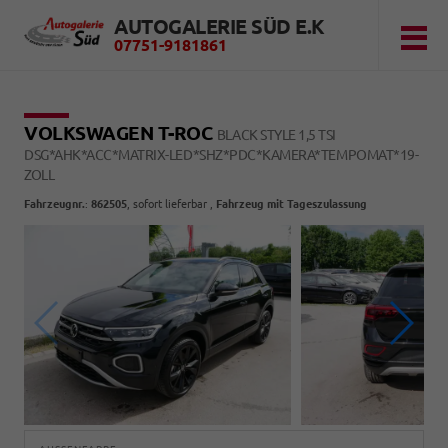
AUTOGALERIE SÜD E.K
07751-9181861
VOLKSWAGEN T-ROC
BLACK STYLE 1,5 TSI
DSG*AHK*ACC*MATRIX-LED*SHZ*PDC*KAMERA*TEMPOMAT*19-
ZOLL
Fahrzeugnr.
:
862505
,
sofort lieferbar
,
Fahrzeug mit Tageszulassung