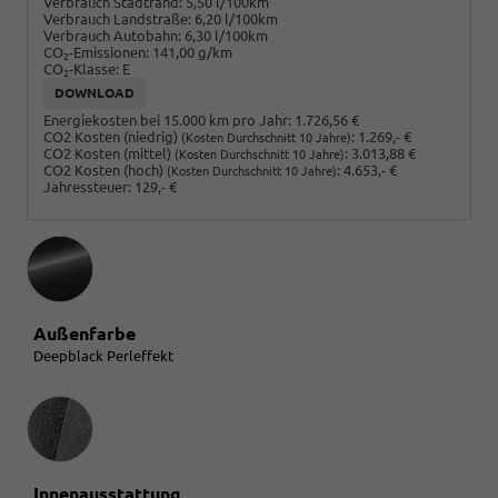
Verbrauch Stadtrand:
5,50 l/100km
Verbrauch Landstraße:
6,20 l/100km
Verbrauch Autobahn:
6,30 l/100km
CO
-Emissionen:
141,00 g/km
2
CO
-Klasse:
E
2
DOWNLOAD
Energiekosten bei 15.000 km pro Jahr:
1.726,56 €
CO2 Kosten (niedrig)
:
1.269,- €
(Kosten Durchschnitt 10 Jahre)
CO2 Kosten (mittel)
:
3.013,88 €
(Kosten Durchschnitt 10 Jahre)
CO2 Kosten (hoch)
:
4.653,- €
(Kosten Durchschnitt 10 Jahre)
Jahressteuer:
129,- €
Außenfarbe
Deepblack Perleffekt
Innenausstattung
Innenausstattung