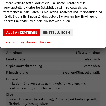
Umwelt
Unsere Website setzt Cookies ein, um unsere Dienste für Sie
Abgaskonzept EU6e
bereitzustellen. Hierbei berücksichtigen wir Ihre Auswahl und
START-STOPP-Automatik
verarbeiten nur die Daten für Marketing, Analytics und Personalisierung,
für die Sie uns Ihr Einverständnis geben. Sie können Ihre Einwilligung
jederzeit mit Wirkung für die Zukunft widerrufen.
Sonstiges
Irrtümer vorbehalten
ALLE AKZEPTIEREN
EINSTELLUNGEN
INNEN
Datenschutzerklärung
Impressum
Ambiente-Beleuchtung
vorhanden
Armlehnen
Mittelarmlehne
Fensterheber
elektrisch
Gepäckraumabtrennung
vorhanden
Klimatisierung
2-Zonen-Klimaautomatik
Lenkrad
in Leder, höhenverstellbar, mit Multifunktionen, mit
Lenkradheizung, mit Schaltwippen
Sitze
Isofix (Kindersitzbefestigung), Rücksitzbank hinten geteilt,
Sitzheizung, Massagesitze