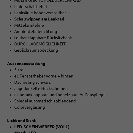
MULTIFUNKTIONS-LEDERLENKRAD
Lederschalthebel
Lenksäule höhenverstellbar
Schaltwippen am Lenkrad
Mittelarmlehne
Ambientebeleuchtung
teilbar klappbare Rücksitzbank
DURCHLADEMÖGLICHKEIT
Gepäckraumabdeckung
Aussenausstattung
5-trg.
el. Fensterheber vorne + hinten
Dachreling schwarz
abgedunkelte Heckscheiben
el. heranklappbare und beheizbare Außenspiegel
Spiegel automatisch abblendend
Colorverglasung
Licht und Sicht
LED-SCHEINWERFER (VOLL)