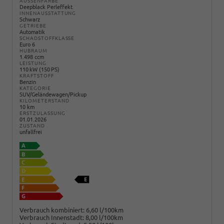
AUSSENFARBE
Deepblack Perleffekt
INNENAUSSTATTUNG
Schwarz
GETRIEBE
Automatik
SCHADSTOFFKLASSE
Euro 6
HUBRAUM
1.498 ccm
LEISTUNG
110 kW (150 PS)
KRAFTSTOFF
Benzin
KATEGORIE
SUV/Geländewagen/Pickup
KILOMETERSTAND
10 km
ERSTZULASSUNG
01.01.2026
ZUSTAND
unfallfrei
Verbrauch kombiniert:
6,60 l/100km
Verbrauch Innenstadt:
8,00 l/100km