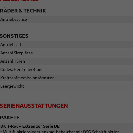
RÄDER & TECHNIK
Antriebsachse
SONSTIGES
Antriebsart
Anzahl Sitzplätze
Anzahl Türen
Codes: Hersteller-Code
Kraftstoff: emissionsärmster
Leergewicht
SERIENAUSSTATTUNGEN
PAKETE
DK T-Roc – Extras zur Serie DE:
• Multifunktionslederlenkrad, beheizbar mit DSG-Schaltfunktion