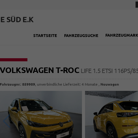
E SÜD E.K
FAHRZEUGMAR
STARTSEITE
FAHRZEUGSUCHE
VOLKSWAGEN T-ROC
LIFE 1.5 ETSI 116PS
Fahrzeugnr.
:
859989
, unverbindliche Lieferzeit:
4 Monate
,
Neuwagen