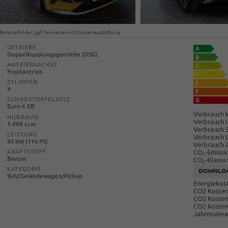
Beispielbilder, ggf. teilweise mit Sonderausstattung
GETRIEBE
Doppelkupplungsgetriebe (DSG)
ANTRIEBSACHSE
Frontantrieb
ZYLINDER
4
SCHADSTOFFKLASSE
Euro 6 EB
Verbrauch k
HUBRAUM
Verbrauch I
1.498 ccm
Verbrauch 
LEISTUNG
Verbrauch 
85 kW (116 PS)
Verbrauch 
CO
-Emissi
KRAFTSTOFF
2
Benzin
CO
-Klasse:
2
KATEGORIE
DOWNLO
SUV/Geländewagen/Pickup
Energiekost
CO2 Kosten 
CO2 Kosten
CO2 Kosten
Jahressteue