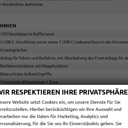
• Vordersitze, beheizbar
INNEN
12V-Steckdose im Kofferraum
2 USB-C-Anschlüsse vorne sowie 1 USB-C-Ladeanschluss in der hintere
6 Lautsprecher
Airbag für Fahrer und Beifahrer, mit Abschaltung des Frontairbags für d
Beifahrersitzlehne mit Klappfunktion
Beleuchtete Außentürgriffe
Climatronic-Klimaanlage 1 Zone
Dekoreinlagen in Mat Pyritsilber
WIR RESPEKTIEREN IHRE PRIVATSPHÄRE
Digital Cockpit
nsere Website setzt Cookies ein, um unsere Dienste für Sie
Fußmatten
ereitzustellen. Hierbei berücksichtigen wir Ihre Auswahl und
Grauer Dachhimmel
erarbeiten nur die Daten für Marketing, Analytics und
Hauptairbagsystem für Vorder- und Fondpassagiere, inkl. Seitenairbags
ersonalisierung, für die Sie uns Ihr Einverständnis geben. Sie