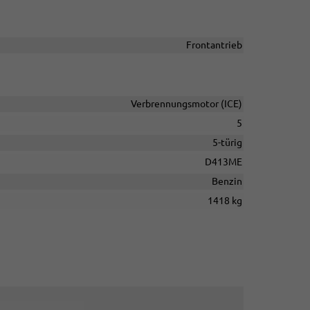
Frontantrieb
Verbrennungsmotor (ICE)
5
5-türig
D413ME
Benzin
1418 kg