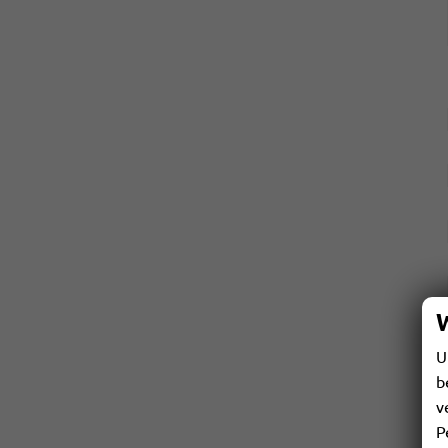
U
b
v
P