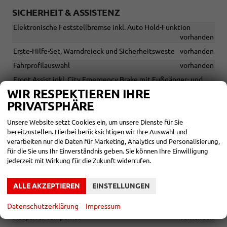
SICHERHEIT & ASSISTENZ
Elektronische Feststellbremse inkl. Auto Hold-Funktion
vorhanden
Erste-Hilfe-Set, Warndreieck und Sicherheitsweste
vorhanden
Fahrprofilauswahl
vorhanden
Front Assist inkl. City Emergency Brake mit Fußgänger- und
Radfahrererkennung
vorhanden
WIR RESPEKTIEREN IHRE
PRIVATSPHÄRE
Front Cross Traffic Assist
vorhanden
Hill Start Assist
vorhanden
Unsere Website setzt Cookies ein, um unsere Dienste für Sie
Lane Assist
vorhanden
bereitzustellen. Hierbei berücksichtigen wir Ihre Auswahl und
verarbeiten nur die Daten für Marketing, Analytics und Personalisierung,
Light Assist
vorhanden
für die Sie uns Ihr Einverständnis geben. Sie können Ihre Einwilligung
Park Assist Plus
vorhanden
jederzeit mit Wirkung für die Zukunft widerrufen.
Rückfahrkamera
vorhanden
ALLE AKZEPTIEREN
EINSTELLUNGEN
Schlüssellose Bedienung
vorhanden
Verkehrsschilderkennung
vorhanden
Datenschutzerklärung
Impressum
Adaptiver Tempomat
vorhanden