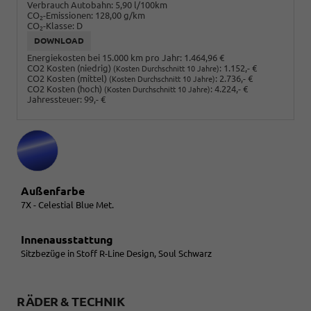
Verbrauch Autobahn:
5,90 l/100km
CO
-Emissionen:
128,00 g/km
2
CO
-Klasse:
D
2
DOWNLOAD
Energiekosten bei 15.000 km pro Jahr:
1.464,96 €
CO2 Kosten (niedrig)
:
1.152,- €
(Kosten Durchschnitt 10 Jahre)
CO2 Kosten (mittel)
:
2.736,- €
(Kosten Durchschnitt 10 Jahre)
CO2 Kosten (hoch)
:
4.224,- €
(Kosten Durchschnitt 10 Jahre)
Jahressteuer:
99,- €
Außenfarbe
7X - Celestial Blue Met.
Innenausstattung
Sitzbezüge in Stoff R-Line Design, Soul Schwarz
RÄDER & TECHNIK