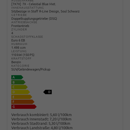
AUSSENFARBE
7X7X
7X - Celestial Blue Met.
INNENAUSSTATTUNG
Sitzbezüge in Stoff R-Line Design, Soul Schwarz
GETRIEBE
Doppelkupplungsgetriebe (DSG)
ANTRIEBSACHSE
Frontantrieb
ZYLINDER
4
SCHADSTOFFKLASSE
Euro 6 EB
HUBRAUM
1.498 ccm
LEISTUNG
110 kW (150 PS)
KRAFTSTOFF
Benzin
KATEGORIE
SUV/Geländewagen/Pickup
Verbrauch kombiniert:
5,60 l/100km
Verbrauch Innenstadt:
7,20 l/100km
Verbrauch Stadtrand:
5,30 l/100km
Verbrauch Landstraße:
4,80 l/100km