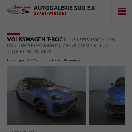
AUTOGALERIE SÜD E.K
07751-9181861
VOLKSWAGEN T-ROC
R-LINE 1.5 ETSI 150PS/110KW
DSG7 2026 *NEUES MODELL* | +AHK +BLACKSTYLE +19" ALU
+IQ.LICHT-MATRIX +NAVI
Fahrzeugnr.
:
863712
,
sofort lieferbar
,
Neuwagen