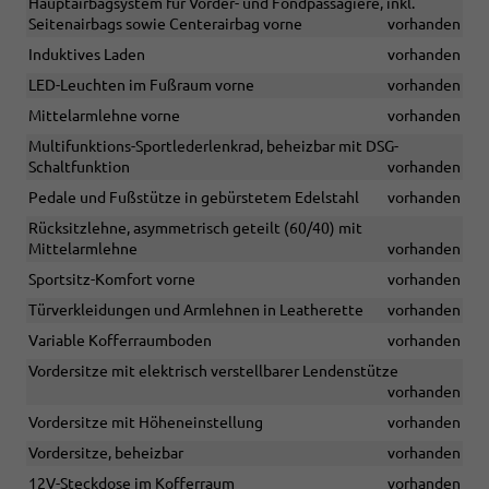
Hauptairbagsystem für Vorder- und Fondpassagiere, inkl.
Seitenairbags sowie Centerairbag vorne
vorhanden
Induktives Laden
vorhanden
LED-Leuchten im Fußraum vorne
vorhanden
Mittelarmlehne vorne
vorhanden
Multifunktions-Sportlederlenkrad, beheizbar mit DSG-
Schaltfunktion
vorhanden
Pedale und Fußstütze in gebürstetem Edelstahl
vorhanden
Rücksitzlehne, asymmetrisch geteilt (60/40) mit
Mittelarmlehne
vorhanden
Sportsitz-Komfort vorne
vorhanden
Türverkleidungen und Armlehnen in Leatherette
vorhanden
Variable Kofferraumboden
vorhanden
Vordersitze mit elektrisch verstellbarer Lendenstütze
vorhanden
Vordersitze mit Höheneinstellung
vorhanden
Vordersitze, beheizbar
vorhanden
12V-Steckdose im Kofferraum
vorhanden