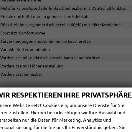
Mittelarmlehne vorne
Multifunktions-Sportlederlenkrad, beheizbar mit DSG-Schaltfunktion
Pedale und Fußstütze in gebürstetem Edelstahl
Rücksitzlehne, asymmetrisch geteilt (60/40) mit Mittelarmlehne
Sportsitz-Komfort vorne
Türverkleidungen und Armlehnen in Leatherette
Variable Kofferraumboden
Vordersitze mit elektrisch verstellbarer Lendenstütze
Vordersitze mit Höheneinstellung
Vordersitze, beheizbar
INFOTAINMENT & KOMMUNIKATION
WIR RESPEKTIEREN IHRE PRIVATSPHÄRE
App-Connect inkl. Wireless Apple CarPlay und Android Auto
nsere Website setzt Cookies ein, um unsere Dienste für Sie
DAB+
ereitzustellen. Hierbei berücksichtigen wir Ihre Auswahl und
Erweiterte Müdigkeitserkennung
erarbeiten nur die Daten für Marketing, Analytics und
Infotainment mit 12,9 Zoll Touchscreen
ersonalisierung, für die Sie uns Ihr Einverständnis geben. Sie