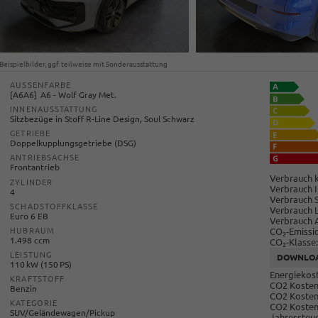
Beispielbilder, ggf. teilweise mit Sonderausstattung
AUSSENFARBE
A6A6
A6 - Wolf Gray Met.
INNENAUSSTATTUNG
Sitzbezüge in Stoff R-Line Design, Soul Schwarz
GETRIEBE
Doppelkupplungsgetriebe (DSG)
ANTRIEBSACHSE
Frontantrieb
Verbrauch k
ZYLINDER
Verbrauch I
4
Verbrauch 
SCHADSTOFFKLASSE
Verbrauch 
Euro 6 EB
Verbrauch 
CO
-Emissi
HUBRAUM
2
1.498 ccm
CO
-Klasse:
2
LEISTUNG
DOWNLO
110 kW (150 PS)
Energiekost
KRAFTSTOFF
CO2 Kosten 
Benzin
CO2 Kosten
KATEGORIE
CO2 Kosten
SUV/Geländewagen/Pickup
Jahressteue