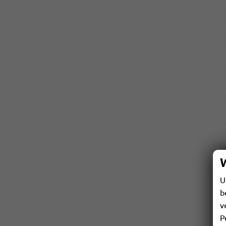
U
b
v
P