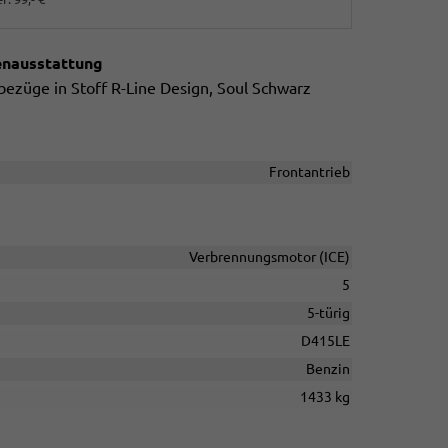
enausstattung
bezüge in Stoff R-Line Design, Soul Schwarz
Frontantrieb
Verbrennungsmotor (ICE)
5
5-türig
D415LE
Benzin
1433 kg