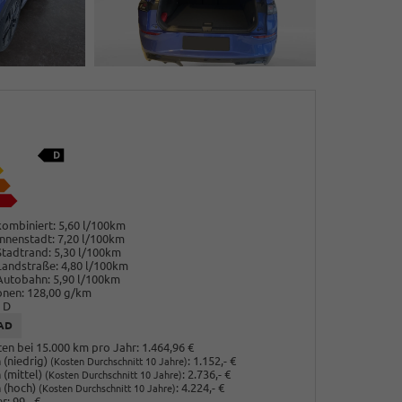
ombiniert:
5,60 l/100km
nnenstadt:
7,20 l/100km
Stadtrand:
5,30 l/100km
Landstraße:
4,80 l/100km
Autobahn:
5,90 l/100km
onen:
128,00 g/km
D
AD
en bei 15.000 km pro Jahr:
1.464,96 €
(niedrig)
:
1.152,- €
(Kosten Durchschnitt 10 Jahre)
 (mittel)
:
2.736,- €
(Kosten Durchschnitt 10 Jahre)
 (hoch)
:
4.224,- €
(Kosten Durchschnitt 10 Jahre)
r:
99,- €