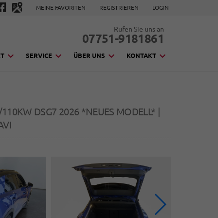
MEINE FAVORITEN
REGISTRIEREN
LOGIN
Rufen Sie uns an
07751-9181861
KT
SERVICE
ÜBER UNS
KONTAKT
PS/110KW DSG7 2026 *NEUES MODELL* |
AVI