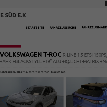
E SÜD E.K
FAHRZEUGMAR
STARTSEITE
FAHRZEUGSUCHE
VOLKSWAGEN T-ROC
R-LINE 1.5 ETSI 150
+AHK +BLACKSTYLE +19" ALU +IQ.LICHT-MATRIX +N
Fahrzeugnr.
:
863713
,
sofort lieferbar
,
Neuwagen