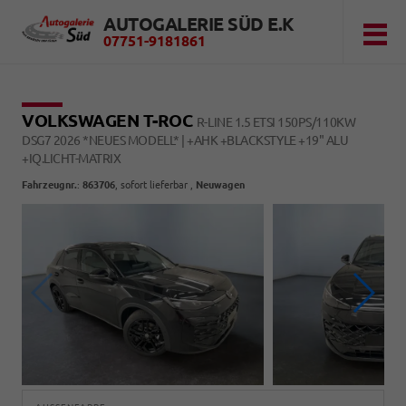
AUTOGALERIE SÜD E.K
07751-9181861
VOLKSWAGEN T-ROC
R-LINE 1.5 ETSI 150PS/110KW
DSG7 2026 *NEUES MODELL* | +AHK +BLACKSTYLE +19" ALU
+IQ.LICHT-MATRIX
Fahrzeugnr.
:
863706
,
sofort lieferbar
,
Neuwagen