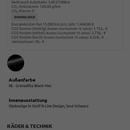
Verbrauch Autobahn:
5,90 l/100km
CO
-Emissionen:
128,00 g/km
2
CO
-Klasse:
D
2
DOWNLOAD
Energiekosten bei 15.000 km pro Jahr:
1.464,96 €
CO2 Kosten (niedrig)
:
1.152,- €
(Kosten Durchschnitt 10 Jahre)
CO2 Kosten (mittel)
:
2.736,- €
(Kosten Durchschnitt 10 Jahre)
CO2 Kosten (hoch)
:
4.224,- €
(Kosten Durchschnitt 10 Jahre)
Jahressteuer:
99,- €
Außenfarbe
0E - Grenadilla Black Met.
Innenausstattung
Sitzbezüge in Stoff R-Line Design, Soul Schwarz
RÄDER & TECHNIK