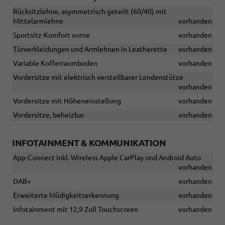
Rücksitzlehne, asymmetrisch geteilt (60/40) mit
Mittelarmlehne
vorhanden
Sportsitz-Komfort vorne
vorhanden
Türverkleidungen und Armlehnen in Leatherette
vorhanden
Variable Kofferraumboden
vorhanden
Vordersitze mit elektrisch verstellbarer Lendenstütze
vorhanden
Vordersitze mit Höheneinstellung
vorhanden
Vordersitze, beheizbar
vorhanden
INFOTAINMENT & KOMMUNIKATION
App-Connect inkl. Wireless Apple CarPlay und Android Auto
vorhanden
DAB+
vorhanden
Erweiterte Müdigkeitserkennung
vorhanden
Infotainment mit 12,9 Zoll Touchscreen
vorhanden