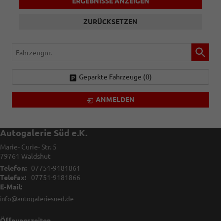
ERGEBNISSE ANZEIGEN
ZURÜCKSETZEN
Fahrzeugnr.
Geparkte Fahrzeuge (
0
)
ANMELDEN
Autogalerie Süd e.K.
Marie- Curie- Str. 5
79761
Waldshut
Telefon:
07751-9181861
Telefax:
07751-9181866
E-Mail:
info@autogaleriesued.de
Öffnungszeiten