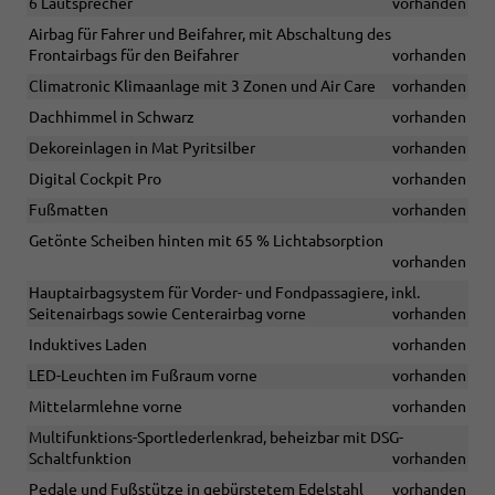
6 Lautsprecher
vorhanden
Airbag für Fahrer und Beifahrer, mit Abschaltung des
Frontairbags für den Beifahrer
vorhanden
Climatronic Klimaanlage mit 3 Zonen und Air Care
vorhanden
Dachhimmel in Schwarz
vorhanden
Dekoreinlagen in Mat Pyritsilber
vorhanden
Digital Cockpit Pro
vorhanden
Fußmatten
vorhanden
Getönte Scheiben hinten mit 65 % Lichtabsorption
vorhanden
Hauptairbagsystem für Vorder- und Fondpassagiere, inkl.
Seitenairbags sowie Centerairbag vorne
vorhanden
Induktives Laden
vorhanden
LED-Leuchten im Fußraum vorne
vorhanden
Mittelarmlehne vorne
vorhanden
Multifunktions-Sportlederlenkrad, beheizbar mit DSG-
Schaltfunktion
vorhanden
Pedale und Fußstütze in gebürstetem Edelstahl
vorhanden