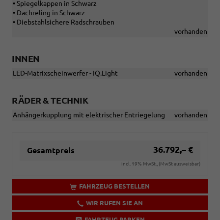
• Spiegelkappen in Schwarz
• Dachreling in Schwarz
• Diebstahlsichere Radschrauben
vorhanden
INNEN
LED-Matrixscheinwerfer - IQ.Light
vorhanden
RÄDER & TECHNIK
Anhängerkupplung mit elektrischer Entriegelung
vorhanden
36.792,– €
Gesamtpreis
incl. 19% MwSt., (MwSt ausweisbar)
FAHRZEUG BESTELLEN
WIR RUFEN SIE AN
FAHRZEUG PARKEN