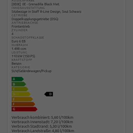
AUSSENFARBE
0E0E
0E - Grenadilla Black Met.
INNENAUSSTATTUNG
Sitzbezüge in Stoff R-Line Design, Soul Schwarz
GETRIEBE
Doppelkupplungsgetriebe (DSG)
ANTRIEBSACHSE
Frontantrieb
ZYLINDER
4
SCHADSTOFFKLASSE
Euro 6 EB
HUBRAUM
1.498 ccm
LEISTUNG
110 kW (150 PS)
KRAFTSTOFF
Benzin
KATEGORIE
SUV/Geländewagen/Pickup
Verbrauch kombiniert:
5,60 l/100km
Verbrauch Innenstadt:
7,20 l/100km
Verbrauch Stadtrand:
5,30 l/100km
Verbrauch Landstraße:
4,80 l/100km