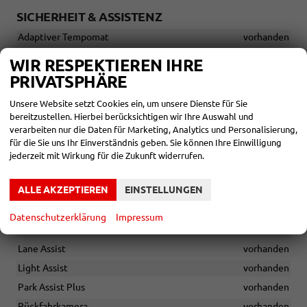
SICHERHEIT & ASSISTENZ
Adaptiver Tempomat
vorhanden
Blind-Spot-Sensor inkl. Rear Traffic Alert und Exit Warning
WIR RESPEKTIEREN IHRE
System
vorhanden
PRIVATSPHÄRE
Diebstahlwarnanlage
vorhanden
Unsere Website setzt Cookies ein, um unsere Dienste für Sie
Elektronische Feststellbremse inkl. Auto Hold-Funktion
bereitzustellen. Hierbei berücksichtigen wir Ihre Auswahl und
vorhanden
verarbeiten nur die Daten für Marketing, Analytics und Personalisierung,
Erste-Hilfe-Set, Warndreieck und Sicherheitsweste
vorhanden
für die Sie uns Ihr Einverständnis geben. Sie können Ihre Einwilligung
jederzeit mit Wirkung für die Zukunft widerrufen.
Fahrprofilauswahl
vorhanden
Front Assist inkl. City Emergency Brake mit Fußgänger- und
ALLE AKZEPTIEREN
EINSTELLUNGEN
Radfahrererkennung
vorhanden
Front Cross Traffic Assist
vorhanden
Datenschutzerklärung
Impressum
Hill Start Assist
vorhanden
Lane Assist
vorhanden
Light Assist
vorhanden
Park Assist Plus
vorhanden
Rückfahrkamera
vorhanden