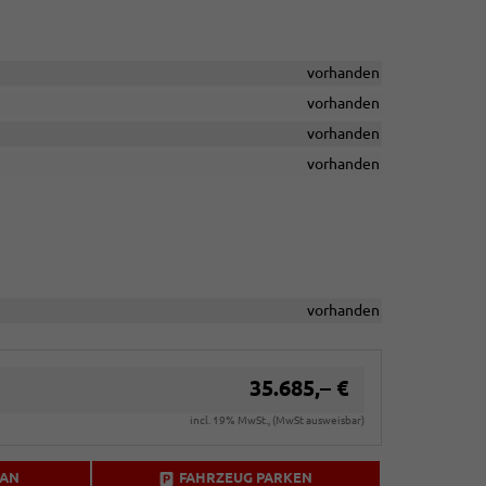
vorhanden
vorhanden
vorhanden
vorhanden
vorhanden
35.685,– €
incl. 19% MwSt., (MwSt ausweisbar)
 AN
FAHRZEUG PARKEN