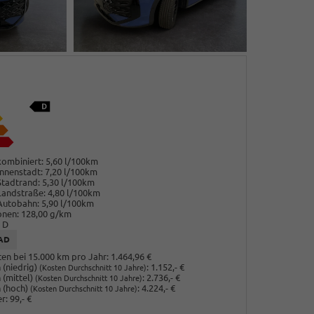
ombiniert:
5,60 l/100km
nnenstadt:
7,20 l/100km
Stadtrand:
5,30 l/100km
Landstraße:
4,80 l/100km
Autobahn:
5,90 l/100km
onen:
128,00 g/km
D
AD
en bei 15.000 km pro Jahr:
1.464,96 €
(niedrig)
:
1.152,- €
(Kosten Durchschnitt 10 Jahre)
 (mittel)
:
2.736,- €
(Kosten Durchschnitt 10 Jahre)
 (hoch)
:
4.224,- €
(Kosten Durchschnitt 10 Jahre)
r:
99,- €