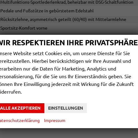
Multifunktions-Sportlederlenkrad, beheizbar mit DSG-Schaltfunktion
Pedale und Fußstütze in gebürstetem Edelstahl
Rücksitzlehne, asymmetrisch geteilt (60/40) mit Mittelarmlehne
Sportsitz-Komfort vorne
Türverkleidungen und Armlehnen in Leatherette
WIR RESPEKTIEREN IHRE PRIVATSPHÄRE
Variable Kofferraumboden
nsere Website setzt Cookies ein, um unsere Dienste für Sie
Vordersitze mit elektrisch verstellbarer Lendenstütze
ereitzustellen. Hierbei berücksichtigen wir Ihre Auswahl und
Vordersitze mit Höheneinstellung
erarbeiten nur die Daten für Marketing, Analytics und
Vordersitze, beheizbar
ersonalisierung, für die Sie uns Ihr Einverständnis geben. Sie
önnen Ihre Einwilligung jederzeit mit Wirkung für die Zukunft
INFOTAINMENT & KOMMUNIKATION
iderrufen.
App-Connect inkl. Wireless Apple CarPlay und Android Auto
DAB+
ALLE AKZEPTIEREN
EINSTELLUNGEN
Erweiterte Müdigkeitserkennung
atenschutzerklärung
Impressum
Infotainment mit 12,9 Zoll Touchscreen