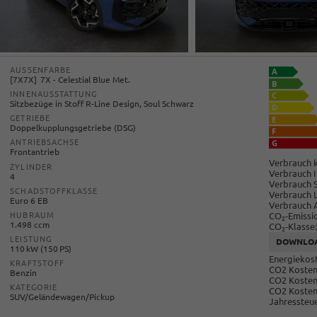
AUSSENFARBE
7X7X
7X - Celestial Blue Met.
INNENAUSSTATTUNG
Sitzbezüge in Stoff R-Line Design, Soul Schwarz
GETRIEBE
Doppelkupplungsgetriebe (DSG)
ANTRIEBSACHSE
Frontantrieb
Verbrauch k
ZYLINDER
Verbrauch I
4
Verbrauch 
SCHADSTOFFKLASSE
Verbrauch 
Euro 6 EB
Verbrauch 
CO
-Emissi
HUBRAUM
2
1.498 ccm
CO
-Klasse:
2
LEISTUNG
DOWNLO
110 kW (150 PS)
Energiekost
KRAFTSTOFF
CO2 Kosten 
Benzin
CO2 Kosten
KATEGORIE
CO2 Kosten
SUV/Geländewagen/Pickup
Jahressteue