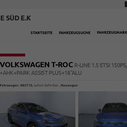
E SÜD E.K
FAHRZEUGMAR
STARTSEITE
FAHRZEUGSUCHE
VOLKSWAGEN T-ROC
R-LINE 1.5 ETSI 150
+AHK+PARK ASSIST PLUS+18"ALU
Fahrzeugnr.
:
863710
,
sofort lieferbar
,
Neuwagen