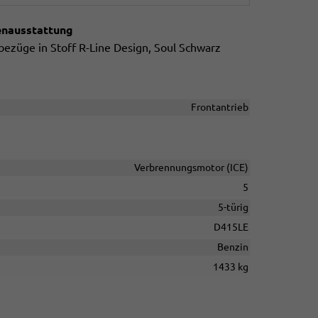
enausstattung
bezüge in Stoff R-Line Design, Soul Schwarz
Frontantrieb
Verbrennungsmotor (ICE)
5
5-türig
D415LE
Benzin
1433 kg