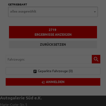
GETRIEBEART
alles ausgewählt
2719
ERGEBNISSE ANZEIGEN
ZURÜCKSETZEN
Fahrzeugnr.
Geparkte Fahrzeuge (
0
)
ANMELDEN
Autogalerie Süd e.K.
Marie- Curie- Str. 5