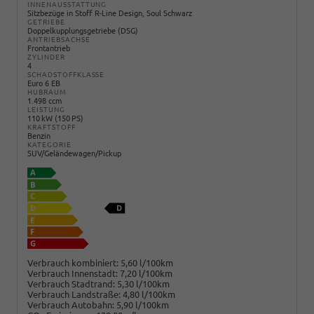
INNENAUSSTATTUNG
Sitzbezüge in Stoff R-Line Design, Soul Schwarz
GETRIEBE
Doppelkupplungsgetriebe (DSG)
ANTRIEBSACHSE
Frontantrieb
ZYLINDER
4
SCHADSTOFFKLASSE
Euro 6 EB
HUBRAUM
1.498 ccm
LEISTUNG
110 kW (150 PS)
KRAFTSTOFF
Benzin
KATEGORIE
SUV/Geländewagen/Pickup
Verbrauch kombiniert:
5,60 l/100km
Verbrauch Innenstadt:
7,20 l/100km
Verbrauch Stadtrand:
5,30 l/100km
Verbrauch Landstraße:
4,80 l/100km
Verbrauch Autobahn:
5,90 l/100km