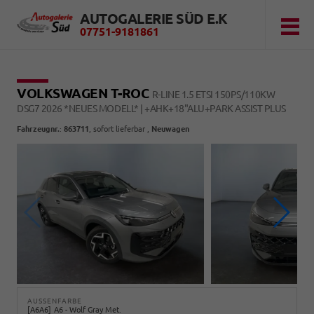
AUTOGALERIE SÜD E.K
07751-9181861
VOLKSWAGEN T-ROC
R-LINE 1.5 ETSI 150PS/110KW
DSG7 2026 *NEUES MODELL* | +AHK+18"ALU+PARK ASSIST PLUS
Fahrzeugnr.
:
863711
,
sofort lieferbar
,
Neuwagen
AUSSENFARBE
A6A6
A6 - Wolf Gray Met.