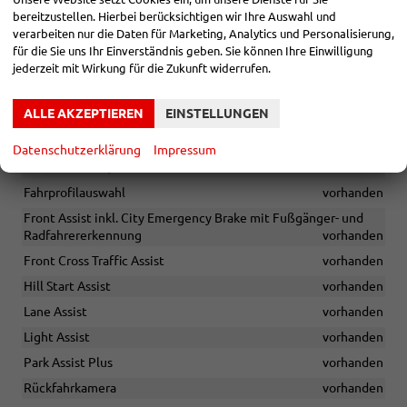
SICHERHEIT & ASSISTENZ
bereitzustellen. Hierbei berücksichtigen wir Ihre Auswahl und
Adaptiver Tempomat
vorhanden
verarbeiten nur die Daten für Marketing, Analytics und Personalisierung,
für die Sie uns Ihr Einverständnis geben. Sie können Ihre Einwilligung
Blind-Spot-Sensor inkl. Rear Traffic Alert und Exit Warning
jederzeit mit Wirkung für die Zukunft widerrufen.
System
vorhanden
Diebstahlwarnanlage
vorhanden
ALLE AKZEPTIEREN
EINSTELLUNGEN
Elektronische Feststellbremse inkl. Auto Hold-Funktion
vorhanden
Datenschutzerklärung
Impressum
Erste-Hilfe-Set, Warndreieck und Sicherheitsweste
vorhanden
Fahrprofilauswahl
vorhanden
Front Assist inkl. City Emergency Brake mit Fußgänger- und
Radfahrererkennung
vorhanden
Front Cross Traffic Assist
vorhanden
Hill Start Assist
vorhanden
Lane Assist
vorhanden
Light Assist
vorhanden
Park Assist Plus
vorhanden
Rückfahrkamera
vorhanden