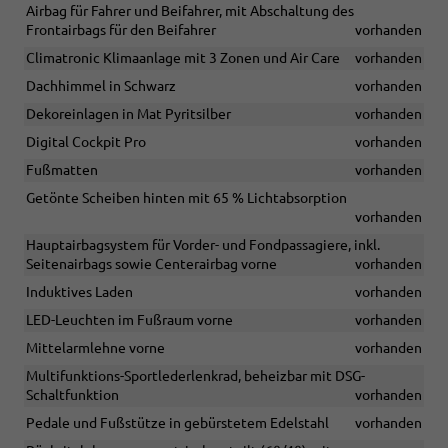
Airbag für Fahrer und Beifahrer, mit Abschaltung des
Frontairbags für den Beifahrer
vorhanden
Climatronic Klimaanlage mit 3 Zonen und Air Care
vorhanden
Dachhimmel in Schwarz
vorhanden
Dekoreinlagen in Mat Pyritsilber
vorhanden
Digital Cockpit Pro
vorhanden
Fußmatten
vorhanden
Getönte Scheiben hinten mit 65 % Lichtabsorption
vorhanden
Hauptairbagsystem für Vorder- und Fondpassagiere, inkl.
Seitenairbags sowie Centerairbag vorne
vorhanden
Induktives Laden
vorhanden
LED-Leuchten im Fußraum vorne
vorhanden
Mittelarmlehne vorne
vorhanden
Multifunktions-Sportlederlenkrad, beheizbar mit DSG-
Schaltfunktion
vorhanden
Pedale und Fußstütze in gebürstetem Edelstahl
vorhanden