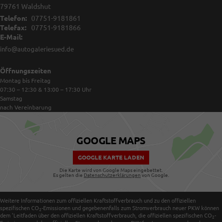
79761
Waldshut
Telefon:
07751-9181861
Telefax:
07751-9181866
E-Mail:
info@autogaleriesued.de
Öffnungszeiten
Montag bis Freitag
07:30 – 12:30 & 13:00 – 17:30
Uhr
Samstag
nach Vereinbarung
GOOGLE MAPS
GOOGLE KARTE LADEN
Die Karte wird von Google Maps eingebettet.
Es gelten die
Datenschutzerklärungen
von Google.
Weitere Informationen zum offiziellen Kraftstoffverbrauch und zu den offiziellen
spezifischen CO
-Emissionen und gegebenenfalls zum Stromverbrauch neuer PKW können
2
dem 'Leitfaden über den offiziellen Kraftstoffverbrauch, die offiziellen spezifischen CO
-
2