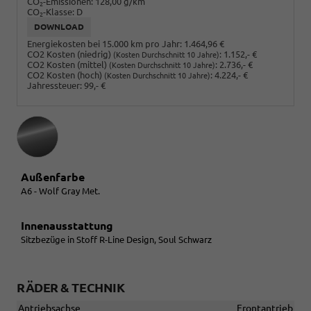
CO
-Emissionen:
128,00 g/km
2
CO
-Klasse:
D
2
DOWNLOAD
Energiekosten bei 15.000 km pro Jahr:
1.464,96 €
CO2 Kosten (niedrig)
:
1.152,- €
(Kosten Durchschnitt 10 Jahre)
CO2 Kosten (mittel)
:
2.736,- €
(Kosten Durchschnitt 10 Jahre)
CO2 Kosten (hoch)
:
4.224,- €
(Kosten Durchschnitt 10 Jahre)
Jahressteuer:
99,- €
Außenfarbe
A6 - Wolf Gray Met.
Innenausstattung
Sitzbezüge in Stoff R-Line Design, Soul Schwarz
RÄDER & TECHNIK
Antriebsachse
Frontantrieb