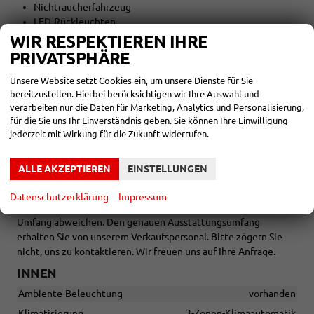
Nichtraucherfahrzeug
LED-Rückleuchten
WIR RESPEKTIEREN IHRE
AUßEN:
PRIVATSPHÄRE
19 Zoll Räder
Unsere Website setzt Cookies ein, um unsere Dienste für Sie
bereitzustellen. Hierbei berücksichtigen wir Ihre Auswahl und
Tageszulassung vor Auslieferung
verarbeiten nur die Daten für Marketing, Analytics und Personalisierung,
für die Sie uns Ihr Einverständnis geben. Sie können Ihre Einwilligung
jederzeit mit Wirkung für die Zukunft widerrufen.
Zwischenverkauf und Irrtümer für dieses Angebot sind
ausdrücklich vorbehalten. Die Fahrzeugbeschreibung dient
ALLE AKZEPTIEREN
EINSTELLUNGEN
lediglich der allgemeinen Identifizierung des Fahrzeuges und
stellt keine Gewährleistung im kaufrechtlichen Sinne dar. Die
Datenschutzerklärung
Impressum
abgebildete Ausstattung kann im Einzelfall vom tatsächlichen
Umfang abweichen. Den genauen Ausstattungsumfang
erhalten Sie von unserem Verkaufspersonal. Bitte zögern Sie
nicht, uns zu kontaktieren. Wir freuen uns auf Ihre Anfrage.
INNEN
Ambiente-Beleuchtung
vorhanden
Klimatisierung
3-Zonen-Klimaautomatik