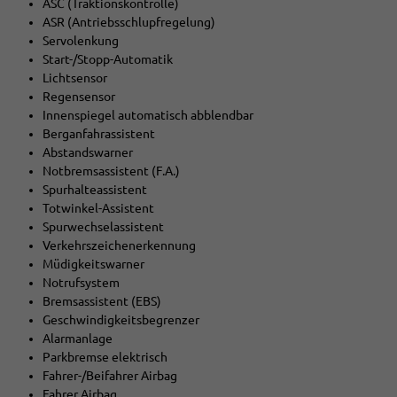
ASC (Traktionskontrolle)
ASR (Antriebsschlupfregelung)
Servolenkung
Start-/Stopp-Automatik
Lichtsensor
Regensensor
Innenspiegel automatisch abblendbar
Berganfahrassistent
Abstandswarner
Notbremsassistent (F.A.)
Spurhalteassistent
Totwinkel-Assistent
Spurwechselassistent
Verkehrszeichenerkennung
Müdigkeitswarner
Notrufsystem
Bremsassistent (EBS)
Geschwindigkeitsbegrenzer
Alarmanlage
Parkbremse elektrisch
Fahrer-/Beifahrer Airbag
Fahrer Airbag