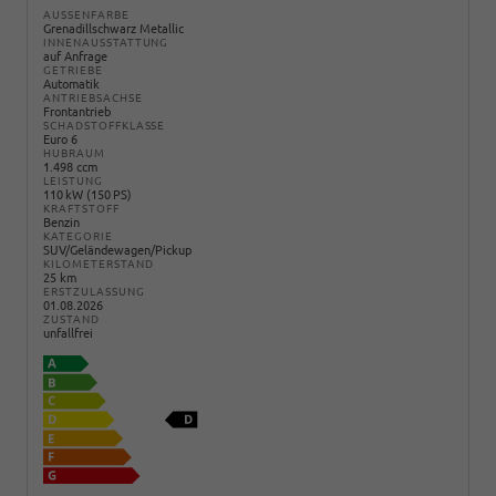
AUSSENFARBE
Grenadillschwarz Metallic
INNENAUSSTATTUNG
auf Anfrage
GETRIEBE
Automatik
ANTRIEBSACHSE
Frontantrieb
SCHADSTOFFKLASSE
Euro 6
HUBRAUM
1.498 ccm
LEISTUNG
110 kW (150 PS)
KRAFTSTOFF
Benzin
KATEGORIE
SUV/Geländewagen/Pickup
KILOMETERSTAND
25 km
ERSTZULASSUNG
01.08.2026
ZUSTAND
unfallfrei