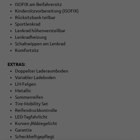
ISOFIX am Beifahrersitz
Kindersitzvorbereitung (ISOFIX)
Rücksitzbank teilbar
Sportlenkrad
Lenkrad höhenverstellbar
Lenkradheizung
Schaltwippen am Lenkrad
Komfortsitz
EXTRAS:
Doppelter Laderaumboden
Variabler Ladeboden
LM-Felgen
Metallic
Sommerreifen
Tire-Mobility Set
Reifendruckkontrolle
LED-Tagfahrlicht
Kurven-/Abbiegelicht
Garantie
Scheckheftgepflegt