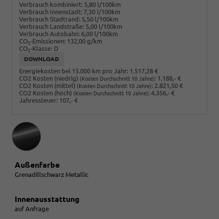
Verbrauch kombiniert:
5,80 l/100km
Verbrauch Innenstadt:
7,30 l/100km
Verbrauch Stadtrand:
5,50 l/100km
Verbrauch Landstraße:
5,00 l/100km
Verbrauch Autobahn:
6,00 l/100km
CO
-Emissionen:
132,00 g/km
2
CO
-Klasse:
D
2
DOWNLOAD
Energiekosten bei 15.000 km pro Jahr:
1.517,28 €
CO2 Kosten (niedrig)
:
1.188,- €
(Kosten Durchschnitt 10 Jahre)
CO2 Kosten (mittel)
:
2.821,50 €
(Kosten Durchschnitt 10 Jahre)
CO2 Kosten (hoch)
:
4.356,- €
(Kosten Durchschnitt 10 Jahre)
Jahressteuer:
107,- €
Außenfarbe
Grenadillschwarz Metallic
Innenausstattung
auf Anfrage