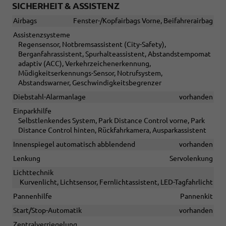
SICHERHEIT & ASSISTENZ
Airbags
Fenster-/Kopfairbags Vorne, Beifahrerairbag
Assistenzsysteme
Regensensor, Notbremsassistent (City-Safety),
Berganfahrassistent, Spurhalteassistent, Abstandstempomat
adaptiv (ACC), Verkehrzeichenerkennung,
Müdigkeitserkennungs-Sensor, Notrufsystem,
Abstandswarner, Geschwindigkeitsbegrenzer
Diebstahl-Alarmanlage
vorhanden
Einparkhilfe
Selbstlenkendes System, Park Distance Control vorne, Park
Distance Control hinten, Rückfahrkamera, Ausparkassistent
Innenspiegel automatisch abblendend
vorhanden
Lenkung
Servolenkung
Lichttechnik
Kurvenlicht, Lichtsensor, Fernlichtassistent, LED-Tagfahrlicht
Pannenhilfe
Pannenkit
Start/Stop-Automatik
vorhanden
Zentralverriegelung