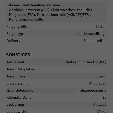
Fahrwerk- und Regelungssysteme
Antiblockiersystem (ABS), Elektronisches Stabilitäts-
Programm (ESP), Traktionskontrolle (ASR/CTS/ETS),
Reifendruckkontrolle
Felgengröße
20 Zoll
Felgentyp
Leichtmetallfelge
Reifentyp
Sommerreifen
SONSTIGES
Antriebsart
Verbrennungsmotor (ICE)
Anzahl Sitzplätze
5
Anzahl Türen
5-türig
Erstzulassung
01.08.2026
Garantieleistung
Fahrzeuggarantie
Kilometerstand
25
Lackierung
Metallic
Leergewicht
1474 kg