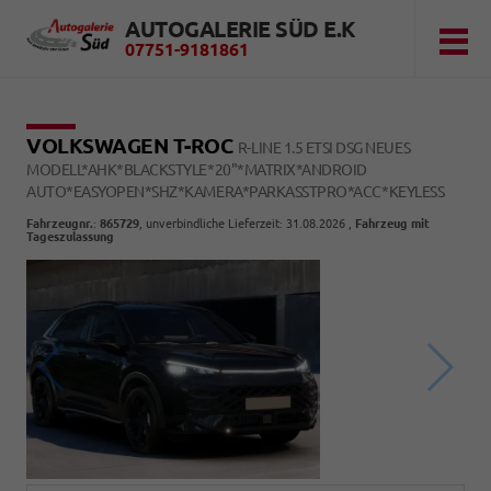
AUTOGALERIE SÜD E.K
07751-9181861
VOLKSWAGEN T-ROC
R-LINE 1.5 ETSI DSG NEUES
MODELL*AHK*BLACKSTYLE*20"*MATRIX*ANDROID
AUTO*EASYOPEN*SHZ*KAMERA*PARKASSTPRO*ACC*KEYLESS
Fahrzeugnr.
:
865729
, unverbindliche Lieferzeit:
31.08.2026
,
Fahrzeug mit
Tageszulassung