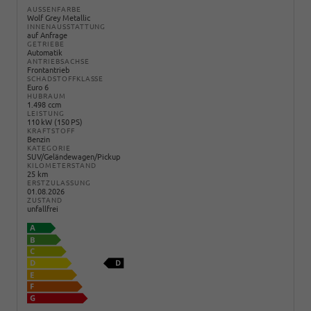
AUSSENFARBE
Wolf Grey Metallic
INNENAUSSTATTUNG
auf Anfrage
GETRIEBE
Automatik
ANTRIEBSACHSE
Frontantrieb
SCHADSTOFFKLASSE
Euro 6
HUBRAUM
1.498 ccm
LEISTUNG
110 kW (150 PS)
KRAFTSTOFF
Benzin
KATEGORIE
SUV/Geländewagen/Pickup
KILOMETERSTAND
25 km
ERSTZULASSUNG
01.08.2026
ZUSTAND
unfallfrei