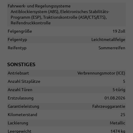
Fahrwerk- und Regelungssysteme
Antiblockiersystem (ABS), Elektronisches Stabilitäts-
Programm (ESP), Traktionskontrolle (ASR/CTS/ETS),
Reifendruckkontrolle
Felgengröße
19 Zoll
Felgentyp
Leichtmetallfelge
Reifentyp
Sommerreifen
SONSTIGES
Antriebsart
Verbrennungsmotor (ICE)
Anzahl Sitzplätze
5
Anzahl Türen
5-türig
Erstzulassung
01.08.2026
Garantieleistung
Fahrzeuggarantie
Kilometerstand
25
Lackierung
Metallic
Leergewicht
1474 kg