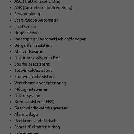
ASC (Traktionskontrolle)
ASR (Antriebsschlupfregelung)
Servolenkung
Start-/Stopp-Automatik
Lichtsensor
Regensensor
Innenspiegel automatisch abblendbar
Berganfahrassistent
Abstandswarner
Notbremsassistent (F.A.)
Spurhalteassistent
Totwinkel-Assistent
Spurwechselassistent
Verkehrszeichenerkennung
Müdigkeitswarner
Notrufsystem
Bremsassistent (EBS)
Geschwindigkeitsbegrenzer
Alarmanlage
Parkbremse elektrisch
Fahrer-/Beifahrer Airbag
Fahrer Airbag