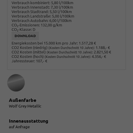
Verbrauch kombiniert:
5,80 l/100km
Verbrauch Innenstadt:
7,30 l/100km
Verbrauch Stadtrand:
5,50 l/100km
Verbrauch Landstraße:
5,00 l/100km
Verbrauch Autobahn:
6,00 l/100km
CO
-Emissionen:
132,00 g/km
2
CO
-Klasse:
D
2
DOWNLOAD
Energiekosten bei 15.000 km pro Jahr:
1.517,28 €
CO2 Kosten (niedrig)
:
1.188,- €
(Kosten Durchschnitt 10 Jahre)
CO2 Kosten (mittel)
:
2.821,50 €
(Kosten Durchschnitt 10 Jahre)
CO2 Kosten (hoch)
:
4.356,- €
(Kosten Durchschnitt 10 Jahre)
Jahressteuer:
107,- €
Außenfarbe
Wolf Grey Metallic
Innenausstattung
auf Anfrage