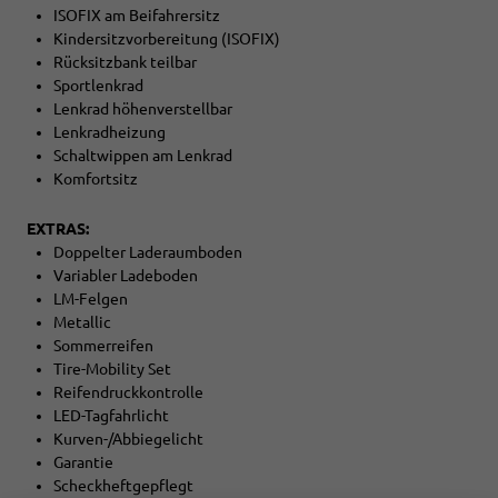
ISOFIX am Beifahrersitz
Kindersitzvorbereitung (ISOFIX)
Rücksitzbank teilbar
Sportlenkrad
Lenkrad höhenverstellbar
Lenkradheizung
Schaltwippen am Lenkrad
Komfortsitz
EXTRAS:
Doppelter Laderaumboden
Variabler Ladeboden
LM-Felgen
Metallic
Sommerreifen
Tire-Mobility Set
Reifendruckkontrolle
LED-Tagfahrlicht
Kurven-/Abbiegelicht
Garantie
Scheckheftgepflegt