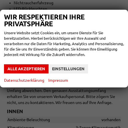
Nichtraucherfahrzeug
LED-Rückleuchten
WIR RESPEKTIEREN IHRE
AUßEN:
PRIVATSPHÄRE
19 Zoll Räder
Unsere Website setzt Cookies ein, um unsere Dienste für Sie
bereitzustellen. Hierbei berücksichtigen wir Ihre Auswahl und
Tageszulassung vor Auslieferung
verarbeiten nur die Daten für Marketing, Analytics und Personalisierung,
für die Sie uns Ihr Einverständnis geben. Sie können Ihre Einwilligung
jederzeit mit Wirkung für die Zukunft widerrufen.
Zwischenverkauf und Irrtümer für dieses Angebot sind
ausdrücklich vorbehalten. Die Fahrzeugbeschreibung dient
ALLE AKZEPTIEREN
EINSTELLUNGEN
lediglich der allgemeinen Identifizierung des Fahrzeuges und
stellt keine Gewährleistung im kaufrechtlichen Sinne dar. Die
Datenschutzerklärung
Impressum
abgebildete Ausstattung kann im Einzelfall vom tatsächlichen
Umfang abweichen. Den genauen Ausstattungsumfang
erhalten Sie von unserem Verkaufspersonal. Bitte zögern Sie
nicht, uns zu kontaktieren. Wir freuen uns auf Ihre Anfrage.
INNEN
Ambiente-Beleuchtung
vorhanden
Klimatisierung
3-Zonen-Klimaautomatik