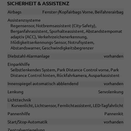
SICHERHEIT & ASSISTENZ
Airbags
Fenster-/Kopfairbags Vorne, Beifahrerairbag
Assistenzsysteme
Regensensor, Notbremsassistent (City-Safety),
Berganfahrassistent, Spurhalteassistent, Abstandstempomat
adaptiv (ACC), Verkehrzeichenerkennung,
Müdigkeitserkennungs-Sensor, Notrufsystem,
Abstandswarner, Geschwindigkeitsbegrenzer
Diebstahl-Alarmanlage
vorhanden
Einparkhilfe
Selbstlenkendes System, Park Distance Control vorne, Park
Distance Control hinten, Rückfahrkamera, Ausparkassistent
Innenspiegel automatisch abblendend
vorhanden
Lenkung
Servolenkung
Lichttechnik
Kurvenlicht, Lichtsensor, Fernlichtassistent, LED-Tagfahrlicht
Pannenhilfe
Pannenkit
Start/Stop-Automatik
vorhanden
Zentralverriegelung