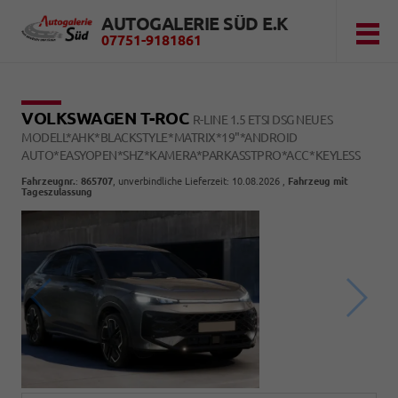
AUTOGALERIE SÜD E.K
07751-9181861
VOLKSWAGEN T-ROC
R-LINE 1.5 ETSI DSG NEUES
MODELL*AHK*BLACKSTYLE*MATRIX*19"*ANDROID
AUTO*EASYOPEN*SHZ*KAMERA*PARKASSTPRO*ACC*KEYLESS
Fahrzeugnr.
:
865707
, unverbindliche Lieferzeit:
10.08.2026
,
Fahrzeug mit
Tageszulassung