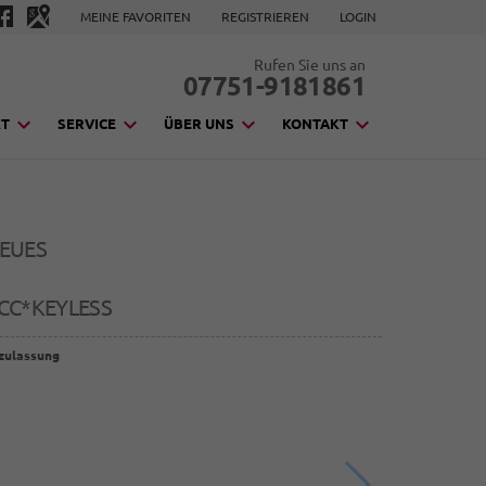
MEINE FAVORITEN
REGISTRIEREN
LOGIN
Rufen Sie uns an
07751-9181861
KT
SERVICE
ÜBER UNS
KONTAKT
NEUES
C*KEYLESS
zulassung