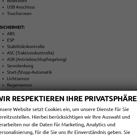
Bluetooth
USB Anschluss
Touchscreen
SICHERHEIT:
ABS
ESP
Stabilitätskontrolle
ASC (Traktionskontrolle)
ASR (Antriebsschlupfregelung)
Servolenkung
Start-/Stopp-Automatik
Lichtsensor
Regensensor
Innenspiegel automatisch abblendbar
WIR RESPEKTIEREN IHRE PRIVATSPHÄRE
Berganfahrassistent
Abstandswarner
nsere Website setzt Cookies ein, um unsere Dienste für Sie
Notbremsassistent (F.A.)
ereitzustellen. Hierbei berücksichtigen wir Ihre Auswahl und
Spurhalteassistent
Totwinkel-Assistent
erarbeiten nur die Daten für Marketing, Analytics und
Spurwechselassistent
ersonalisierung, für die Sie uns Ihr Einverständnis geben. Sie
Verkehrszeichenerkennung