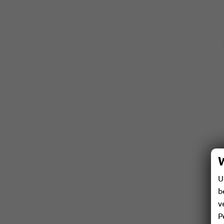
U
b
v
P