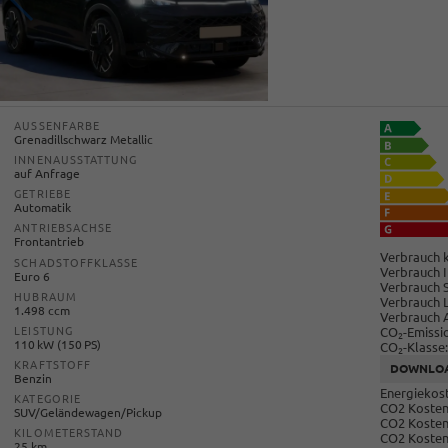
AUSSENFARBE
Grenadillschwarz Metallic
INNENAUSSTATTUNG
auf Anfrage
GETRIEBE
Automatik
ANTRIEBSACHSE
Frontantrieb
Verbrauch k
SCHADSTOFFKLASSE
Verbrauch I
Euro 6
Verbrauch 
HUBRAUM
Verbrauch 
1.498 ccm
Verbrauch 
CO
-Emissi
LEISTUNG
2
110 kW (150 PS)
CO
-Klasse:
2
KRAFTSTOFF
DOWNLO
Benzin
Energiekost
KATEGORIE
CO2 Kosten 
SUV/Geländewagen/Pickup
CO2 Kosten
KILOMETERSTAND
CO2 Kosten
25 km