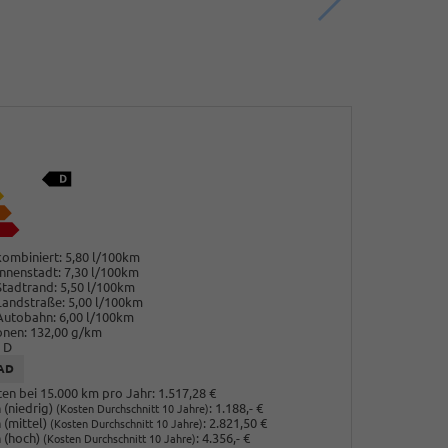
ombiniert:
5,80 l/100km
nnenstadt:
7,30 l/100km
Stadtrand:
5,50 l/100km
Landstraße:
5,00 l/100km
Autobahn:
6,00 l/100km
onen:
132,00 g/km
D
AD
en bei 15.000 km pro Jahr:
1.517,28 €
(niedrig)
:
1.188,- €
(Kosten Durchschnitt 10 Jahre)
 (mittel)
:
2.821,50 €
(Kosten Durchschnitt 10 Jahre)
 (hoch)
:
4.356,- €
(Kosten Durchschnitt 10 Jahre)