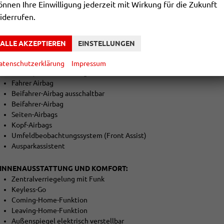
önnen Ihre Einwilligung jederzeit mit Wirkung für die Zukunft
Müdigkeitswarner
iderrufen.
Notrufsystem
Bremsassistent (EBS)
Geschwindigkeitsbegrenzer
ALLE AKZEPTIEREN
EINSTELLUNGEN
Alarmanlage
Parkbremse elektrisch
atenschutzerklärung
Impressum
Fahrer-/Beifahrer Airbag
Fahrer Airbag
Beifahrer-Airbag ausschaltbar
Beifahrer-Airbag
Seiten-Airbags
Kopf-Airbags
Umfeldbeobachtungssystem (Front Assist)
Ausparkassistent
INNENAUSSTATTUNG UND KOMFORT:
Zentralverriegelung mit Funk
Keyless-Go
Coming-Home-Funktion
Leaving-Home-Funktion
Außenspiegel elektrisch verstellbar