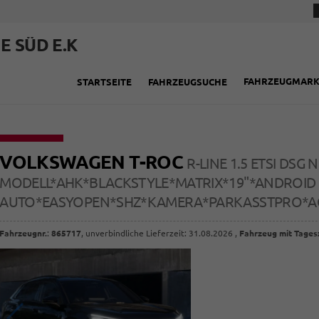
E SÜD E.K
FAHRZEUGMAR
STARTSEITE
FAHRZEUGSUCHE
VOLKSWAGEN T-ROC
R-LINE 1.5 ETSI DSG 
MODELL*AHK*BLACKSTYLE*MATRIX*19"*ANDROID
AUTO*EASYOPEN*SHZ*KAMERA*PARKASSTPRO*AC
Fahrzeugnr.
:
865717
, unverbindliche Lieferzeit:
31.08.2026
,
Fahrzeug mit Tages