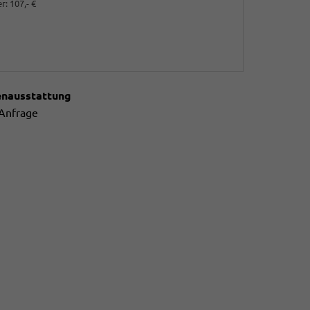
r:
107,- €
enausstattung
 Anfrage