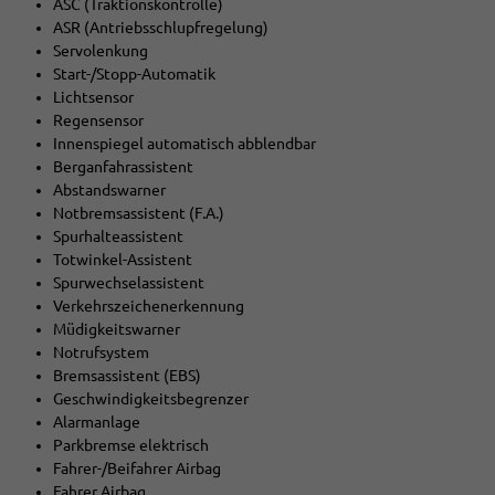
ASC (Traktionskontrolle)
ASR (Antriebsschlupfregelung)
Servolenkung
Start-/Stopp-Automatik
Lichtsensor
Regensensor
Innenspiegel automatisch abblendbar
Berganfahrassistent
Abstandswarner
Notbremsassistent (F.A.)
Spurhalteassistent
Totwinkel-Assistent
Spurwechselassistent
Verkehrszeichenerkennung
Müdigkeitswarner
Notrufsystem
Bremsassistent (EBS)
Geschwindigkeitsbegrenzer
Alarmanlage
Parkbremse elektrisch
Fahrer-/Beifahrer Airbag
Fahrer Airbag