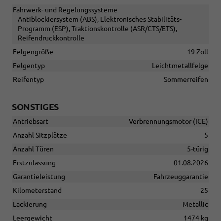
Fahrwerk- und Regelungssysteme
Antiblockiersystem (ABS), Elektronisches Stabilitäts-
Programm (ESP), Traktionskontrolle (ASR/CTS/ETS),
Reifendruckkontrolle
Felgengröße
19 Zoll
Felgentyp
Leichtmetallfelge
Reifentyp
Sommerreifen
SONSTIGES
Antriebsart
Verbrennungsmotor (ICE)
Anzahl Sitzplätze
5
Anzahl Türen
5-türig
Erstzulassung
01.08.2026
Garantieleistung
Fahrzeuggarantie
Kilometerstand
25
Lackierung
Metallic
Leergewicht
1474 kg