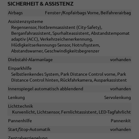
SICHERHEIT & ASSISTENZ
Airbags
Fenster-/Kopfairbags Vorne, Beifahrerairbag
Assistenzsysteme
Regensensor, Notbremsassistent (City-Safety),
Berganfahrassistent, Spurhalteassistent, Abstandstempomat
adaptiv (ACC), Verkehrzeichenerkennung,
Müdigkeitserkennungs-Sensor, Notrufsystem,
Abstandswarner, Geschwindigkeitsbegrenzer
Diebstahl-Alarmanlage
vorhanden
Einparkhilfe
Selbstlenkendes System, Park Distance Control vorne, Park
Distance Control hinten, Rückfahrkamera, Ausparkassistent
Innenspiegel automatisch abblendend
vorhanden
Lenkung
Servolenkung
Lichttechnik
Kurvenlicht, Lichtsensor, Fernlichtassistent, LED-Tagfahrlicht
Pannenhilfe
Pannenkit
Start/Stop-Automatik
vorhanden
Zentralverriegelung