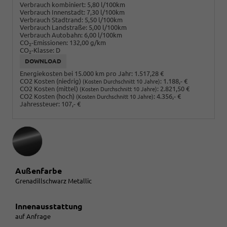
Verbrauch kombiniert:
5,80 l/100km
Verbrauch Innenstadt:
7,30 l/100km
Verbrauch Stadtrand:
5,50 l/100km
Verbrauch Landstraße:
5,00 l/100km
Verbrauch Autobahn:
6,00 l/100km
CO
-Emissionen:
132,00 g/km
2
CO
-Klasse:
D
2
DOWNLOAD
Energiekosten bei 15.000 km pro Jahr:
1.517,28 €
CO2 Kosten (niedrig)
:
1.188,- €
(Kosten Durchschnitt 10 Jahre)
CO2 Kosten (mittel)
:
2.821,50 €
(Kosten Durchschnitt 10 Jahre)
CO2 Kosten (hoch)
:
4.356,- €
(Kosten Durchschnitt 10 Jahre)
Jahressteuer:
107,- €
Außenfarbe
Grenadillschwarz Metallic
Innenausstattung
auf Anfrage