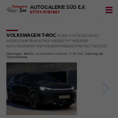
AUTOGALERIE SÜD E.K
07751-9181861
VOLKSWAGEN T-ROC
R-LINE 1.5 ETSI DSG NEUES
MODELL*AHK*BLACKSTYLE*MATRIX*19"*ANDROID
AUTO*EASYOPEN*SHZ*KAMERA*PARKASSTPRO*ACC*KEYLESS
Fahrzeugnr.
:
865721
, unverbindliche Lieferzeit:
31.08.2026
,
Fahrzeug mit
Tageszulassung