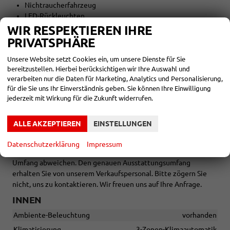
Nichtraucherfahrzeug
LED-Rückleuchten
WIR RESPEKTIEREN IHRE
AUßEN:
PRIVATSPHÄRE
19 Zoll Räder
Unsere Website setzt Cookies ein, um unsere Dienste für Sie
bereitzustellen. Hierbei berücksichtigen wir Ihre Auswahl und
Tageszulassung vor Auslieferung
verarbeiten nur die Daten für Marketing, Analytics und Personalisierung,
für die Sie uns Ihr Einverständnis geben. Sie können Ihre Einwilligung
jederzeit mit Wirkung für die Zukunft widerrufen.
Zwischenverkauf und Irrtümer für dieses Angebot sind
ausdrücklich vorbehalten. Die Fahrzeugbeschreibung dient
ALLE AKZEPTIEREN
EINSTELLUNGEN
lediglich der allgemeinen Identifizierung des Fahrzeuges und
stellt keine Gewährleistung im kaufrechtlichen Sinne dar. Die
Datenschutzerklärung
Impressum
abgebildete Ausstattung kann im Einzelfall vom tatsächlichen
Umfang abweichen. Den genauen Ausstattungsumfang
erhalten Sie von unserem Verkaufspersonal. Bitte zögern Sie
nicht, uns zu kontaktieren. Wir freuen uns auf Ihre Anfrage.
INNEN
Ambiente-Beleuchtung
vorhanden
Klimatisierung
3-Zonen-Klimaautomatik