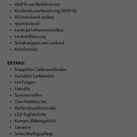
ISOFIX am Beifahrersitz
Kindersitzvorbereitung (ISOFIX)
Rücksitzbank teilbar
Sportlenkrad
Lenkrad höhenverstellbar
Lenkradheizung
Schaltwippen am Lenkrad
Komfortsitz
EXTRAS:
Doppelter Laderaumboden
Variabler Ladeboden
LM-Felgen
Metallic
Sommerreifen
Tire-Mobility Set
Reifendruckkontrolle
LED-Tagfahrlicht
Kurven-/Abbiegelicht
Garantie
Scheckheftgepflegt