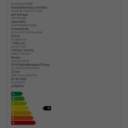
AUSSENFARBE
Grenadillschwarz Metallic
INNENAUSSTATTUNG
auf Anfrage
GETRIEBE
Automatik
ANTRIEBSACHSE
Frontantrieb
SCHADSTOFFKLASSE
Euro 6
HUBRAUM
1.498 ccm
LEISTUNG
110 kW (150 PS)
KRAFTSTOFF
Benzin
KATEGORIE
SUV/Geländewagen/Pickup
KILOMETERSTAND
25 km
ERSTZULASSUNG
01.08.2026
ZUSTAND
unfallfrei