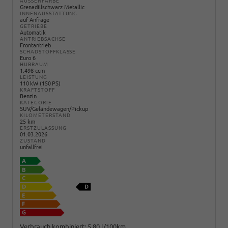
AUSSENFARBE
Grenadillschwarz Metallic
INNENAUSSTATTUNG
auf Anfrage
GETRIEBE
Automatik
ANTRIEBSACHSE
Frontantrieb
SCHADSTOFFKLASSE
Euro 6
HUBRAUM
1.498 ccm
LEISTUNG
110 kW (150 PS)
KRAFTSTOFF
Benzin
KATEGORIE
SUV/Geländewagen/Pickup
KILOMETERSTAND
25 km
ERSTZULASSUNG
01.03.2026
ZUSTAND
unfallfrei
Verbrauch kombiniert:
5,80 l/100km