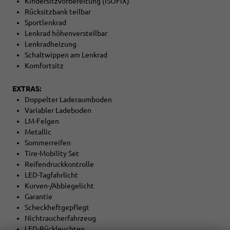
Kindersitzvorbereitung (ISOFIX)
Rücksitzbank teilbar
Sportlenkrad
Lenkrad höhenverstellbar
Lenkradheizung
Schaltwippen am Lenkrad
Komfortsitz
EXTRAS:
Doppelter Laderaumboden
Variabler Ladeboden
LM-Felgen
Metallic
Sommerreifen
Tire-Mobility Set
Reifendruckkontrolle
LED-Tagfahrlicht
Kurven-/Abbiegelicht
Garantie
Scheckheftgepflegt
Nichtraucherfahrzeug
LED-Rückleuchten