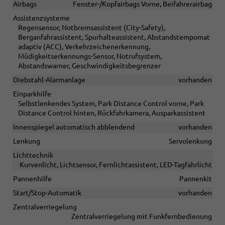
Airbags
Fenster-/Kopfairbags Vorne, Beifahrerairbag
Assistenzsysteme
Regensensor, Notbremsassistent (City-Safety),
Berganfahrassistent, Spurhalteassistent, Abstandstempomat
adaptiv (ACC), Verkehrzeichenerkennung,
Müdigkeitserkennungs-Sensor, Notrufsystem,
Abstandswarner, Geschwindigkeitsbegrenzer
Diebstahl-Alarmanlage
vorhanden
Einparkhilfe
Selbstlenkendes System, Park Distance Control vorne, Park
Distance Control hinten, Rückfahrkamera, Ausparkassistent
Innenspiegel automatisch abblendend
vorhanden
Lenkung
Servolenkung
Lichttechnik
Kurvenlicht, Lichtsensor, Fernlichtassistent, LED-Tagfahrlicht
Pannenhilfe
Pannenkit
Start/Stop-Automatik
vorhanden
Zentralverriegelung
Zentralverriegelung mit Funkfernbedienung