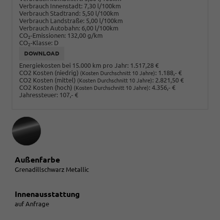
Verbrauch Innenstadt:
7,30 l/100km
Verbrauch Stadtrand:
5,50 l/100km
Verbrauch Landstraße:
5,00 l/100km
Verbrauch Autobahn:
6,00 l/100km
CO
-Emissionen:
132,00 g/km
2
CO
-Klasse:
D
2
DOWNLOAD
Energiekosten bei 15.000 km pro Jahr:
1.517,28 €
CO2 Kosten (niedrig)
:
1.188,- €
(Kosten Durchschnitt 10 Jahre)
CO2 Kosten (mittel)
:
2.821,50 €
(Kosten Durchschnitt 10 Jahre)
CO2 Kosten (hoch)
:
4.356,- €
(Kosten Durchschnitt 10 Jahre)
Jahressteuer:
107,- €
Außenfarbe
Grenadillschwarz Metallic
Innenausstattung
auf Anfrage