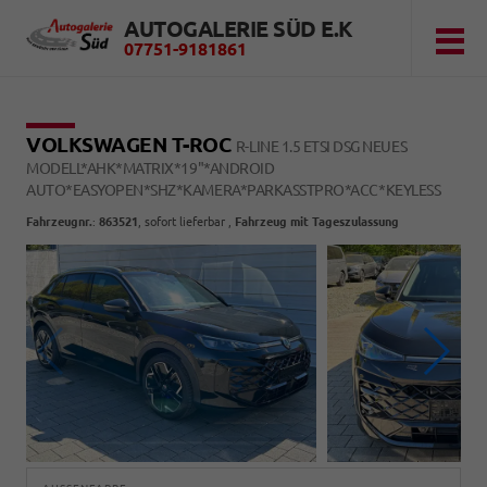
AUTOGALERIE SÜD E.K
07751-9181861
VOLKSWAGEN T-ROC
R-LINE 1.5 ETSI DSG NEUES
MODELL*AHK*MATRIX*19"*ANDROID
AUTO*EASYOPEN*SHZ*KAMERA*PARKASSTPRO*ACC*KEYLESS
Fahrzeugnr.
:
863521
,
sofort lieferbar
,
Fahrzeug mit Tageszulassung