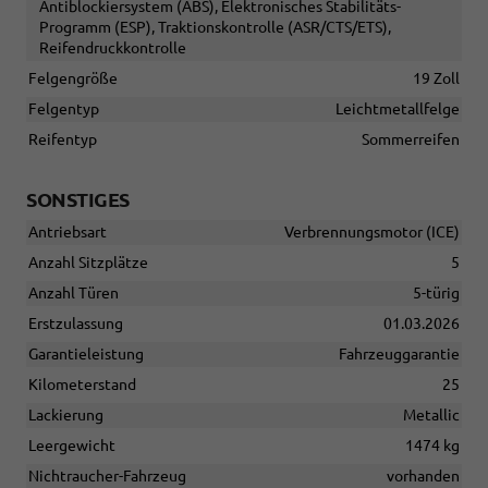
Antiblockiersystem (ABS), Elektronisches Stabilitäts-
Programm (ESP), Traktionskontrolle (ASR/CTS/ETS),
Reifendruckkontrolle
Felgengröße
19 Zoll
Felgentyp
Leichtmetallfelge
Reifentyp
Sommerreifen
SONSTIGES
Antriebsart
Verbrennungsmotor (ICE)
Anzahl Sitzplätze
5
Anzahl Türen
5-türig
Erstzulassung
01.03.2026
Garantieleistung
Fahrzeuggarantie
Kilometerstand
25
Lackierung
Metallic
Leergewicht
1474 kg
Nichtraucher-Fahrzeug
vorhanden