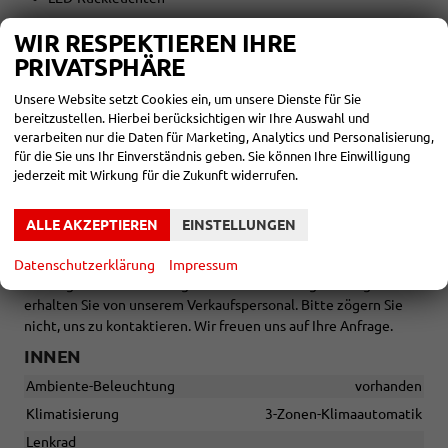
WIR RESPEKTIEREN IHRE
AUßEN:
PRIVATSPHÄRE
19 Zoll Räder
Unsere Website setzt Cookies ein, um unsere Dienste für Sie
Tageszulassung vor Auslieferung
bereitzustellen. Hierbei berücksichtigen wir Ihre Auswahl und
verarbeiten nur die Daten für Marketing, Analytics und Personalisierung,
für die Sie uns Ihr Einverständnis geben. Sie können Ihre Einwilligung
jederzeit mit Wirkung für die Zukunft widerrufen.
Zwischenverkauf und Irrtümer für dieses Angebot sind
ausdrücklich vorbehalten. Die Fahrzeugbeschreibung dient
lediglich der allgemeinen Identifizierung des Fahrzeuges und
ALLE AKZEPTIEREN
EINSTELLUNGEN
stellt keine Gewährleistung im kaufrechtlichen Sinne dar. Die
abgebildete Ausstattung kann im Einzelfall vom tatsächlichen
Datenschutzerklärung
Impressum
Umfang abweichen. Den genauen Ausstattungsumfang
erhalten Sie von unserem Verkaufspersonal. Bitte zögern Sie
nicht, uns zu kontaktieren. Wir freuen uns auf Ihre Anfrage.
INNEN
Ambiente-Beleuchtung
vorhanden
Klimatisierung
3-Zonen-Klimaautomatik
Lenkrad