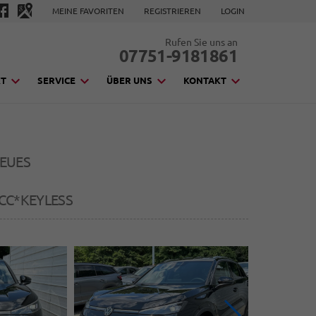
MEINE FAVORITEN
REGISTRIEREN
LOGIN
Rufen Sie uns an
07751-9181861
KT
SERVICE
ÜBER UNS
KONTAKT
NEUES
C*KEYLESS