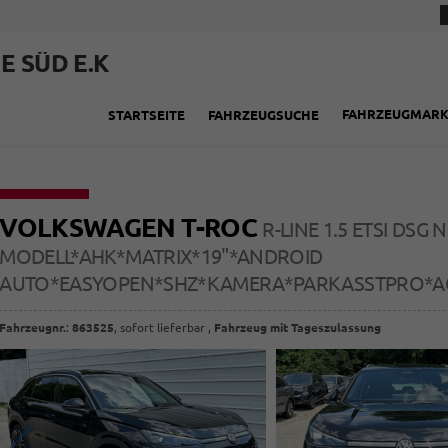
E SÜD E.K
FAHRZEUGMAR
STARTSEITE
FAHRZEUGSUCHE
VOLKSWAGEN T-ROC
R-LINE 1.5 ETSI DSG 
MODELL*AHK*MATRIX*19"*ANDROID
AUTO*EASYOPEN*SHZ*KAMERA*PARKASSTPRO*AC
Fahrzeugnr.
:
863525
,
sofort lieferbar
,
Fahrzeug mit Tageszulassung