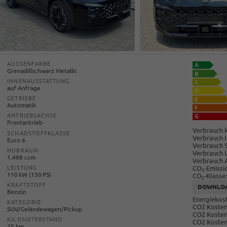
AUSSENFARBE
Grenadillschwarz Metallic
INNENAUSSTATTUNG
auf Anfrage
GETRIEBE
Automatik
ANTRIEBSACHSE
Frontantrieb
Verbrauch k
SCHADSTOFFKLASSE
Verbrauch I
Euro 6
Verbrauch 
HUBRAUM
Verbrauch 
1.498 ccm
Verbrauch 
CO
-Emissi
LEISTUNG
2
110 kW (150 PS)
CO
-Klasse:
2
KRAFTSTOFF
DOWNLO
Benzin
Energiekost
KATEGORIE
CO2 Kosten 
SUV/Geländewagen/Pickup
CO2 Kosten
KILOMETERSTAND
CO2 Kosten
25 km