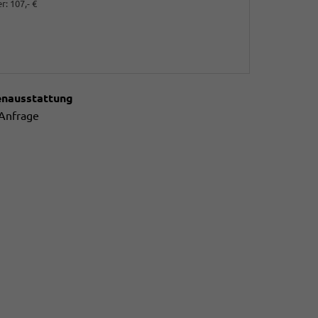
r:
107,- €
enausstattung
 Anfrage