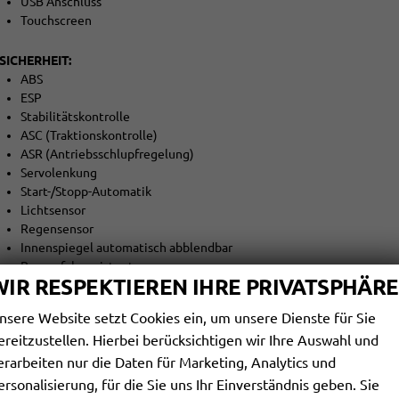
USB Anschluss
Touchscreen
SICHERHEIT:
ABS
ESP
Stabilitätskontrolle
ASC (Traktionskontrolle)
ASR (Antriebsschlupfregelung)
Servolenkung
Start-/Stopp-Automatik
Lichtsensor
Regensensor
Innenspiegel automatisch abblendbar
Berganfahrassistent
WIR RESPEKTIEREN IHRE PRIVATSPHÄRE
Abstandswarner
Notbremsassistent (F.A.)
nsere Website setzt Cookies ein, um unsere Dienste für Sie
Spurhalteassistent
ereitzustellen. Hierbei berücksichtigen wir Ihre Auswahl und
Totwinkel-Assistent
Spurwechselassistent
erarbeiten nur die Daten für Marketing, Analytics und
Verkehrszeichenerkennung
ersonalisierung, für die Sie uns Ihr Einverständnis geben. Sie
Müdigkeitswarner