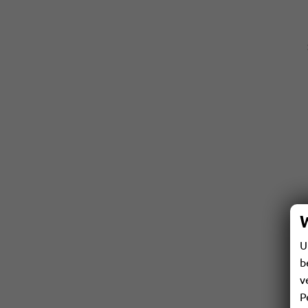
U
b
v
P