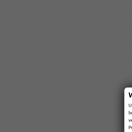
U
b
v
P