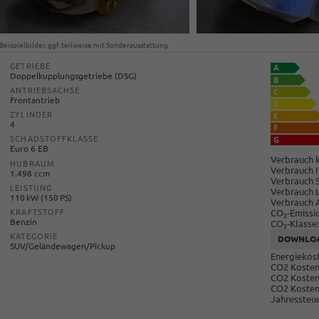
Beispielbilder, ggf. teilweise mit Sonderausstattung
GETRIEBE
Doppelkupplungsgetriebe (DSG)
ANTRIEBSACHSE
Frontantrieb
ZYLINDER
4
SCHADSTOFFKLASSE
Euro 6 EB
Verbrauch k
HUBRAUM
Verbrauch I
1.498 ccm
Verbrauch 
LEISTUNG
Verbrauch 
110 kW (150 PS)
Verbrauch 
CO
-Emissi
KRAFTSTOFF
2
Benzin
CO
-Klasse:
2
KATEGORIE
DOWNLO
SUV/Geländewagen/Pickup
Energiekost
CO2 Kosten 
CO2 Kosten
CO2 Kosten
Jahressteue