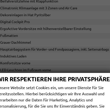
Beifahrersitzlehne mit Klappfunktion
Climatronic Klimaanlage mit 3 Zonen und Air Care
Dekoreinlagen in Mat Pyritsilber
Digital Cockpit Pro
ErgoActive-Vordersitze mit höhenverstellbarer Einstellung
Fußmatten
Grauer Dachhimmel
Hauptairbagsystem für Vorder- und Fondpassagiere, inkl. Seitenairbags
Induktives Laden
Komfortsitze vorne
LED-Leuchten im Fußraum vorne
Mittelarmlehne vorne
WIR RESPEKTIEREN IHRE PRIVATSPHÄRE
Multifunktions-Lederlenkrad, beheizbar mit DSG-Schaltfunktion
nsere Website setzt Cookies ein, um unsere Dienste für Sie
Rücksitzlehne, asymmetrisch geteilt (60/40) mit Mittelarmlehne
ereitzustellen. Hierbei berücksichtigen wir Ihre Auswahl und
Türverkleidungen und Armlehnen in Leatherette
erarbeiten nur die Daten für Marketing, Analytics und
Variable Kofferraumboden
ersonalisierung, für die Sie uns Ihr Einverständnis geben. Sie