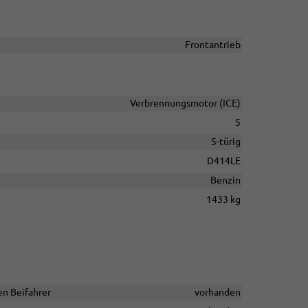
Frontantrieb
Verbrennungsmotor (ICE)
5
5-türig
D414LE
Benzin
1433 kg
en Beifahrer
vorhanden