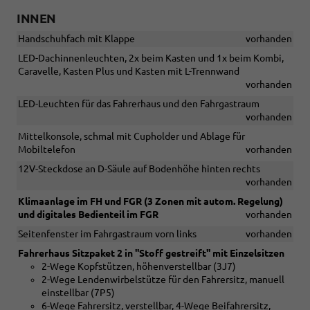
INNEN
Handschuhfach mit Klappe
vorhanden
LED-Dachinnenleuchten, 2x beim Kasten und 1x beim Kombi,
Caravelle, Kasten Plus und Kasten mit L-Trennwand
vorhanden
LED-Leuchten für das Fahrerhaus und den Fahrgastraum
vorhanden
Mittelkonsole, schmal mit Cupholder und Ablage für
Mobiltelefon
vorhanden
12V-Steckdose an D-Säule auf Bodenhöhe hinten rechts
vorhanden
Klimaanlage im FH und FGR (3 Zonen mit autom. Regelung)
und digitales Bedienteil im FGR
vorhanden
Seitenfenster im Fahrgastraum vorn links
vorhanden
Fahrerhaus Sitzpaket 2 in ''Stoff gestreift'' mit Einzelsitzen
2-Wege Kopfstützen, höhenverstellbar (3J7)
2-Wege Lendenwirbelstütze für den Fahrersitz, manuell
einstellbar (7P5)
6-Wege Fahrersitz, verstellbar, 4-Wege Beifahrersitz,