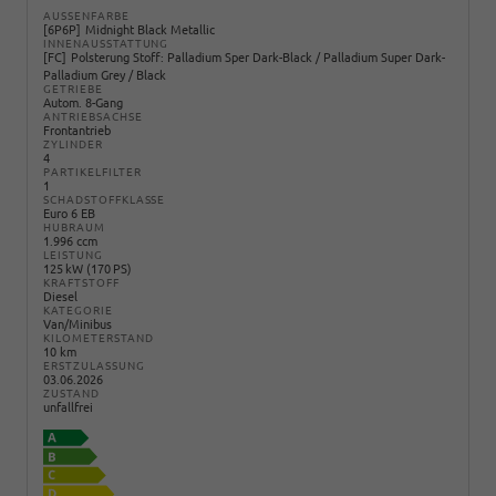
AUSSENFARBE
6P6P
Midnight Black Metallic
INNENAUSSTATTUNG
FC
Polsterung Stoff: Palladium Sper Dark-Black / Palladium Super Dark-
Palladium Grey / Black
GETRIEBE
Autom. 8-Gang
ANTRIEBSACHSE
Frontantrieb
ZYLINDER
4
PARTIKELFILTER
1
SCHADSTOFFKLASSE
Euro 6 EB
HUBRAUM
1.996 ccm
LEISTUNG
125 kW (170 PS)
KRAFTSTOFF
Diesel
KATEGORIE
Van/Minibus
KILOMETERSTAND
10 km
ERSTZULASSUNG
03.06.2026
ZUSTAND
unfallfrei