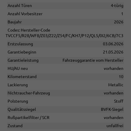
Anzahl Türen
4-türig
Anzahl Vorbesitzer
1
Baujahr
2026
Codes: Hersteller-Code
TVCCF5/R28/WF8/Z03/Z22/Z54/FC/KH7/P12/QL5/0I2/6CB/7C3
Erstzulassung
03.06.2026
Garantiebeginn
21.05.2026
Garantieleistung
Fahrzeuggarantie vom Hersteller
HU/AU neu
vorhanden
Kilometerstand
10
Lackierung
Metallic
Nichtraucher-Fahrzeug
vorhanden
Polsterung
Stoff
Qualitätssiegel
BVFK-Siegel
Rußpartikelfilter / SCR
vorhanden
Zustand
unfallfrei