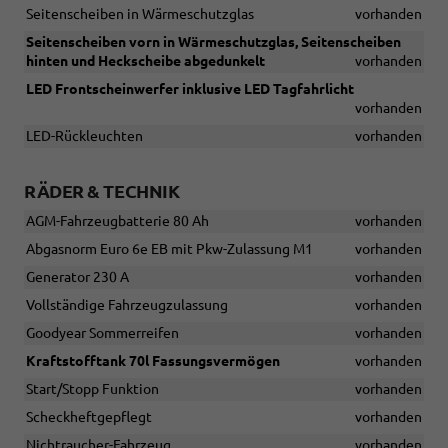
Seitenscheiben in Wärmeschutzglas
vorhanden
Seitenscheiben vorn in Wärmeschutzglas, Seitenscheiben
hinten und Heckscheibe abgedunkelt
vorhanden
LED Frontscheinwerfer inklusive LED Tagfahrlicht
vorhanden
LED-Rückleuchten
vorhanden
RÄDER & TECHNIK
AGM-Fahrzeugbatterie 80 Ah
vorhanden
Abgasnorm Euro 6e EB mit Pkw-Zulassung M1
vorhanden
Generator 230 A
vorhanden
Vollständige Fahrzeugzulassung
vorhanden
Goodyear Sommerreifen
vorhanden
Kraftstofftank 70l Fassungsvermögen
vorhanden
Start/Stopp Funktion
vorhanden
Scheckheftgepflegt
vorhanden
Nichtraucher-Fahrzeug
vorhanden