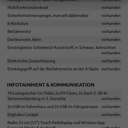
Multifunktionslenkrad
vorhanden
Sicherheitsinnenspiegel, manuell abblendbar
vorhanden
6 Rücksitze
vorhanden
Beifahrersitz
vorhanden
Dachkonsole, klein
vorhanden
Einstiegleiste Schiebetür Kunststoff, in Schwarz, beleuchtet
vorhanden
Elektrische Zusatzheizung
vorhanden
Einstiegsgriff auf der Beifahrerseite an der A-Säule
vorhanden
INFOTAINMENT & KOMMUNIKATION
10 Lautsprecher 2x I-Tafel, 2x FH-Türen, 2x Dach 2. SR 4x
Seitenverkleidung in 3. Sitzreihe
vorhanden
2x USB im Fahrerhaus und 2x USB im Fahrgastraum
vorhanden
Digitales Cockpit
vorhanden
Radio 33 cm (13") Touch-Farbdisplay und Wireless App-
Connect (Apple & Android)
vorhanden