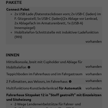
PAKETE
Connect Paket
2x USB-Lade-/Datensteckdosen vorn; 2x USB-C (laden) im
F.-Sitzgesstell; 5x USB-C (laden)(2x Ablage vor Lenkrad,
2x Ablagefach im Armaturenbrett, 1x (USB-A)
Innenspiegel)
Mobiltelefon-Schnittstelle mit induktiver Ladefunktion
(9IN)
vorhanden
INNEN
Mittelkonsole, breit mit Cupholder und Ablage für
(nur
vorhanden
Mobiltelefon
in
Teppichboden im Fahrerhaus und im Fahrgastraum
vorhanden
Verbindung
mit
(nur
vorhanden
2 Fußmatten, aus Velours, im Fahrerhaus
[IA1]
in
Multifunktions-Kunstlederlenkrad
für Automatik
vorhanden
Fixierpunkt
Verbindung
nach
mit
Fahrerhaus Sitzpaket 12 in "Stoff gestreift" mit Einzelsitzen
AMPS-
[3MA]
und Sitzheizung
Standard
Teppichboden
2-Wege Lendenwirbelstütze für Fahrer- und
an