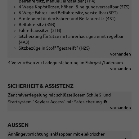
im
Beifahrersitz, manuell einstellbar (7P4)
der
Fahrerhaus
4-Wege Kopfstützen, höhen- & neigungsverstellbar (5ZS)
Mittelkonsole)
und
6-Wege Fahrer- und Beifahrersitz, verstellbar (3PT)
im
Armlehnen für den Fahrer- und Beifahrersitz (4S1)
Fahrgastraum)
Beifahrersitz (3SB)
Fahrerhaussitze (3TB)
Sitzheizung für Sitze im Fahrerhaus getrennt regelbar
(4A3)
Sitzbezüge in Stoff "gestreift" (N2S)
vorhanden
4 Verzurrösen zur Ladegutsicherung im Fahrgast/Laderaum
vorhanden
SICHERHEIT & ASSISTENZ
Zentralverriegelung mit schlüssellosem Schließ- und
(nur
Startsystem "Keyless Access" mit Safesicherung
in
vorhanden
Verbindung
mit
AUSSEN
[7AL]
Diebstahl-
Anhängevorrichtung, anklappbar, mit elektrischer
Alarmanlage