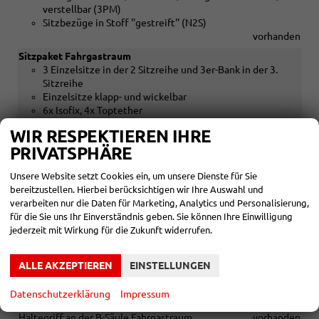
verstellbar (3PM)
Sitzbezüge in Stoff ''gestreift'' (N2S)
vorhanden
Sitzpaket Fahrgastraum
3 Einzelsitze in der 2 Sitzreihe und 3er-Bank in der 3.
Sitzreihe
Einzelsitze klapp- und wickelbar
6x Isofix, 4x Toptether
vorhanden
WIR RESPEKTIEREN IHRE
Sitzbezüge Stoff gestreift in Palladium Super Dark-Black /
PRIVATSPHÄRE
Palladium Super Dark-Palladium Grey / Black
vorhanden
Unsere Website setzt Cookies ein, um unsere Dienste für Sie
El. Fensterheber
vorhanden
bereitzustellen. Hierbei berücksichtigen wir Ihre Auswahl und
Seitenfenster im Lade-/Fahrgastraum hinten links
vorhanden
verarbeiten nur die Daten für Marketing, Analytics und Personalisierung,
Seitenfenster im Lade-/Fahrgastraum hinten rechts
für die Sie uns Ihr Einverständnis geben. Sie können Ihre Einwilligung
vorhanden
jederzeit mit Wirkung für die Zukunft widerrufen.
2 Verzurrösen zur Ladegutsicherung im Koffer-/Laderaum
vorhanden
ALLE AKZEPTIEREN
EINSTELLUNGEN
2-Wege Kopfstützen, höhenverstellbar
vorhanden
Datenschutzerklärung
Impressum
Haltegriffe am Dachrahmen auf der Fahrer- und Beifahrerseite,
Haltegriff an der B-Säule Fahrgastraum
vorhanden