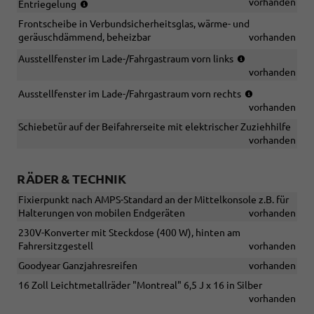
(nicht
vorhanden
Entriegelung
mit
in
Innenraumüber
Frontscheibe in Verbundsicherheitsglas, wärme- und
Verbindung
Back-
geräuschdämmend, beheizbar
vorhanden
mit
up-
81
(nur
Ausstellfenster im Lade-/Fahrgastraum vorn links
Horn
kW
in
vorhanden
und
6-
Verbindung
Abschleppschut
(nur
Ausstellfenster im Lade-/Fahrgastraum vorn rechts
Gang
mit
in
vorhanden
Schaltung)
[4EU]
Verbindung
Ausstellfender
Schiebetür auf der Beifahrerseite mit elektrischer Zuziehhilfe
mit
im
vorhanden
[4DU]
Lade-
Ausstellfend
Fahrgastraum
im
vorn
RÄDER & TECHNIK
Lade-
rechts)
Fahrgastrau
Fixierpunkt nach AMPS-Standard an der Mittelkonsole z.B. für
vorn
Halterungen von mobilen Endgeräten
vorhanden
links)
230V-Konverter mit Steckdose (400 W), hinten am
Fahrersitzgestell
vorhanden
Goodyear Ganzjahresreifen
vorhanden
16 Zoll Leichtmetallräder "Montreal" 6,5 J x 16 in Silber
vorhanden