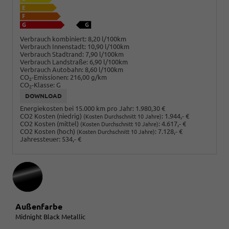
Verbrauch kombiniert:
8,20 l/100km
Verbrauch Innenstadt:
10,90 l/100km
Verbrauch Stadtrand:
7,90 l/100km
Verbrauch Landstraße:
6,90 l/100km
Verbrauch Autobahn:
8,60 l/100km
CO
-Emissionen:
216,00 g/km
2
CO
-Klasse:
G
2
DOWNLOAD
Energiekosten bei 15.000 km pro Jahr:
1.980,30 €
CO2 Kosten (niedrig)
:
1.944,- €
(Kosten Durchschnitt 10 Jahre)
CO2 Kosten (mittel)
:
4.617,- €
(Kosten Durchschnitt 10 Jahre)
CO2 Kosten (hoch)
:
7.128,- €
(Kosten Durchschnitt 10 Jahre)
Jahressteuer:
534,- €
Außenfarbe
Midnight Black Metallic