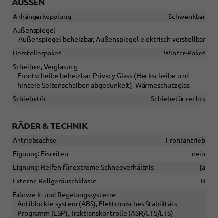
AUSSEN
Anhängerkupplung
Schwenkbar
Außenspiegel
Außenspiegel beheizbar, Außenspiegel elektrisch verstellbar
Herstellerpaket
Winter-Paket
Scheiben, Verglasung
Frontscheibe beheizbar, Privacy Glass (Heckscheibe und
hintere Seitenscheiben abgedunkelt), Wärmeschutzglas
Schiebetür
Schiebetür rechts
RÄDER & TECHNIK
Antriebsachse
Frontantrieb
Eignung: Eisreifen
nein
Eignung: Reifen für extreme Schneeverhältnis
ja
Externe Rollgeräuschklasse
B
Fahrwerk- und Regelungssysteme
Antiblockiersystem (ABS), Elektronisches Stabilitäts-
Programm (ESP), Traktionskontrolle (ASR/CTS/ETS)