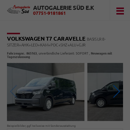
AUTOGALERIE SÜD E.K
07751-9181861
VOLKSWAGEN T7 CARAVELLE
BASIS LR 8-
SITZER+AHK+LED+KAM+PDC+SHZ+ALU+GJR
Fahrzeugnr.
:
865163
, unverbindliche Lieferzeit: SOFORT ,
Neuwagen mit
Tageszulassung
Beispielbilder, ggf. teilweise mit Sonderausstattung