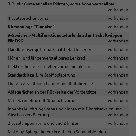
3-Punkt-Gurte auf allen Plätzen, vorne höhenverstellbar
vorhanden
4 Lautsprecher vorne
vorhanden
Klimaanlage "Climatic"
vorhanden
3-Speichen-Multifunktionslederlenkrad mit Schaltwippen
für DSG
vorhanden
Handbremsengriff und Schalthebel in Leder
vorhanden
Höhen- und längenverstellbares Lenkrad
vorhanden
Elektrische Fensterheber vorne und hinten
vorhanden
Standardsitze, Life-Stoffpolsterung
vorhanden
Höhenverstellbarer Fahrer- und Beifahrersitz
vorhanden
Ablagefächer an der Rückseite der Vordersitze
vorhanden
Mittelarmlehne mit Staufach vorne
vorhanden
Innenbeleuchtung vorne und hinten mit Dimmfunktion und
Abschaltverzögerung
vorhanden
2 Leselampen vorne und und 2 hinten
vorhanden
Make-up-Spiegel beleuchtet in den Sonnenblenden