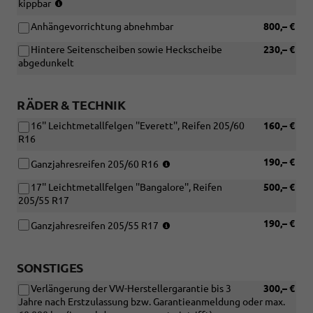
(Die
kippbar
Dachreling
Anhängevorrichtung abnehmbar
800,– €
entfällt
bei
Hintere Seitenscheiben sowie Heckscheibe
230,– €
der
abgedunkelt
Wahl
des
Panoramadachs)
RÄDER & TECHNIK
16'' Leichtmetallfelgen ''Everett'', Reifen 205/60
160,– €
R16
(Nur
190,– €
Ganzjahresreifen 205/60 R16
in
17'' Leichtmetallfelgen ''Bangalore'', Reifen
500,– €
Verbindung
205/55 R17
mit
der
(Nur
190,– €
Ganzjahresreifen 205/55 R17
Standardfelge
in
''Belmopan'')
Verbindung
mit:
SONSTIGES
[PJJ]
Verlängerung der VW-Herstellergarantie bis 3
300,– €
17''
Jahre nach Erstzulassung bzw. Garantieanmeldung oder max.
Leichtmetallfelgen