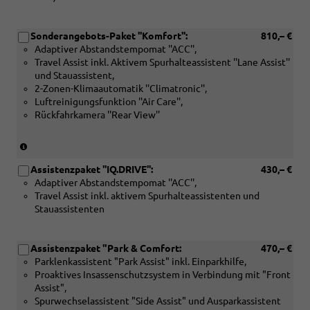
Sonderangebots-Paket ''Komfort'':
810,– €
Adaptiver Abstandstempomat ''ACC'',
Travel Assist inkl. Aktivem Spurhalteassistent ''Lane Assist''
und Stauassistent,
2-Zonen-Klimaautomatik ''Climatronic'',
Luftreinigungsfunktion ''Air Care'',
Rückfahrkamera ''Rear View''
(Nur
in
Assistenzpaket ''IQ.DRIVE'':
430,– €
Verbindung
Adaptiver Abstandstempomat ''ACC'',
mit:
Travel Assist inkl. aktivem Spurhalteassistenten und
[ZBP]
Stauassistenten
Radio
Ready
2
Assistenzpaket "Park & Comfort:
470,– €
Discover
Parklenkassistent "Park Assist" inkl. Einparkhilfe,
oder
Proaktives Insassenschutzsystem in Verbindung mit "Front
[ZBF]
Assist",
(Nur
Spurwechselassistent "Side Assist" und Ausparkassistent
in