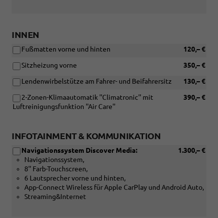
Verbindung
mit:
[ZBP]
Radio
INNEN
Ready
Fußmatten vorne und hinten
120,– €
2
Discover
Sitzheizung vorne
350,– €
oder
oder
Lendenwirbelstütze am Fahrer- und Beifahrersitz
130,– €
[ZCC]
Navigationssystem
2-Zonen-Klimaautomatik ''Climatronic'' mit
390,– €
Discover
Luftreinigungsfunktion ''Air Care''
Pro)
INFOTAINMENT & KOMMUNIKATION
Navigationssystem Discover Media:
1.300,– €
Navigationssystem,
8'' Farb-Touchscreen,
6 Lautsprecher vorne und hinten,
App-Connect Wireless für Apple CarPlay und Android Auto,
Streaming&Internet