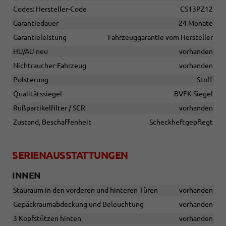
Codes: Hersteller-Code
CS13PZ12
Garantiedauer
24 Monate
Garantieleistung
Fahrzeuggarantie vom Hersteller
HU/AU neu
vorhanden
Nichtraucher-Fahrzeug
vorhanden
Polsterung
Stoff
Qualitätssiegel
BVFK-Siegel
Rußpartikelfilter / SCR
vorhanden
Zustand, Beschaffenheit
Scheckheftgepflegt
SERIENAUSSTATTUNGEN
INNEN
Stauraum in den vorderen und hinteren Türen
vorhanden
Gepäckraumabdeckung und Beleuchtung
vorhanden
3 Kopfstützen hinten
vorhanden