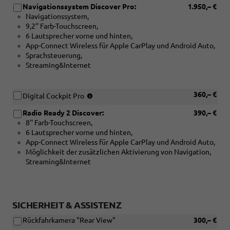
Navigationssystem Discover Pro:
1.950,– €
Navigationssystem,
9,2'' Farb-Touchscreen,
6 Lautsprecher vorne und hinten,
App-Connect Wireless für Apple CarPlay und Android Auto,
Sprachsteuerung,
Streaming&Internet
(Nur
360,– €
Digital Cockpit Pro
in
Radio Ready 2 Discover:
390,– €
Verbindung
8'' Farb-Touchscreen,
mit:
6 Lautsprecher vorne und hinten,
[ZBP]
App-Connect Wireless für Apple CarPlay und Android Auto,
Radio
Möglichkeit der zusätzlichen Aktivierung von Navigation,
Ready
Streaming&Internet
2
Discover
oder
[ZBF]
Navigationssystem
SICHERHEIT & ASSISTENZ
Discover
Rückfahrkamera "Rear View"
300,– €
Media