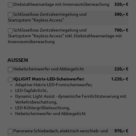
oder
Diebstahlwarnanlage mit Innenraumüberwachung
320,– €
[ZCC]
Navigationssystem
Schlüssellose Zentralverriegelung und
390,– €
Discover
Startsystem "Keyless Access"
Pro)
Schlüssellose Zentralverriegelung und
700,– €
Startsystem "Keyless Access" inkl. Diebstahlwarnanlage mit
Innenraumüberwachung
AUSSEN
Nebelscheinwerfer und Abbiegelicht
220,– €
IQ.LIGHT Matrix-LED-Scheinwerfer:
1.220,– €
Adaptive Matrix-LED-Frontscheinwerfer,
LED-Tagfahrlicht,
Dynamic Light Assist - dynamische Fernlichtsteuerung mit
Verkehrsbeschattung,
LED-Kühlergrillbeleuchtung,
Nebelscheinwerfer und Abbiegelicht
Panorama-Schiebedach, elektrisch verschieb- und
970,– €