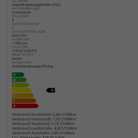
GETRIEBE
Doppelkupplungsgetriebe (DSG)
ANTRIEBSACHSE
Frontantrieb
ZYLINDER
4
PARTIKELFILTER
1
SCHADSTOFFKLASSE
Euro 6 EA
HUBRAUM
1.498 ccm
LEISTUNG
110 kW (150 PS)
KRAFTSTOFF
Benzin
KATEGORIE
SUV/Geländewagen/Pickup
Verbrauch kombiniert:
5,80 l/100km
Verbrauch Innenstadt:
7,50 l/100km
Verbrauch Stadtrand:
5,70 l/100km
Verbrauch Landstraße:
4,90 l/100km
Verbrauch Autobahn:
5,90 l/100km
CO
-Emissionen:
128,00 g/km