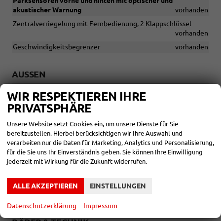
Parksensoren vorne und hinten mit optischer und
akustischer Warnung
vorhanden
Zentralverriegelung mit Fernbedienung, 2 Klappschlüssel
vorhanden
Geschwindigkeitsbegrenzer
vorhanden
AUSSEN
LED-Scheinwerfer
vorhanden
WIR RESPEKTIEREN IHRE
LED-Tagfahrlicht
vorhanden
PRIVATSPHÄRE
LED-Rückleuchten
vorhanden
Unsere Website setzt Cookies ein, um unsere Dienste für Sie
Umgebungsbeleuchtung mit Welcome light
vorhanden
bereitzustellen. Hierbei berücksichtigen wir Ihre Auswahl und
verarbeiten nur die Daten für Marketing, Analytics und Personalisierung,
Coming Home/Leaving Home Funktion
vorhanden
für die Sie uns Ihr Einverständnis geben. Sie können Ihre Einwilligung
Wärmeschutzverglasung
vorhanden
jederzeit mit Wirkung für die Zukunft widerrufen.
Dachreling in schwarz
vorhanden
Außenspiegel elektrisch einstell-, anklapp-, beheizbar
ALLE AKZEPTIEREN
EINSTELLUNGEN
vorhanden
Datenschutzerklärung
Impressum