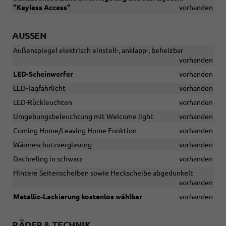
"Keyless Access"
vorhanden
AUSSEN
Außenspiegel elektrisch einstell-, anklapp-, beheizbar
vorhanden
LED-Scheinwerfer
vorhanden
LED-Tagfahrlicht
vorhanden
LED-Rückleuchten
vorhanden
Umgebungsbeleuchtung mit Welcome light
vorhanden
Coming Home/Leaving Home Funktion
vorhanden
Wärmeschutzverglasung
vorhanden
Dachreling in schwarz
vorhanden
Hintere Seitenscheiben sowie Heckscheibe abgedunkelt
vorhanden
Metallic-Lackierung kostenlos wählbar
vorhanden
RÄDER & TECHNIK