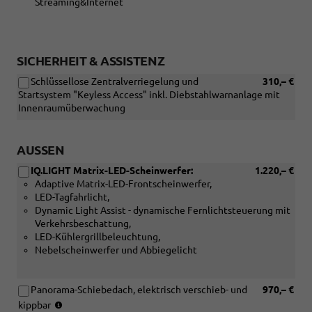
Streaming&Internet
2
Discover
oder
[ZBF]
Navigationssystem
SICHERHEIT & ASSISTENZ
Discover
Schlüssellose Zentralverriegelung und
310,– €
Media
Startsystem "Keyless Access" inkl. Diebstahlwarnanlage mit
oder
Innenraumüberwachung
[ZCC]
Navigationssystem
Discover
AUSSEN
Pro)
IQ.LIGHT Matrix-LED-Scheinwerfer:
1.220,– €
Adaptive Matrix-LED-Frontscheinwerfer,
LED-Tagfahrlicht,
Dynamic Light Assist - dynamische Fernlichtsteuerung mit
Verkehrsbeschattung,
LED-Kühlergrillbeleuchtung,
Nebelscheinwerfer und Abbiegelicht
Panorama-Schiebedach, elektrisch verschieb- und
970,– €
(Die
kippbar