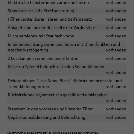
Elektrische Fensterheber vorne und hinten
vorhanden
Standardsitze, Life-Stoffpolsterung
vorhanden
Höhenverstellbarer Fahrer- und Beifahrersitz
vorhanden
Ablagefächer an der Rückseite der Vordersitze
vorhanden
Mittelarmlehne mit Staufach vorne
vorhanden
Innenbeleuchtung vorne und hinten mit Dimmfunktion und
Abschaltverzögerung
vorhanden
2 Leselampen vorne und und 2 hinten
vorhanden
Make-up-Spiegel beleuchtet in den Sonnenblenden
vorhanden
Dekoreinlagen "Lava Stone Black" für Instrumententafel und
Türverkleidungen vorn
vorhanden
Rücksitzlehne asymmetrisch geteilt und umklappbar
vorhanden
Stauraum in den vorderen und hinteren Türen
vorhanden
Gepäckraumabdeckung und Beleuchtung
vorhanden
INFOTAINMENT & KOMMUNIKATION