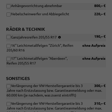
Dachreling
Anhängevorrichtung abnehmbar
800,– €
entfällt
bei
Nebelscheinwerfer und Abbiegelicht
220,– €
der
Wahl
des
RÄDER & TECHNIK
Panoramadachs)
(Nur
190,– €
Ganzjahresreifen 205/55 R17
in
16'' Leichtmetallfelgen ''Zürich'', Reifen
ohne Aufpreis
Verbindung
205/60 R16
mit
der
17'' Leichtmetallfelgen ''Aberdeen'',
ohne Aufpreis
Standard-
Reifen 205/55 R17
Felge
[PJJ]
17''
SONSTIGES
Leichtmetallfelgen
''Bangalore''
Verlängerung der VW-Herstellergarantie bis 3
300,– €
oder
Jahre nach Erstzulassung bzw. Garantieanmeldung oder max.
[P04]
60.000 km (je nachdem, was zuerst eintrifft)
17''
Leichtmetallfelgen
Verlängerung der VW-Herstellergarantie bis 3
310,– €
''Aberdeen'')
Jahre nach Erstzulassung bzw. Garantieanmeldung oder max.