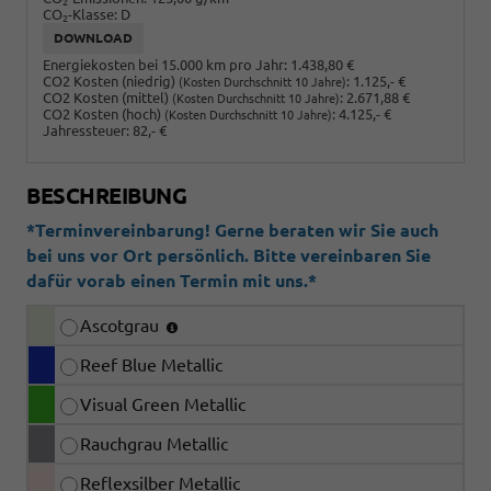
2
CO
-Klasse:
D
2
DOWNLOAD
Energiekosten bei 15.000 km pro Jahr:
1.438,80 €
CO2 Kosten (niedrig)
:
1.125,- €
(Kosten Durchschnitt 10 Jahre)
CO2 Kosten (mittel)
:
2.671,88 €
(Kosten Durchschnitt 10 Jahre)
CO2 Kosten (hoch)
:
4.125,- €
(Kosten Durchschnitt 10 Jahre)
Jahressteuer:
82,- €
BESCHREIBUNG
*Terminvereinbarung! Gerne beraten wir Sie auch
bei uns vor Ort persönlich. Bitte vereinbaren Sie
dafür vorab einen Termin mit uns.*
Ascotgrau
Reef Blue Metallic
Visual Green Metallic
Rauchgrau Metallic
Reflexsilber Metallic