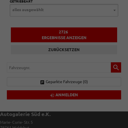
GETRIEBEART
alles ausgewählt
2726
ERGEBNISSE ANZEIGEN
ZURÜCKSETZEN
Fahrzeugnr.
Geparkte Fahrzeuge (
0
)
ANMELDEN
Autogalerie Süd e.K.
Marie- Curie- Str. 5
79761
Waldshut