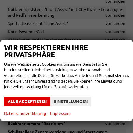
vorhanden
Notbremsassistent ''Front Assist'' mit City Brake - Fußgänger-
und Radfahrererkennung
vorhanden
Spurhalteassistent ''Lane Assist''
vorhanden
Notrufsystem eCall
vorhanden
Ablenkungs- und Müdigkeitserkennung
vorhanden
WIR RESPEKTIEREN IHRE
Sicherheitsoptimierte Kopfstützen vorn
vorhanden
PRIVATSPHÄRE
ISOFIX-Halteösen für Kindersitze auf den äußeren Rücksitzen
sowie auf dem Beifahrersitz
vorhanden
Unsere Website setzt Cookies ein, um unsere Dienste für Sie
bereitzustellen. Hierbei berücksichtigen wir Ihre Auswahl und
Berganfahrassistent
vorhanden
verarbeiten nur die Daten für Marketing, Analytics und Personalisierung,
Verkehrszeichenerkennung
vorhanden
für die Sie uns Ihr Einverständnis geben. Sie können Ihre Einwilligung
jederzeit mit Wirkung für die Zukunft widerrufen.
Parksensoren vorne und hinten mit optischer und
akustischer Warnung
vorhanden
Zentralverriegelung mit Fernbedienung, 2 Klappschlüssel
ALLE AKZEPTIEREN
EINSTELLUNGEN
vorhanden
Datenschutzerklärung
Impressum
Geschwindigkeitsbegrenzer
vorhanden
Rückfahrkamera "Rear View"
vorhanden
Schlüssellose Zentralverriegelung und Startsystem