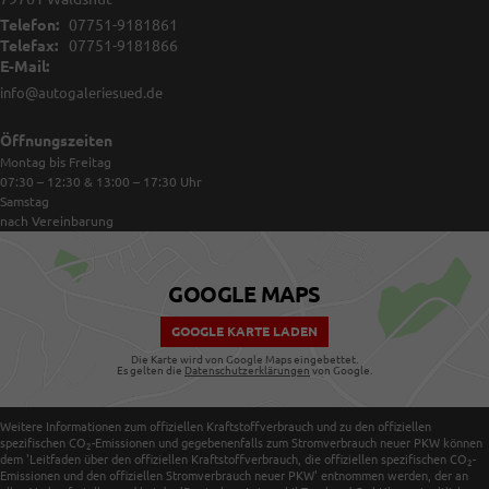
Telefon:
07751-9181861
Telefax:
07751-9181866
E-Mail:
info@autogaleriesued.de
Öffnungszeiten
Montag bis Freitag
07:30 – 12:30 & 13:00 – 17:30
Uhr
Samstag
nach Vereinbarung
GOOGLE MAPS
GOOGLE KARTE LADEN
Die Karte wird von Google Maps eingebettet.
Es gelten die
Datenschutzerklärungen
von Google.
Weitere Informationen zum offiziellen Kraftstoffverbrauch und zu den offiziellen
spezifischen CO
-Emissionen und gegebenenfalls zum Stromverbrauch neuer PKW können
2
dem 'Leitfaden über den offiziellen Kraftstoffverbrauch, die offiziellen spezifischen CO
-
2
Emissionen und den offiziellen Stromverbrauch neuer PKW' entnommen werden, der an