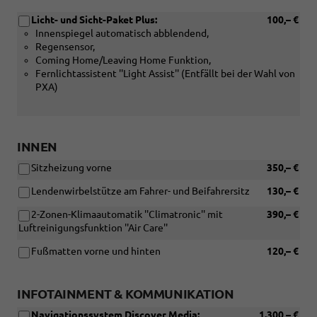
Licht- und Sicht-Paket Plus:
100,– €
Innenspiegel automatisch abblendend,
Regensensor,
Coming Home/Leaving Home Funktion,
Fernlichtassistent ''Light Assist'' (Entfällt bei der Wahl von
PXA)
INNEN
Sitzheizung vorne
350,– €
Lendenwirbelstütze am Fahrer- und Beifahrersitz
130,– €
2-Zonen-Klimaautomatik ''Climatronic'' mit
390,– €
Luftreinigungsfunktion ''Air Care''
Fußmatten vorne und hinten
120,– €
INFOTAINMENT & KOMMUNIKATION
Navigationssystem Discover Media:
1.300,– €