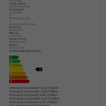
GETRIEBE
Schalt. 6-Gang
ANTRIEBSACHSE
Frontantrieb
ZYLINDER
3
PARTIKELFILTER
1
SCHADSTOFFKLASSE
Euro 6 EA
HUBRAUM
999 ccm
LEISTUNG
85 kW (116 PS)
KRAFTSTOFF
Benzin
KATEGORIE
SUV/Geländewagen/Pickup
Verbrauch kombiniert:
5,50 l/100km
Verbrauch Innenstadt:
7,00 l/100km
Verbrauch Stadtrand:
5,40 l/100km
Verbrauch Landstraße:
4,70 l/100km
Verbrauch Autobahn:
5,70 l/100km
CO
-Emissionen:
125,00 g/km