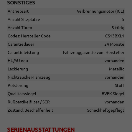
SONSTIGES
Antriebsart
Verbrennungsmotor (ICE)
Anzahl Sitzplätze
5
Anzahl Türen
5-türig
Codes: Hersteller-Code
CS13BXL1
Garantiedauer
24 Monate
Garantieleistung
Fahrzeuggarantie vom Hersteller
HU/AU neu
vorhanden
Lackierung
Metallic
Nichtraucher-Fahrzeug
vorhanden
Polsterung
Stoff
Qualitätssiegel
BVFK-Siegel
Rußpartikelfilter / SCR
vorhanden
Zustand, Beschaffenheit
Scheckheftgepflegt
SERIENAUSSTATTUNGEN