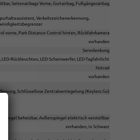
altbar, Seitenairbags Vorne, Gurtairbag, Fußgängerairbag
Spurhalteassistent, Verkehrzeichenerkennung,
windigkeitsbegrenzer
ol vorne, Park Distance Control hinten, Rückfahrkamera
vorhanden
Servolenkung
, LED-Rückleuchten, LED-Scheinwerfer, LED-Tagfahrlicht
Notrad
vorhanden
ienung, Schlüssellose Zentralverriegelung (Keyless Go)
nspiegel beheizbar, Außenspiegel elektrisch verstellbar
vorhanden, in Schwarz