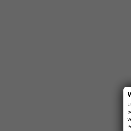
U
b
v
P