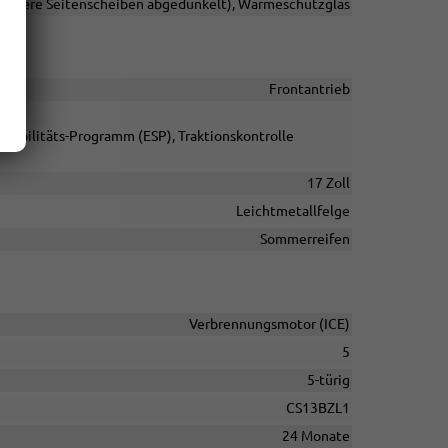
 hintere Seitenscheiben abgedunkelt), Wärmeschutzglas
Frontantrieb
Stabilitäts-Programm (ESP), Traktionskontrolle
17 Zoll
Leichtmetallfelge
Sommerreifen
Verbrennungsmotor (ICE)
5
5-türig
CS13BZL1
24 Monate