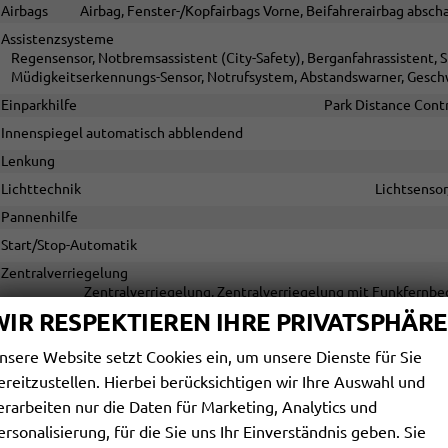
Airbags
Airbag, Fenster-/Kopfairbags Vorne, Beifahrerairbag absch
Assistenzsysteme
Regensensor, Notbremsassistent (City-Safety), Berganfahrassistent, 
Müdigkeitserkennungs-Sensor, Notrufsystem, Abstandswarner, Gesch
Einparkhilfe
Park Distance Contr
Innenspiegel automatisch abblendend
Lenkung
Lichttechnik
Lichtsensor
Pannenhilfe
Start/Stop-Automatik
Zentralverriegelung
Zentralverriegelung, Zentralverriegelung mit Funkfernbed
WIR RESPEKTIEREN IHRE PRIVATSPHÄRE
AUSSEN
nsere Website setzt Cookies ein, um unsere Dienste für Sie
Außenspiegel
Außenspiegel elektrisch anklappbar, Auße
ereitzustellen. Hierbei berücksichtigen wir Ihre Auswahl und
Dachreling
erarbeiten nur die Daten für Marketing, Analytics und
ersonalisierung, für die Sie uns Ihr Einverständnis geben. Sie
Scheiben, Verglasung