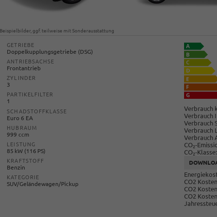
Beispielbilder, ggf. teilweise mit Sonderausstattung
GETRIEBE
Doppelkupplungsgetriebe (DSG)
ANTRIEBSACHSE
Frontantrieb
ZYLINDER
3
PARTIKELFILTER
1
Verbrauch k
SCHADSTOFFKLASSE
Verbrauch I
Euro 6 EA
Verbrauch 
HUBRAUM
Verbrauch 
999 ccm
Verbrauch 
CO
-Emissi
LEISTUNG
2
85 kW (116 PS)
CO
-Klasse:
2
KRAFTSTOFF
DOWNLO
Benzin
Energiekost
KATEGORIE
CO2 Kosten 
SUV/Geländewagen/Pickup
CO2 Kosten
CO2 Kosten
Jahressteue