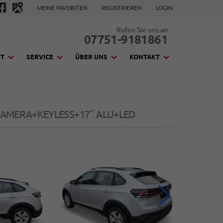
MEINE FAVORITEN
REGISTRIEREN
LOGIN
Rufen Sie uns an
07751-9181861
KT
SERVICE
ÜBER UNS
KONTAKT
 KAMERA+KEYLESS+17'' ALU+LED