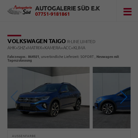
AUTOGALERIE SÜD E.K
07751-9181861
VOLKSWAGEN TAIGO
R-LINE LIMITED
AHK+SHZ+MATRIX+KAMERA+ACC+KLIMA
Fahrzeugnr.
:
864921
, unverbindliche Lieferzeit: SOFORT ,
Neuwagen mit
Tageszulassung
AUSSENFARBE