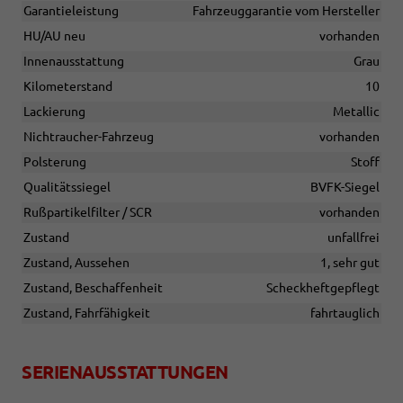
Garantieleistung
Fahrzeuggarantie vom Hersteller
HU/AU neu
vorhanden
Innenausstattung
Grau
Kilometerstand
10
Lackierung
Metallic
Nichtraucher-Fahrzeug
vorhanden
Polsterung
Stoff
Qualitätssiegel
BVFK-Siegel
Rußpartikelfilter / SCR
vorhanden
Zustand
unfallfrei
Zustand, Aussehen
1, sehr gut
Zustand, Beschaffenheit
Scheckheftgepflegt
Zustand, Fahrfähigkeit
fahrtauglich
SERIENAUSSTATTUNGEN