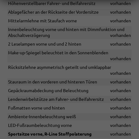
Höhenverstellbarer Fahrer- und Beifahrersitz
vorhanden
Ablagefächer an der Rückseite der Vordersitze
vorhanden
Mittelarmlehne mit Staufach vorne
vorhanden
Innenbeleuchtung vorne und hinten mit Dimmfunktion und
Abschaltverzögerung
vorhanden
2 Leselampen vorne und und 2 hinten
vorhanden
Make-up-Spiegel beleuchtet in den Sonnenblenden
vorhanden
Rücksitzlehne asymmetrisch geteilt und umklappbar
vorhanden
Stauraum in den vorderen und hinteren Türen
vorhanden
Gepäckraumabdeckung und Beleuchtung
vorhanden
Lendenwirbelstütze am Fahrer- und Beifahrersitz
vorhanden
Fußmatten vorne und hinten
vorhanden
Ambiente-Innenbeleuchtung weiß
vorhanden
LED-Fußraumbeleuchtung vorne
vorhanden
Sportsitze vorne, R-Line Stoffpolsterung
vorhanden