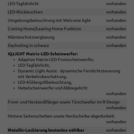
LED-Tagfahrlicht
vorhanden
LED-Rückleuchten
vorhanden
Umgebungsbeleuchtung mit Welcome light
vorhanden
Coming Home/Leaving Home Funktion
vorhanden
Wärmeschutzverglasung
vorhanden
Dachreling in schwarz
vorhanden
IQ.LIGHT Matrix-LED-Scheinwerfer:
Adaptive Matrix-LED-Frontscheinwerfer,
LED-Tagfahrlicht,
Dynamic Light Assist - dynamische Fernlichtsteuerung
mit Verkehrsbeschattung,
LED-Kühlergrillbeleuchtung,
Nebelscheinwerfer und Abbiegelicht
vorhanden
Front- und Heckstoßfänger sowie Türschweller im R-Design
vorhanden
Hintere Seitenscheiben sowie Heckscheibe abgedunkelt
vorhanden
Metallic-Lackierung kostenlos wählbar
vorhanden