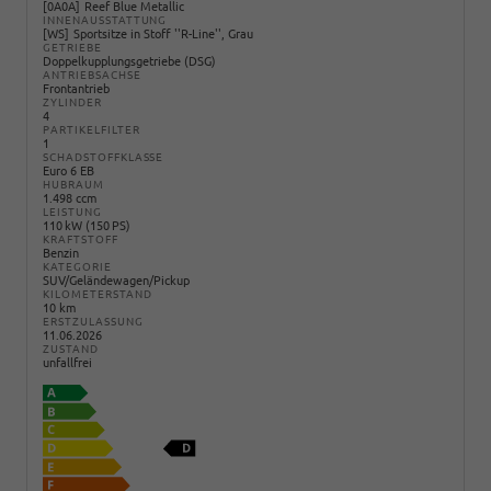
0A0A
Reef Blue Metallic
INNENAUSSTATTUNG
WS
Sportsitze in Stoff ''R-Line'', Grau
GETRIEBE
Doppelkupplungsgetriebe (DSG)
ANTRIEBSACHSE
Frontantrieb
ZYLINDER
4
PARTIKELFILTER
1
SCHADSTOFFKLASSE
Euro 6 EB
HUBRAUM
1.498 ccm
LEISTUNG
110 kW (150 PS)
KRAFTSTOFF
Benzin
KATEGORIE
SUV/Geländewagen/Pickup
KILOMETERSTAND
10 km
ERSTZULASSUNG
11.06.2026
ZUSTAND
unfallfrei