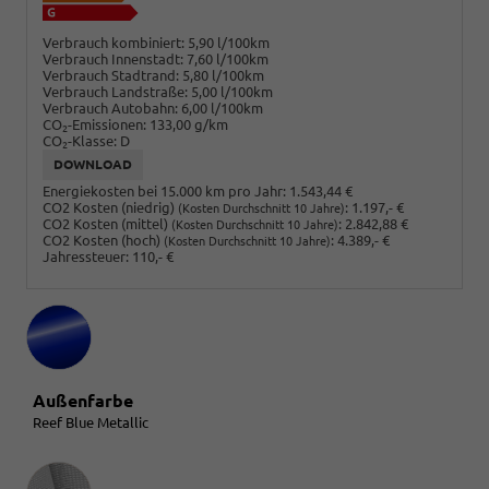
Verbrauch kombiniert:
5,90 l/100km
Verbrauch Innenstadt:
7,60 l/100km
Verbrauch Stadtrand:
5,80 l/100km
Verbrauch Landstraße:
5,00 l/100km
Verbrauch Autobahn:
6,00 l/100km
CO
-Emissionen:
133,00 g/km
2
CO
-Klasse:
D
2
DOWNLOAD
Energiekosten bei 15.000 km pro Jahr:
1.543,44 €
CO2 Kosten (niedrig)
:
1.197,- €
(Kosten Durchschnitt 10 Jahre)
CO2 Kosten (mittel)
:
2.842,88 €
(Kosten Durchschnitt 10 Jahre)
CO2 Kosten (hoch)
:
4.389,- €
(Kosten Durchschnitt 10 Jahre)
Jahressteuer:
110,- €
Außenfarbe
Reef Blue Metallic
Innenausstattung