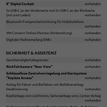
8" Digital Cockpit
vorhanden
2x USB-C an der Vorderseite und 2x USB-C an der Rückseite
(nur zum Laden)
vorhanden
Bluetooth-Freisprecheinrichtung für Mobiltelefone
vorhanden
VW Connect Online-Dienste (Vorbereitung)
vorhanden
Digitaler Radioempfang DAB+
vorhanden
SICHERHEIT & ASSISTENZ
Geschwindigkeitsbegrenzer
vorhanden
Rückfahrkamera "Rear View"
vorhanden
Schlüssellose Zentralverriegelung und Startsystem
"Keyless Access"
vorhanden
Airbag für Fahrer und Beifahrer, mit Beifahrerairbag-
Deaktivierung
vorhanden
Kopfairbags vorn und hinten, Seitenairbags vorn, Center-Airbag
vorhanden
Notbremsassistent ''Front Assist'' mit City Brake - Fußgänger-