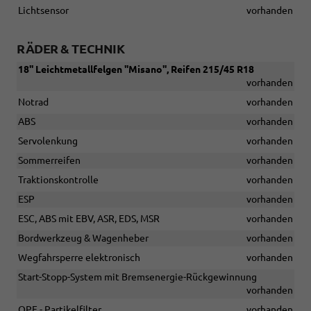
Lichtsensor
vorhanden
RÄDER & TECHNIK
18'' Leichtmetallfelgen ''Misano'', Reifen 215/45 R18
vorhanden
Notrad
vorhanden
ABS
vorhanden
Servolenkung
vorhanden
Sommerreifen
vorhanden
Traktionskontrolle
vorhanden
ESP
vorhanden
ESC, ABS mit EBV, ASR, EDS, MSR
vorhanden
Bordwerkzeug & Wagenheber
vorhanden
Wegfahrsperre elektronisch
vorhanden
Start-Stopp-System mit Bremsenergie-Rückgewinnung
vorhanden
OPF - Partikelfilter
vorhanden