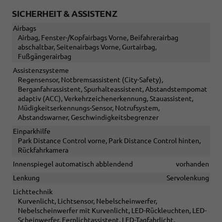
SICHERHEIT & ASSISTENZ
Airbags
Airbag, Fenster-/Kopfairbags Vorne, Beifahrerairbag
abschaltbar, Seitenairbags Vorne, Gurtairbag,
Fußgängerairbag
Assistenzsysteme
Regensensor, Notbremsassistent (City-Safety),
Berganfahrassistent, Spurhalteassistent, Abstandstempomat
adaptiv (ACC), Verkehrzeichenerkennung, Stauassistent,
Müdigkeitserkennungs-Sensor, Notrufsystem,
Abstandswarner, Geschwindigkeitsbegrenzer
Einparkhilfe
Park Distance Control vorne, Park Distance Control hinten,
Rückfahrkamera
Innenspiegel automatisch abblendend
vorhanden
Lenkung
Servolenkung
Lichttechnik
Kurvenlicht, Lichtsensor, Nebelscheinwerfer,
Nebelscheinwerfer mit Kurvenlicht, LED-Rückleuchten, LED-
Scheinwerfer, Fernlichtassistent, LED-Tagfahrlicht,