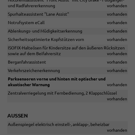
und Radfahrererkennung
vorhanden
Spurhalteassistent ''Lane Assist''
vorhanden
Notrufsystem eCall
vorhanden
Ablenkungs- und Müdigkeitserkennung
vorhanden
Sicherheitsoptimierte Kopfstützen vorn
vorhanden
ISOFIX-Halteösen für Kindersitze auf den äußeren Rücksitzen
sowie auf dem Beifahrersitz
vorhanden
Berganfahrassistent
vorhanden
Verkehrszeichenerkennung
vorhanden
Parksensoren vorne und hinten mit optischer und
akustischer Warnung
vorhanden
Zentralverriegelung mit Fernbedienung, 2 Klappschlüssel
vorhanden
AUSSEN
Außenspiegel elektrisch einstell-, anklapp-, beheizbar
vorhanden