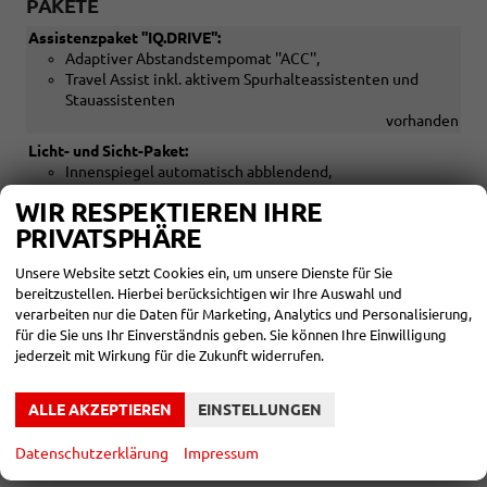
PAKETE
Assistenzpaket ''IQ.DRIVE'':
Adaptiver Abstandstempomat ''ACC'',
Travel Assist inkl. aktivem Spurhalteassistenten und
Stauassistenten
vorhanden
Licht- und Sicht-Paket:
Innenspiegel automatisch abblendend,
Regensensor,
WIR RESPEKTIEREN IHRE
Coming Home/Leaving Home Funktion
PRIVATSPHÄRE
vorhanden
Unsere Website setzt Cookies ein, um unsere Dienste für Sie
INNEN
bereitzustellen. Hierbei berücksichtigen wir Ihre Auswahl und
verarbeiten nur die Daten für Marketing, Analytics und Personalisierung,
Klimaanlage "Climatic"
vorhanden
für die Sie uns Ihr Einverständnis geben. Sie können Ihre Einwilligung
3-Speichen-Multifunktionslederlenkrad mit Schaltwippen
jederzeit mit Wirkung für die Zukunft widerrufen.
für DSG
vorhanden
Handbremsengriff und Schalthebel in Leder
vorhanden
ALLE AKZEPTIEREN
EINSTELLUNGEN
Höhen- und längenverstellbares Lenkrad
vorhanden
Datenschutzerklärung
Impressum
Elektrische Fensterheber vorne und hinten
vorhanden