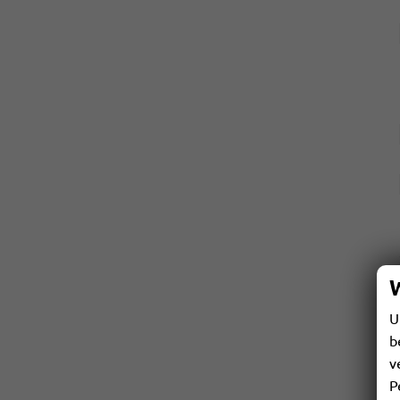
U
b
v
P