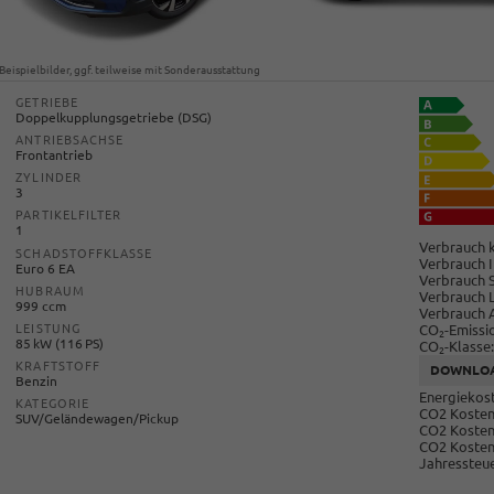
Beispielbilder, ggf. teilweise mit Sonderausstattung
GETRIEBE
Doppelkupplungsgetriebe (DSG)
ANTRIEBSACHSE
Frontantrieb
ZYLINDER
3
PARTIKELFILTER
1
Verbrauch k
SCHADSTOFFKLASSE
Verbrauch I
Euro 6 EA
Verbrauch 
HUBRAUM
Verbrauch 
999 ccm
Verbrauch 
CO
-Emissi
LEISTUNG
2
85 kW (116 PS)
CO
-Klasse:
2
KRAFTSTOFF
DOWNLO
Benzin
Energiekost
KATEGORIE
CO2 Kosten 
SUV/Geländewagen/Pickup
CO2 Kosten
CO2 Kosten
Jahressteue