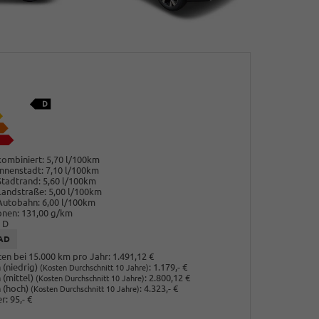
ombiniert:
5,70 l/100km
nnenstadt:
7,10 l/100km
Stadtrand:
5,60 l/100km
Landstraße:
5,00 l/100km
Autobahn:
6,00 l/100km
onen:
131,00 g/km
D
AD
en bei 15.000 km pro Jahr:
1.491,12 €
(niedrig)
:
1.179,- €
(Kosten Durchschnitt 10 Jahre)
 (mittel)
:
2.800,12 €
(Kosten Durchschnitt 10 Jahre)
 (hoch)
:
4.323,- €
(Kosten Durchschnitt 10 Jahre)
r:
95,- €