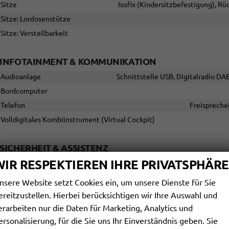
Sitze
Isofix (Kindersitzbefestigung), Rüc
Sitze: Lordosenstütze
Sitze: Verstellbarkeit
INFOTAINMENT & KOMMUNIKATION
Audioanlage
Schnittstelle USB, Digitalradio DA
Bordcomputer
Telefon
Freispreche
Volldigitales Kombiinstrument (Virtual Cockpit)
SICHERHEIT & ASSISTENZ
WIR RESPEKTIEREN IHRE PRIVATSPHÄRE
Airbags
Airbag, Fenster-/Kopfairbags Vorne, Beifahrerairbag absch
Assistenzsysteme
nsere Website setzt Cookies ein, um unsere Dienste für Sie
Regensensor, Notbremsassistent (City-Safety), Berganfahrassistent,
ereitzustellen. Hierbei berücksichtigen wir Ihre Auswahl und
Verkehrzeichenerkennung, Stauassistent, Müdigkeitserkennungs-Sens
Geschwindigkeitsbegrenzer
erarbeiten nur die Daten für Marketing, Analytics und
ersonalisierung, für die Sie uns Ihr Einverständnis geben. Sie
Einparkhilfe
Park Distance Contr