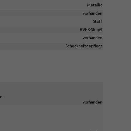
Metallic
vorhanden
Stoff
BVFK-Siegel
vorhanden
Scheckheftgepflegt
ten
vorhanden