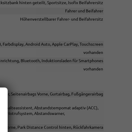
ksitzbank hinten geteilt, Sportsitze, Isofix Beifahrersitz
Fahrer und Beifahrer
Höhenverstellbarer Fahrer- und Beifahrersitz
B, Farbdisplay, Android Auto, Apple CarPlay, Touchscreen
vorhanden
inrichtung, Bluetooth, Induktionsladen für Smartphones
vorhanden
altbar, Seitenairbags Vorne, Gurtairbag, Fußgängerairbag
 Spurhalteassistent, Abstandstempomat adaptiv (ACC),
or, Notrufsystem, Abstandswarner,
ol vorne, Park Distance Control hinten, Rückfahrkamera