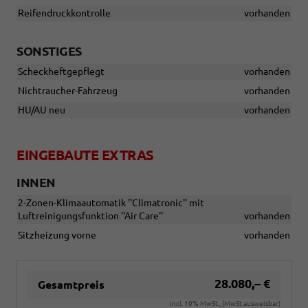
Reifendruckkontrolle
vorhanden
SONSTIGES
Scheckheftgepflegt
vorhanden
Nichtraucher-Fahrzeug
vorhanden
HU/AU neu
vorhanden
EINGEBAUTE EXTRAS
INNEN
2-Zonen-Klimaautomatik ''Climatronic'' mit
Luftreinigungsfunktion ''Air Care''
vorhanden
Sitzheizung vorne
vorhanden
28.080,– €
Gesamtpreis
incl. 19% MwSt., (MwSt ausweisbar)