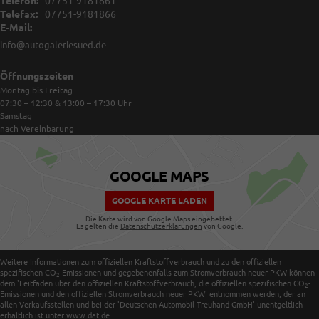
Telefon:
07751-9181861
Telefax:
07751-9181866
E-Mail:
info@autogaleriesued.de
Öffnungszeiten
Montag bis Freitag
07:30 – 12:30 & 13:00 – 17:30
Uhr
Samstag
nach Vereinbarung
GOOGLE MAPS
GOOGLE KARTE LADEN
Die Karte wird von Google Maps eingebettet.
Es gelten die
Datenschutzerklärungen
von Google.
Weitere Informationen zum offiziellen Kraftstoffverbrauch und zu den offiziellen
spezifischen CO
-Emissionen und gegebenenfalls zum Stromverbrauch neuer PKW können
2
dem 'Leitfaden über den offiziellen Kraftstoffverbrauch, die offiziellen spezifischen CO
-
2
Emissionen und den offiziellen Stromverbrauch neuer PKW' entnommen werden, der an
allen Verkaufsstellen und bei der 'Deutschen Automobil Treuhand GmbH' unentgeltlich
erhältlich ist unter www.dat.de.