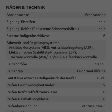
RÄDER & TECHNIK
Antriebsachse
Frontantrieb
Eignung: Eisreifen
nein
Eignung: Reifen für extreme Schneeverhältnis
nein
Externe Rollgeräuschklasse
B
Fahrwerk- und Regelungssysteme
Antiblockiersystem (ABS), Antischlupfregelung (ASR),
Elektronisches Stabilitäts-Programm (ESP),
Traktionskontrolle (ASR/CTS/ETS), Reifendruckkontrolle
Felgengröße
18 Zoll
Felgentyp
Leichtmetallfelge
Lautstärke externes Rollgeräusch der Reifen
70 dB
Reifen-Geschwindigkeitsindex
V
Reifen-Kraftstoffeffizienzklasse
B
Reifen-Nasshaftungsklasse
B
Reifenbezeichnung
Ventus Prime 3