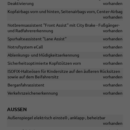
Deaktivierung
vorhanden
Kopfairbags vorn und hinten, Seitenairbags vorn, Center-Airbag
vorhanden
Notbremsassistent ''Front Assist'' mit City Brake - Fußgänger-
und Radfahrererkennung
vorhanden
Spurhalteassistent ''Lane Assist''
vorhanden
Notrufsystem eCall
vorhanden
Ablenkungs- und Müdigkeitserkennung
vorhanden
Sicherheitsoptimierte Kopfstützen vorn
vorhanden
ISOFIX-Halteösen für Kindersitze auf den äußeren Rücksitzen
sowie auf dem Beifahrersitz
vorhanden
Berganfahrassistent
vorhanden
Verkehrszeichenerkennung
vorhanden
AUSSEN
Außenspiegel elektrisch einstell-, anklapp-, beheizbar
vorhanden