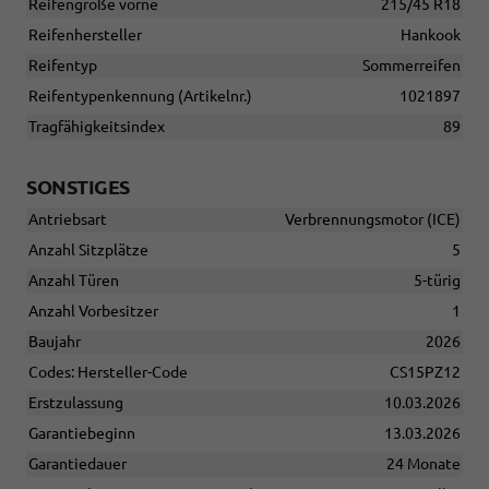
Reifengröße vorne
215/45 R18
Reifenhersteller
Hankook
Reifentyp
Sommerreifen
Reifentypenkennung (Artikelnr.)
1021897
Tragfähigkeitsindex
89
SONSTIGES
Antriebsart
Verbrennungsmotor (ICE)
Anzahl Sitzplätze
5
Anzahl Türen
5-türig
Anzahl Vorbesitzer
1
Baujahr
2026
Codes: Hersteller-Code
CS15PZ12
Erstzulassung
10.03.2026
Garantiebeginn
13.03.2026
Garantiedauer
24 Monate