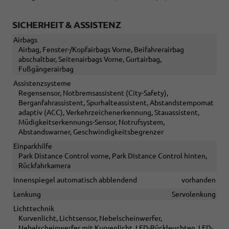
SICHERHEIT & ASSISTENZ
Airbags
Airbag, Fenster-/Kopfairbags Vorne, Beifahrerairbag
abschaltbar, Seitenairbags Vorne, Gurtairbag,
Fußgängerairbag
Assistenzsysteme
Regensensor, Notbremsassistent (City-Safety),
Berganfahrassistent, Spurhalteassistent, Abstandstempomat
adaptiv (ACC), Verkehrzeichenerkennung, Stauassistent,
Müdigkeitserkennungs-Sensor, Notrufsystem,
Abstandswarner, Geschwindigkeitsbegrenzer
Einparkhilfe
Park Distance Control vorne, Park Distance Control hinten,
Rückfahrkamera
Innenspiegel automatisch abblendend
vorhanden
Lenkung
Servolenkung
Lichttechnik
Kurvenlicht, Lichtsensor, Nebelscheinwerfer,
Nebelscheinwerfer mit Kurvenlicht, LED-Rückleuchten, LED-