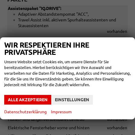
Assistenzpaket ''IQ.DRIVE'':
Adaptiver Abstandstempomat ''ACC'',
Travel Assist inkl. aktivem Spurhalteassistenten und
Stauassistenten
vorhanden
Licht- und Sicht-Paket:
WIR RESPEKTIEREN IHRE
Innenspiegel automatisch abblendend,
PRIVATSPHÄRE
Regensensor,
Coming Home/Leaving Home Funktion
Unsere Website setzt Cookies ein, um unsere Dienste für Sie
vorhanden
bereitzustellen. Hierbei berücksichtigen wir Ihre Auswahl und
verarbeiten nur die Daten für Marketing, Analytics und Personalisierung,
INNEN
für die Sie uns Ihr Einverständnis geben. Sie können Ihre Einwilligung
jederzeit mit Wirkung für die Zukunft widerrufen.
Klimaanlage "Climatic"
vorhanden
3-Speichen-Multifunktionslederlenkrad mit Schaltwippen
ALLE AKZEPTIEREN
EINSTELLUNGEN
für DSG
vorhanden
Handbremsengriff und Schalthebel in Leder
vorhanden
Datenschutzerklärung
Impressum
Höhen- und längenverstellbares Lenkrad
vorhanden
Elektrische Fensterheber vorne und hinten
vorhanden