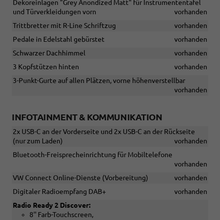
Dekoreinlagen "Grey Anondized Matt" für Instrumententafel
und Türverkleidungen vorn
vorhanden
Trittbretter mit R-Line Schriftzug
vorhanden
Pedale in Edelstahl gebürstet
vorhanden
Schwarzer Dachhimmel
vorhanden
3 Kopfstützen hinten
vorhanden
3-Punkt-Gurte auf allen Plätzen, vorne höhenverstellbar
vorhanden
INFOTAINMENT & KOMMUNIKATION
2x USB-C an der Vorderseite und 2x USB-C an der Rückseite
(nur zum Laden)
vorhanden
Bluetooth-Freisprecheinrichtung für Mobiltelefone
vorhanden
VW Connect Online-Dienste (Vorbereitung)
vorhanden
Digitaler Radioempfang DAB+
vorhanden
Radio Ready 2 Discover:
8'' Farb-Touchscreen,