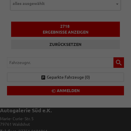
alles ausgewählt
2718
ERGEBNISSE ANZEIGEN
ZURÜCKSETZEN
Fahrzeugnr.
Geparkte Fahrzeuge (
0
)
ANMELDEN
Autogalerie Süd e.K.
Marie- Curie- Str. 5
79761
Waldshut