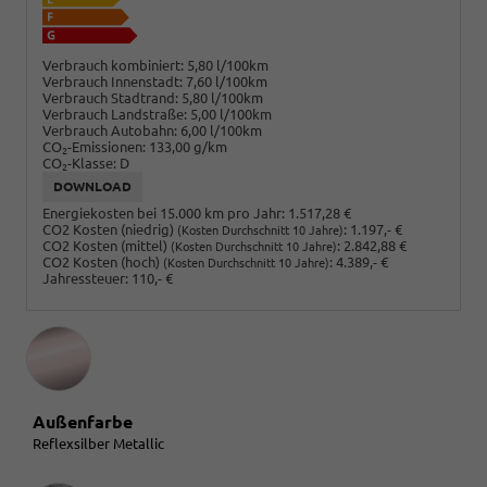
Verbrauch kombiniert:
5,80 l/100km
Verbrauch Innenstadt:
7,60 l/100km
Verbrauch Stadtrand:
5,80 l/100km
Verbrauch Landstraße:
5,00 l/100km
Verbrauch Autobahn:
6,00 l/100km
CO
-Emissionen:
133,00 g/km
2
CO
-Klasse:
D
2
DOWNLOAD
Energiekosten bei 15.000 km pro Jahr:
1.517,28 €
CO2 Kosten (niedrig)
:
1.197,- €
(Kosten Durchschnitt 10 Jahre)
CO2 Kosten (mittel)
:
2.842,88 €
(Kosten Durchschnitt 10 Jahre)
CO2 Kosten (hoch)
:
4.389,- €
(Kosten Durchschnitt 10 Jahre)
Jahressteuer:
110,- €
Außenfarbe
Reflexsilber Metallic