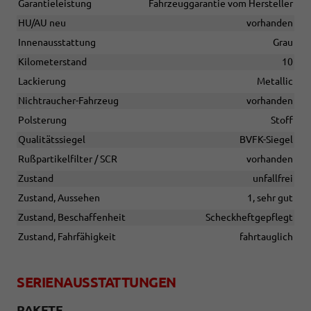
Garantieleistung
Fahrzeuggarantie vom Hersteller
HU/AU neu
vorhanden
Innenausstattung
Grau
Kilometerstand
10
Lackierung
Metallic
Nichtraucher-Fahrzeug
vorhanden
Polsterung
Stoff
Qualitätssiegel
BVFK-Siegel
Rußpartikelfilter / SCR
vorhanden
Zustand
unfallfrei
Zustand, Aussehen
1, sehr gut
Zustand, Beschaffenheit
Scheckheftgepflegt
Zustand, Fahrfähigkeit
fahrtauglich
SERIENAUSSTATTUNGEN
PAKETE