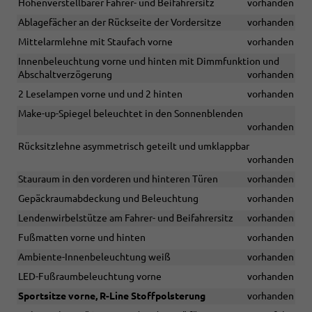
Höhenverstellbarer Fahrer- und Beifahrersitz
vorhanden
Ablagefächer an der Rückseite der Vordersitze
vorhanden
Mittelarmlehne mit Staufach vorne
vorhanden
Innenbeleuchtung vorne und hinten mit Dimmfunktion und
Abschaltverzögerung
vorhanden
2 Leselampen vorne und und 2 hinten
vorhanden
Make-up-Spiegel beleuchtet in den Sonnenblenden
vorhanden
Rücksitzlehne asymmetrisch geteilt und umklappbar
vorhanden
Stauraum in den vorderen und hinteren Türen
vorhanden
Gepäckraumabdeckung und Beleuchtung
vorhanden
Lendenwirbelstütze am Fahrer- und Beifahrersitz
vorhanden
Fußmatten vorne und hinten
vorhanden
Ambiente-Innenbeleuchtung weiß
vorhanden
LED-Fußraumbeleuchtung vorne
vorhanden
Sportsitze vorne, R-Line Stoffpolsterung
vorhanden