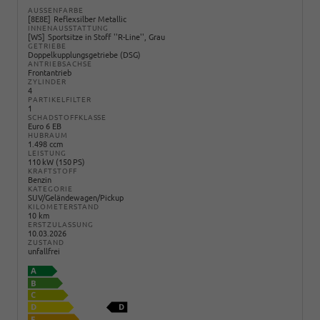
AUSSENFARBE
8E8E
Reflexsilber Metallic
INNENAUSSTATTUNG
WS
Sportsitze in Stoff ''R-Line'', Grau
GETRIEBE
Doppelkupplungsgetriebe (DSG)
ANTRIEBSACHSE
Frontantrieb
ZYLINDER
4
PARTIKELFILTER
1
SCHADSTOFFKLASSE
Euro 6 EB
HUBRAUM
1.498 ccm
LEISTUNG
110 kW (150 PS)
KRAFTSTOFF
Benzin
KATEGORIE
SUV/Geländewagen/Pickup
KILOMETERSTAND
10 km
ERSTZULASSUNG
10.03.2026
ZUSTAND
unfallfrei