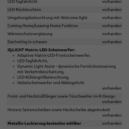
LED-Tagfahrlicht
vorhanden
LED-Rückleuchten
vorhanden
Umgebungsbeleuchtung mit Welcome light
vorhanden
Coming Home/Leaving Home Funktion
vorhanden
Wärmeschutzverglasung
vorhanden
Dachreling in schwarz
vorhanden
IQ.LIGHT Matrix-LED-Scheinwerfer:
Adaptive Matrix-LED-Frontscheinwerfer,
LED-Tagfahrlicht,
Dynamic Light Assist - dynamische Fernlichtsteuerung
mit Verkehrsbeschattung,
LED-Kühlergrillbeleuchtung,
Nebelscheinwerfer und Abbiegelicht
vorhanden
Front- und Heckstoßfänger sowie Türschweller im R-Design
vorhanden
Hintere Seitenscheiben sowie Heckscheibe abgedunkelt
vorhanden
Metallic-Lackierung kostenlos wählbar
vorhanden