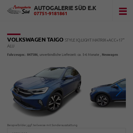
AUTOGALERIE SÜD E.K
07751-9181861
VOLKSWAGEN TAIGO
STYLE IQ.LIGHT MATRIX+ACC+17''
ALU
Fahrzeugnr.
:
847586
, unverbindliche Lieferzeit: ca. 5-6 Monate ,
Neuwagen
Beispielbilder, ggf. teilweise mit Sonderausstattung