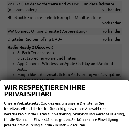
2x USB-C an der Vorderseite und 2x USB-C an der Rückseite
(nur zum Laden)
vorhanden
Bluetooth-Freisprecheinrichtung für Mobiltelefone
vorhanden
VW Connect Online-Dienste (Vorbereitung)
vorhanden
Digitaler Radioempfang DAB+
vorhanden
Radio Ready 2 Discover:
8'' Farb-Touchscreen,
6 Lautsprecher vorne und hinten,
App-Connect Wireless für Apple CarPlay und Android
Auto,
Möglichkeit der zusätzlichen Aktivierung von Navigation,
Streaming&Internet
WIR RESPEKTIEREN IHRE
vorhanden
PRIVATSPHÄRE
SICHERHEIT & ASSISTENZ
Unsere Website setzt Cookies ein, um unsere Dienste für Sie
bereitzustellen. Hierbei berücksichtigen wir Ihre Auswahl und
Airbag für Fahrer und Beifahrer, mit Beifahrerairbag-
verarbeiten nur die Daten für Marketing, Analytics und Personalisierung,
Deaktivierung
vorhanden
für die Sie uns Ihr Einverständnis geben. Sie können Ihre Einwilligung
Kopfairbags vorn und hinten, Seitenairbags vorn, Center-Airbag
jederzeit mit Wirkung für die Zukunft widerrufen.