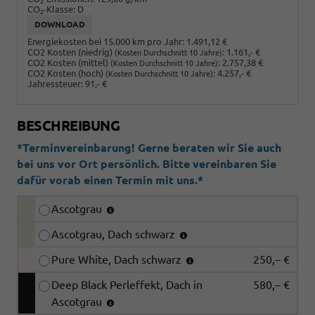
2
CO
-Klasse:
D
2
DOWNLOAD
Energiekosten bei 15.000 km pro Jahr:
1.491,12 €
CO2 Kosten (niedrig)
:
1.161,- €
(Kosten Durchschnitt 10 Jahre)
CO2 Kosten (mittel)
:
2.757,38 €
(Kosten Durchschnitt 10 Jahre)
CO2 Kosten (hoch)
:
4.257,- €
(Kosten Durchschnitt 10 Jahre)
Jahressteuer:
91,- €
BESCHREIBUNG
*Terminvereinbarung! Gerne beraten wir Sie auch
bei uns vor Ort persönlich. Bitte vereinbaren Sie
dafür vorab einen Termin mit uns.*
Ascotgrau
Ascotgrau, Dach schwarz
Pure White, Dach schwarz
250,– €
Deep Black Perleffekt, Dach in
580,– €
Ascotgrau