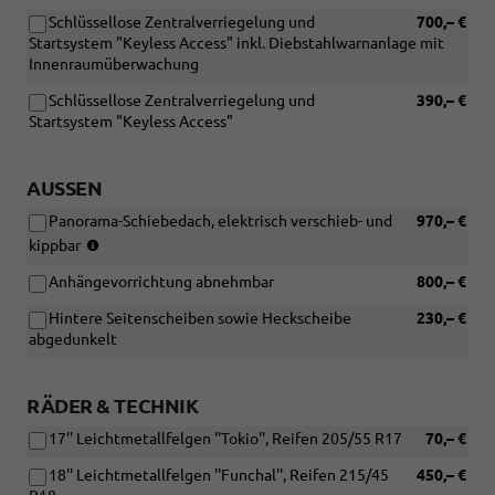
Schlüssellose Zentralverriegelung und
700,– €
Startsystem "Keyless Access" inkl. Diebstahlwarnanlage mit
Innenraumüberwachung
Schlüssellose Zentralverriegelung und
390,– €
Startsystem "Keyless Access"
AUSSEN
Panorama-Schiebedach, elektrisch verschieb- und
970,– €
(Die
kippbar
Dachreling
Anhängevorrichtung abnehmbar
800,– €
entfällt
bei
Hintere Seitenscheiben sowie Heckscheibe
230,– €
der
abgedunkelt
Wahl
des
Panoramadachs)
RÄDER & TECHNIK
17'' Leichtmetallfelgen ''Tokio'', Reifen 205/55 R17
70,– €
18'' Leichtmetallfelgen ''Funchal'', Reifen 215/45
450,– €