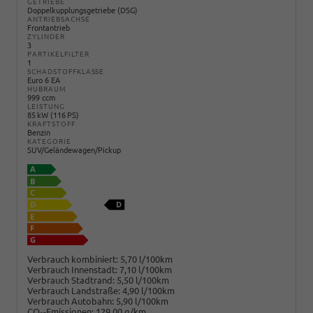
GETRIEBE
Doppelkupplungsgetriebe (DSG)
ANTRIEBSACHSE
Frontantrieb
ZYLINDER
3
PARTIKELFILTER
1
SCHADSTOFFKLASSE
Euro 6 EA
HUBRAUM
999 ccm
LEISTUNG
85 kW (116 PS)
KRAFTSTOFF
Benzin
KATEGORIE
SUV/Geländewagen/Pickup
Verbrauch kombiniert:
5,70 l/100km
Verbrauch Innenstadt:
7,10 l/100km
Verbrauch Stadtrand:
5,50 l/100km
Verbrauch Landstraße:
4,90 l/100km
Verbrauch Autobahn:
5,90 l/100km
CO
-Emissionen:
129,00 g/km