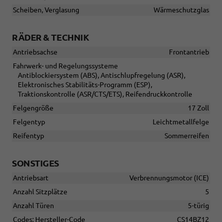
Scheiben, Verglasung
Wärmeschutzglas
RÄDER & TECHNIK
Antriebsachse
Frontantrieb
Fahrwerk- und Regelungssysteme
Antiblockiersystem (ABS), Antischlupfregelung (ASR),
Elektronisches Stabilitäts-Programm (ESP),
Traktionskontrolle (ASR/CTS/ETS), Reifendruckkontrolle
Felgengröße
17 Zoll
Felgentyp
Leichtmetallfelge
Reifentyp
Sommerreifen
SONSTIGES
Antriebsart
Verbrennungsmotor (ICE)
Anzahl Sitzplätze
5
Anzahl Türen
5-türig
Codes: Hersteller-Code
CS14BZ12