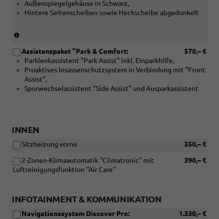
Außenspiegelgehäuse in Schwarz,
Hintere Seitenscheiben sowie Heckscheibe abgedunkelt
(Nur
in
Assistenzpaket "Park & Comfort:
570,– €
Verbindung
Parklenkassistent "Park Assist" inkl. Einparkhilfe,
mit
Proaktives Insassenschutzsystem in Verbindung mit "Front
einer
Assist",
Farbe
Spurwechselassistent "Side Assist" und Ausparkassistent
mit
schwarzem
Karosseriedach)
INNEN
Sitzheizung vorne
350,– €
2-Zonen-Klimaautomatik ''Climatronic'' mit
390,– €
Luftreinigungsfunktion ''Air Care''
INFOTAINMENT & KOMMUNIKATION
Navigationssystem Discover Pro:
1.330,– €