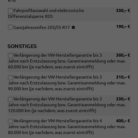
R18
Fahrprofilauswahl und elektronische
330,– €
Differenzialsperre XDS
(Nur
190,– €
Ganzjahresreifen 205/55 R17
in
Verbindung
mit
SONSTIGES
der
Verlängerung der VW-Herstellergarantie bis 3
300,– €
Standard-
Jahre nach Erstzulassung bzw. Garantieanmeldung oder max.
Felge
60.000 km (je nachdem, was zuerst eintrifft)
[P04]
17''
Verlängerung der VW-Herstellergarantie bis 3
310,– €
Leichtmetallfelgen
Jahre nach Erstzulassung bzw. Garantieanmeldung oder max.
''Aberdeen'')
90.000 km (je nachdem, was zuerst eintrifft)
Verlängerung der VW-Herstellergarantie bis 3
330,– €
Jahre nach Erstzulassung bzw. Garantieanmeldung oder max.
120.000 km (je nachdem, was zuerst eintrifft)
Verlängerung der VW-Herstellergarantie bis 4
400,– €
Jahre nach Erstzulassung bzw. Garantieanmeldung oder max.
80.000 km (je nachdem, was zuerst eintrifft)