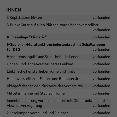
INNEN
3 Kopfstützen hinten
vorhanden
3-Punkt-Gurte auf allen Plätzen, vorne höhenverstellbar
vorhanden
Klimaanlage "Climatic"
vorhanden
3-Speichen-Multifunktionslederlenkrad mit Schaltwippen
für DSG
vorhanden
Handbremsengriff und Schalthebel in Leder
vorhanden
Höhen- und längenverstellbares Lenkrad
vorhanden
Elektrische Fensterheber vorne und hinten
vorhanden
Höhenverstellbarer Fahrer- und Beifahrersitz
vorhanden
Ablagefächer an der Rückseite der Vordersitze
vorhanden
Mittelarmlehne mit Staufach vorne
vorhanden
Innenbeleuchtung vorne und hinten mit Dimmfunktion und
Abschaltverzögerung
vorhanden
2 Leselampen vorne und und 2 hinten
vorhanden