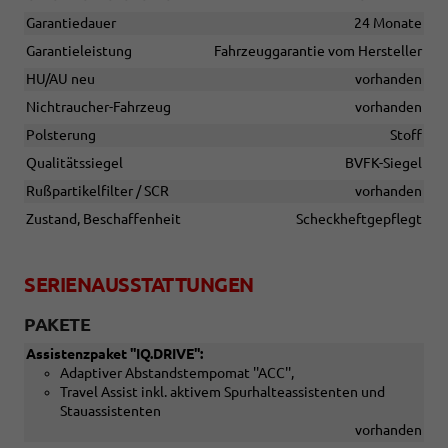
Garantiedauer
24 Monate
Garantieleistung
Fahrzeuggarantie vom Hersteller
HU/AU neu
vorhanden
Nichtraucher-Fahrzeug
vorhanden
Polsterung
Stoff
Qualitätssiegel
BVFK-Siegel
Rußpartikelfilter / SCR
vorhanden
Zustand, Beschaffenheit
Scheckheftgepflegt
SERIENAUSSTATTUNGEN
PAKETE
Assistenzpaket ''IQ.DRIVE'':
Adaptiver Abstandstempomat ''ACC'',
Travel Assist inkl. aktivem Spurhalteassistenten und
Stauassistenten
vorhanden