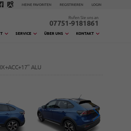
MEINE FAVORITEN
REGISTRIEREN
LOGIN
Rufen Sie uns an
07751-9181861
KT
SERVICE
ÜBER UNS
KONTAKT
IX+ACC+17'' ALU