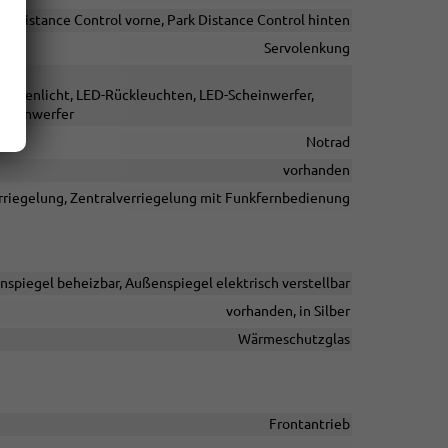
rk Distance Control vorne, Park Distance Control hinten
Servolenkung
 Kurvenlicht, LED-Rückleuchten, LED-Scheinwerfer,
Scheinwerfer
Notrad
vorhanden
rriegelung, Zentralverriegelung mit Funkfernbedienung
nspiegel beheizbar, Außenspiegel elektrisch verstellbar
vorhanden, in Silber
Wärmeschutzglas
Frontantrieb