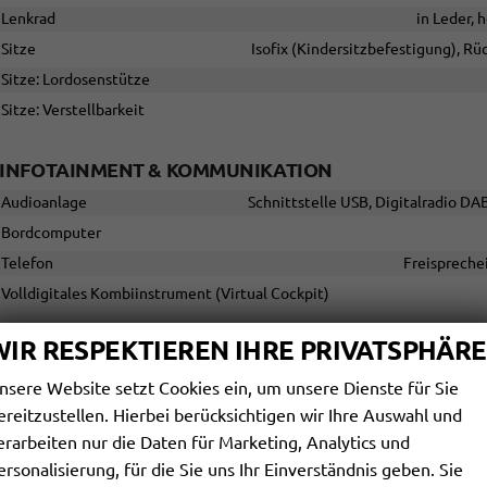
Lenkrad
in Leder, 
Sitze
Isofix (Kindersitzbefestigung), Rüc
Sitze: Lordosenstütze
Sitze: Verstellbarkeit
INFOTAINMENT & KOMMUNIKATION
Audioanlage
Schnittstelle USB, Digitalradio DA
Bordcomputer
Telefon
Freispreche
Volldigitales Kombiinstrument (Virtual Cockpit)
WIR RESPEKTIEREN IHRE PRIVATSPHÄRE
SICHERHEIT & ASSISTENZ
Airbags
Airbag, Fenster-/Kopfairbags Vorne, Beifahrerairbag absch
nsere Website setzt Cookies ein, um unsere Dienste für Sie
ereitzustellen. Hierbei berücksichtigen wir Ihre Auswahl und
Assistenzsysteme
Notbremsassistent (City-Safety), Berganfahrassistent, Spurhalteassi
erarbeiten nur die Daten für Marketing, Analytics und
Verkehrzeichenerkennung, Stauassistent, Müdigkeitserkennungs-Sens
ersonalisierung, für die Sie uns Ihr Einverständnis geben. Sie
Geschwindigkeitsbegrenzer