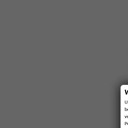
U
b
v
P