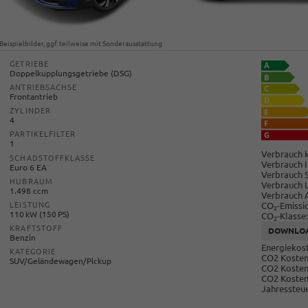
Beispielbilder, ggf. teilweise mit Sonderausstattung
GETRIEBE
Doppelkupplungsgetriebe (DSG)
ANTRIEBSACHSE
Frontantrieb
ZYLINDER
4
PARTIKELFILTER
1
Verbrauch k
SCHADSTOFFKLASSE
Verbrauch I
Euro 6 EA
Verbrauch 
HUBRAUM
Verbrauch 
1.498 ccm
Verbrauch 
CO
-Emissi
LEISTUNG
2
110 kW (150 PS)
CO
-Klasse:
2
KRAFTSTOFF
DOWNLO
Benzin
Energiekost
KATEGORIE
CO2 Kosten 
SUV/Geländewagen/Pickup
CO2 Kosten
CO2 Kosten
Jahressteue