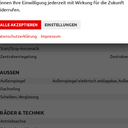
önnen Ihre Einwilligung jederzeit mit Wirkung für die Zukunft
Einparkhilfe
Pa
iderrufen.
Lenkung
Lichttechnik
ALLE AKZEPTIEREN
EINSTELLUNGEN
Kurvenlicht, Lichtsensor, Nebelscheinwerfer, Nebelscheinwerfer mit
Fernlichtassistent, LED-Tagfahrlicht, Blendfreies Fernlicht, Voll-LED 
atenschutzerklärung
Impressum
Pannenhilfe
Start/Stop-Automatik
Zentralverriegelung
Zentralve
AUSSEN
Außenspiegel
Außenspiegel elektrisch anklappbar, Auße
Dachreling
Scheiben, Verglasung
RÄDER & TECHNIK
Antriebsachse