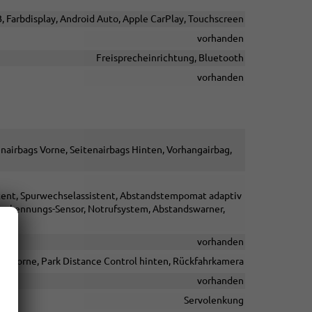
B, Farbdisplay, Android Auto, Apple CarPlay, Touchscreen
vorhanden
Freisprecheinrichtung, Bluetooth
vorhanden
enairbags Vorne, Seitenairbags Hinten, Vorhangairbag,
istent, Spurwechselassistent, Abstandstempomat adaptiv
serkennungs-Sensor, Notrufsystem, Abstandswarner,
vorhanden
ol vorne, Park Distance Control hinten, Rückfahrkamera
vorhanden
Servolenkung