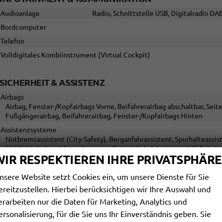
Audioanlage
Radio, Schnittstelle USB, Digitalradio DA
Bordcomputer
Telefon
Volldigitales Kombiinstrument (Virtual Cockpit)
SICHERHEIT & ASSISTENZ
Airbags
Airbag, Fenster-/Kopfairbags Vorne, Beifahrerairbag abschaltbar, Seit
Fußgängerairbag, Beifahrerairbag, Fenster-/Kopfairbags Hinten
Assistenzsysteme
Notbremsassistent (City-Safety), Berganfahrassistent, Spurhalteass
(ACC), Verkehrzeichenerkennung, Toter-Winkel-Assistent, Müdigkeit
WIR RESPEKTIEREN IHRE PRIVATSPHÄRE
Bergabfahrassistent
Diebstahl-Alarmanlage
nsere Website setzt Cookies ein, um unsere Dienste für Sie
Einparkhilfe
Selbstlenkendes System, Park Distance Contr
ereitzustellen. Hierbei berücksichtigen wir Ihre Auswahl und
Innenspiegel automatisch abblendend
erarbeiten nur die Daten für Marketing, Analytics und
ersonalisierung, für die Sie uns Ihr Einverständnis geben. Sie
Lenkung