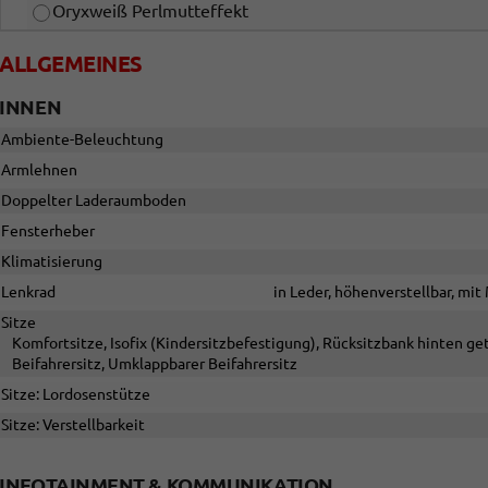
Oryxweiß Perlmutteffekt
ALLGEMEINES
INNEN
Ambiente-Beleuchtung
Armlehnen
Doppelter Laderaumboden
Fensterheber
Klimatisierung
Lenkrad
in Leder, höhenverstellbar, mi
Sitze
Komfortsitze, Isofix (Kindersitzbefestigung), Rücksitzbank hinten gete
Beifahrersitz, Umklappbarer Beifahrersitz
Sitze: Lordosenstütze
Sitze: Verstellbarkeit
INFOTAINMENT & KOMMUNIKATION