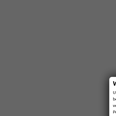
U
b
v
P