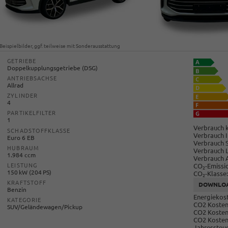
Beispielbilder, ggf. teilweise mit Sonderausstattung
GETRIEBE
Doppelkupplungsgetriebe (DSG)
ANTRIEBSACHSE
Allrad
ZYLINDER
4
PARTIKELFILTER
1
Verbrauch k
SCHADSTOFFKLASSE
Verbrauch I
Euro 6 EB
Verbrauch 
HUBRAUM
Verbrauch 
1.984 ccm
Verbrauch 
CO
-Emissi
LEISTUNG
2
150 kW (204 PS)
CO
-Klasse:
2
KRAFTSTOFF
DOWNLO
Benzin
Energiekost
KATEGORIE
CO2 Kosten 
SUV/Geländewagen/Pickup
CO2 Kosten
CO2 Kosten
Jahressteue