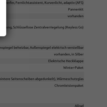
inwerfer, Fernlichtassistent, Kurvenlicht, adaptiv (AFS)
Pannenkit
vorhanden
ienung, Schlüssellose Zentralverriegelung (Keyless Go)
nspiegel beheizbar, Außenspiegel elektrisch verstellbar
vorhanden, in Silber
Elektrische Heckklappe
Winter-Paket
 hintere Seitenscheiben abgedunkelt), Wärmeschutzglas
Chromleistenpaket
Allrad