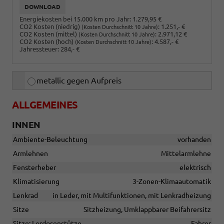
DOWNLOAD
Energiekosten bei 15.000 km pro Jahr:
1.279,95 €
CO2 Kosten (niedrig)
:
1.251,- €
(Kosten Durchschnitt 10 Jahre)
CO2 Kosten (mittel)
:
2.971,12 €
(Kosten Durchschnitt 10 Jahre)
CO2 Kosten (hoch)
:
4.587,- €
(Kosten Durchschnitt 10 Jahre)
Jahressteuer:
284,- €
metallic gegen Aufpreis
ALLGEMEINES
INNEN
Ambiente-Beleuchtung
vorhanden
Armlehnen
Mittelarmlehne
Fensterheber
elektrisch
Klimatisierung
3-Zonen-Klimaautomatik
Lenkrad
in Leder, mit Multifunktionen, mit Lenkradheizung
Sitze
Sitzheizung, Umklappbarer Beifahrersitz
Sitze: Lordosenstütze
Fahrer