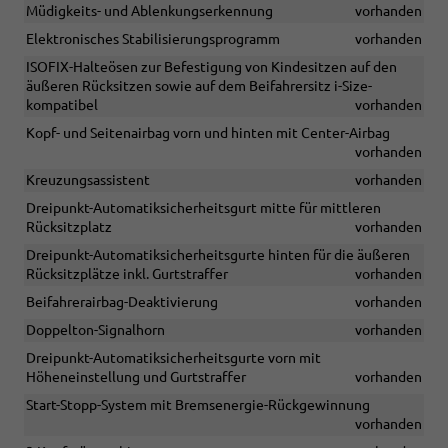
Müdigkeits- und Ablenkungserkennung
vorhanden
Elektronisches Stabilisierungsprogramm
vorhanden
ISOFIX-Halteösen zur Befestigung von Kindesitzen auf den
äußeren Rücksitzen sowie auf dem Beifahrersitz i-Size-
kompatibel
vorhanden
Kopf- und Seitenairbag vorn und hinten mit Center-Airbag
vorhanden
Kreuzungsassistent
vorhanden
Dreipunkt-Automatiksicherheitsgurt mitte für mittleren
Rücksitzplatz
vorhanden
Dreipunkt-Automatiksicherheitsgurte hinten für die äußeren
Rücksitzplätze inkl. Gurtstraffer
vorhanden
Beifahrerairbag-Deaktivierung
vorhanden
Doppelton-Signalhorn
vorhanden
Dreipunkt-Automatiksicherheitsgurte vorn mit
Höheneinstellung und Gurtstraffer
vorhanden
Start-Stopp-System mit Bremsenergie-Rückgewinnung
vorhanden