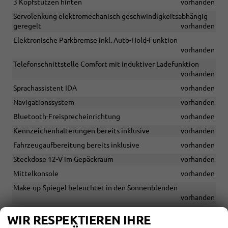
3 Kopfstützen hinten
vorhanden
Servolenkung elektromechanisch geschwindigkeitsabhängig
geregelt
vorhanden
Elektronische Parkbremse inkl. Auto-Hold-Funktion
vorhanden
Telefonschnittstelle Comfort mit induktiver Ladefunktion
vorhanden
Sprachassistent IDA
vorhanden
Navigationssystem
vorhanden
Bluetooth-Freisprecheinrichtung
vorhanden
Kennzeichenhalterungen bereits inklusive
vorhanden
Fahrzeugaufbereitung bereits inklusive
vorhanden
Steckdose 12-V im Gepäckraum
vorhanden
Mittelkonsole
vorhanden
Make-up-Spiegel beleuchtet in den Sonnenblenden
vorhanden
Gepäckraumboden in 2 Höhen einstellbar
vorhanden
WIR RESPEKTIEREN IHRE
Dachhimmel in Ceramique
vorhanden