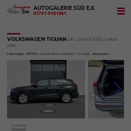
AUTOGALERIE SÜD E.K
07751-9181861
VOLKSWAGEN TIGUAN
LIFE 2,0 TDI SCR DSG 110KW
NAVI
Fahrzeugnr.
:
857470
, unverbindliche Lieferzeit:
5 Monate
,
Neuwagen
GETRIEBE
Automatik