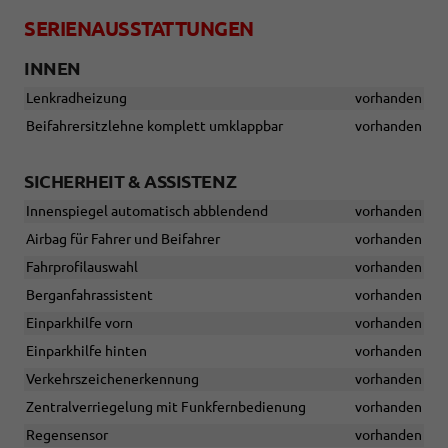
SERIENAUSSTATTUNGEN
INNEN
Lenkradheizung
vorhanden
Beifahrersitzlehne komplett umklappbar
vorhanden
SICHERHEIT & ASSISTENZ
Innenspiegel automatisch abblendend
vorhanden
Airbag für Fahrer und Beifahrer
vorhanden
Fahrprofilauswahl
vorhanden
Berganfahrassistent
vorhanden
Einparkhilfe vorn
vorhanden
Einparkhilfe hinten
vorhanden
Verkehrszeichenerkennung
vorhanden
Zentralverriegelung mit Funkfernbedienung
vorhanden
Regensensor
vorhanden