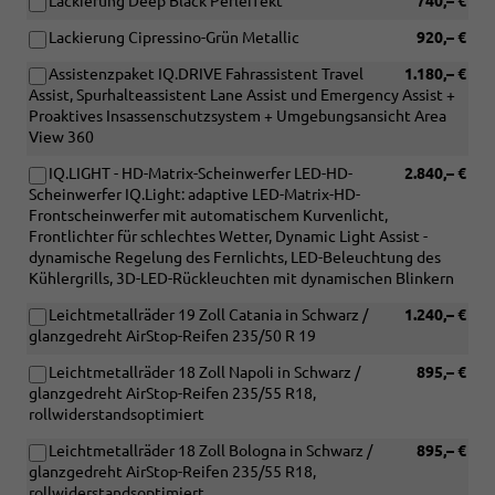
Lackierung Deep Black Perleffekt
740,– €
Lackierung Cipressino-Grün Metallic
920,– €
Assistenzpaket IQ.DRIVE Fahrassistent Travel
1.180,– €
Assist, Spurhalteassistent Lane Assist und Emergency Assist +
Proaktives Insassenschutzsystem + Umgebungsansicht Area
View 360
IQ.LIGHT - HD-Matrix-Scheinwerfer LED-HD-
2.840,– €
Scheinwerfer IQ.Light: adaptive LED-Matrix-HD-
Frontscheinwerfer mit automatischem Kurvenlicht,
Frontlichter für schlechtes Wetter, Dynamic Light Assist -
dynamische Regelung des Fernlichts, LED-Beleuchtung des
Kühlergrills, 3D-LED-Rückleuchten mit dynamischen Blinkern
Leichtmetallräder 19 Zoll Catania in Schwarz /
1.240,– €
glanzgedreht AirStop-Reifen 235/50 R 19
Leichtmetallräder 18 Zoll Napoli in Schwarz /
895,– €
glanzgedreht AirStop-Reifen 235/55 R18,
rollwiderstandsoptimiert
Leichtmetallräder 18 Zoll Bologna in Schwarz /
895,– €
glanzgedreht AirStop-Reifen 235/55 R18,
rollwiderstandsoptimiert