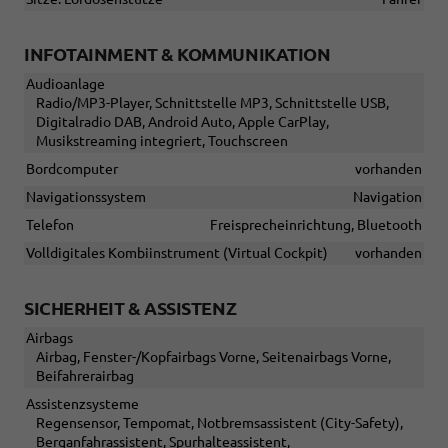
INFOTAINMENT & KOMMUNIKATION
Audioanlage
Radio/MP3-Player, Schnittstelle MP3, Schnittstelle USB,
Digitalradio DAB, Android Auto, Apple CarPlay,
Musikstreaming integriert, Touchscreen
Bordcomputer
vorhanden
Navigationssystem
Navigation
Telefon
Freisprecheinrichtung, Bluetooth
Volldigitales Kombiinstrument (Virtual Cockpit)
vorhanden
SICHERHEIT & ASSISTENZ
Airbags
Airbag, Fenster-/Kopfairbags Vorne, Seitenairbags Vorne,
Beifahrerairbag
Assistenzsysteme
Regensensor, Tempomat, Notbremsassistent (City-Safety),
Berganfahrassistent, Spurhalteassistent,