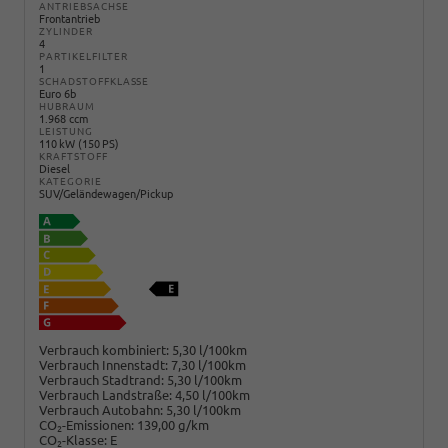
ANTRIEBSACHSE
Frontantrieb
ZYLINDER
4
PARTIKELFILTER
1
SCHADSTOFFKLASSE
Euro 6b
HUBRAUM
1.968 ccm
LEISTUNG
110 kW (150 PS)
KRAFTSTOFF
Diesel
KATEGORIE
SUV/Geländewagen/Pickup
Verbrauch kombiniert:
5,30 l/100km
Verbrauch Innenstadt:
7,30 l/100km
Verbrauch Stadtrand:
5,30 l/100km
Verbrauch Landstraße:
4,50 l/100km
Verbrauch Autobahn:
5,30 l/100km
CO
-Emissionen:
139,00 g/km
2
CO
-Klasse:
E
2