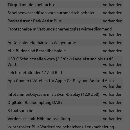
Türgriffmulden beleuchtet
vorhanden
Scheibenwaschdüsen vorn automatisch beheizt
vorhanden
Parkassistent Park Assist Plus
vorhanden
Frontscheibe in Verbundsicherheitsglas wärmedämmend
vorhanden
Außenspiegelgehäuse in Wagenfarbe
vorhanden
Alle Bilder sind Bestellbeispiele
vorhanden
USB-C Schnittstellen vorn (2 Stück) Ladeleistung bis zu 45
Watt
vorhanden
Leichtmetallräder 17 Zoll Bari
vorhanden
App-Connect Wireless für Apple CarPlay und Android Auto
vorhanden
Infotainment-System mit 32-cm-Display (12,9 Zoll)
vorhanden
Digitaler Radioempfang DAB+
vorhanden
8 Lautsprecher
vorhanden
Vordersitze mit Höheneinstellung
vorhanden
Winterpaket Plus Vordersitze beheizbar + Lenkradheizung +