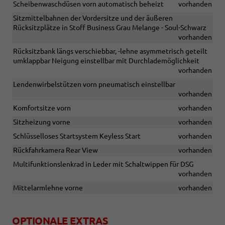
Scheibenwaschdüsen vorn automatisch beheizt
vorhanden
Sitzmittelbahnen der Vordersitze und der äußeren
Rücksitzplätze in Stoff Business Grau Melange - Soul-Schwarz
vorhanden
Rücksitzbank längs verschiebbar, -lehne asymmetrisch geteilt
umklappbar Neigung einstellbar mit Durchlademöglichkeit
vorhanden
Lendenwirbelstützen vorn pneumatisch einstellbar
vorhanden
Komfortsitze vorn
vorhanden
Sitzheizung vorne
vorhanden
Schlüsselloses Startsystem Keyless Start
vorhanden
Rückfahrkamera Rear View
vorhanden
Multifunktionslenkrad in Leder mit Schaltwippen für DSG
vorhanden
Mittelarmlehne vorne
vorhanden
OPTIONALE EXTRAS