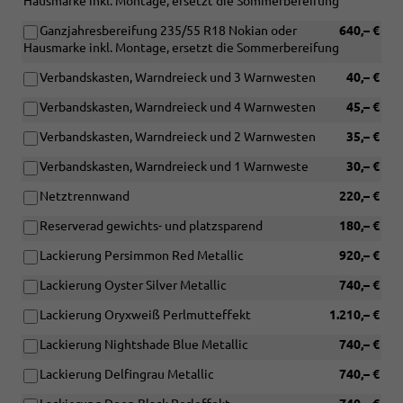
Hausmarke inkl. Montage, ersetzt die Sommerbereifung
Ganzjahresbereifung 235/55 R18 Nokian oder
640,– €
Hausmarke inkl. Montage, ersetzt die Sommerbereifung
Verbandskasten, Warndreieck und 3 Warnwesten
40,– €
Verbandskasten, Warndreieck und 4 Warnwesten
45,– €
Verbandskasten, Warndreieck und 2 Warnwesten
35,– €
Verbandskasten, Warndreieck und 1 Warnweste
30,– €
Netztrennwand
220,– €
Reserverad gewichts- und platzsparend
180,– €
Lackierung Persimmon Red Metallic
920,– €
Lackierung Oyster Silver Metallic
740,– €
Lackierung Oryxweiß Perlmutteffekt
1.210,– €
Lackierung Nightshade Blue Metallic
740,– €
Lackierung Delfingrau Metallic
740,– €