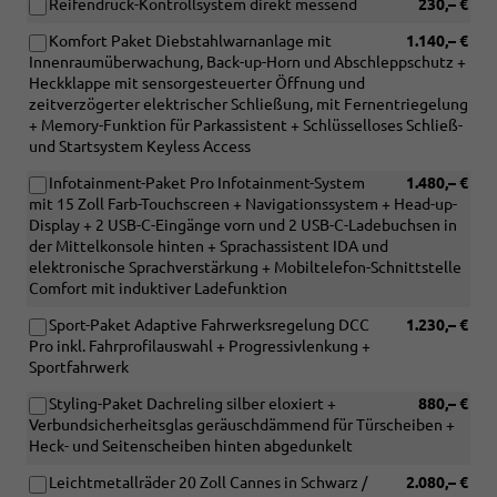
Reifendruck-Kontrollsystem direkt messend
230,– €
Komfort Paket Diebstahlwarnanlage mit
1.140,– €
Innenraumüberwachung, Back-up-Horn und Abschleppschutz +
Heckklappe mit sensorgesteuerter Öffnung und
zeitverzögerter elektrischer Schließung, mit Fernentriegelung
+ Memory-Funktion für Parkassistent + Schlüsselloses Schließ-
und Startsystem Keyless Access
Infotainment-Paket Pro Infotainment-System
1.480,– €
mit 15 Zoll Farb-Touchscreen + Navigationssystem + Head-up-
Display + 2 USB-C-Eingänge vorn und 2 USB-C-Ladebuchsen in
der Mittelkonsole hinten + Sprachassistent IDA und
elektronische Sprachverstärkung + Mobiltelefon-Schnittstelle
Comfort mit induktiver Ladefunktion
Sport-Paket Adaptive Fahrwerksregelung DCC
1.230,– €
Pro inkl. Fahrprofilauswahl + Progressivlenkung +
Sportfahrwerk
Styling-Paket Dachreling silber eloxiert +
880,– €
Verbundsicherheitsglas geräuschdämmend für Türscheiben +
Heck- und Seitenscheiben hinten abgedunkelt
Leichtmetallräder 20 Zoll Cannes in Schwarz /
2.080,– €