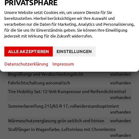
PRIVATSPHÄRE
Ambientebeleuchtung 10-farbig, in der Instrumententafel
Unsere Website setzt Cookies ein, um unsere Dienste für Sie
vorhanden
bereitzustellen. Hierbei berücksichtigen wir Ihre Auswahl und
Ablagefach und Steckdose 12V vorn
vorhanden
verarbeiten nur die Daten für Marketing, Analytics und Personalisierung,
für die Sie uns Ihr Einverständnis geben. Sie können Ihre Einwilligung
Umfeldbeleuchtung mit Logoprojektion
vorhanden
jederzeit mit Wirkung für die Zukunft widerrufen.
Leuchtweitenregulierung
vorhanden
LED-Rückleuchten
vorhanden
ALLE AKZEPTIEREN
EINSTELLUNGEN
LED-Scheinwerfer
vorhanden
Datenschutzerklärung
Impressum
Fernlichtassistent Light Assist
vorhanden
Begrüßungs und Verabschiedungslicht
vorhanden
Fahrlichtschaltung automatisch
vorhanden
Tire Mobility Set: 12-Volt-Kompressor und Reifendichtmittel
vorhanden
Sommerbereifung 215/65 R 17, rollwiderstandsoptimiert
vorhanden
Wärmeschutzverglasung grün seitlich und hinten
vorhanden
Stoßfänger in Wagenfarbe, Lufteinlass mit Chromleiste
vorhanden