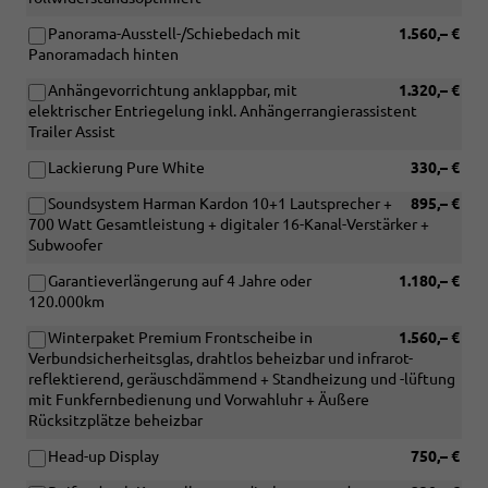
Panorama-Ausstell-/Schiebedach mit
1.560,– €
Panoramadach hinten
Anhängevorrichtung anklappbar, mit
1.320,– €
elektrischer Entriegelung inkl. Anhängerrangierassistent
Trailer Assist
Lackierung Pure White
330,– €
Soundsystem Harman Kardon 10+1 Lautsprecher +
895,– €
700 Watt Gesamtleistung + digitaler 16-Kanal-Verstärker +
Subwoofer
Garantieverlängerung auf 4 Jahre oder
1.180,– €
120.000km
Winterpaket Premium Frontscheibe in
1.560,– €
Verbundsicherheitsglas, drahtlos beheizbar und infrarot-
reflektierend, geräuschdämmend + Standheizung und -lüftung
mit Funkfernbedienung und Vorwahluhr + Äußere
Rücksitzplätze beheizbar
Head-up Display
750,– €