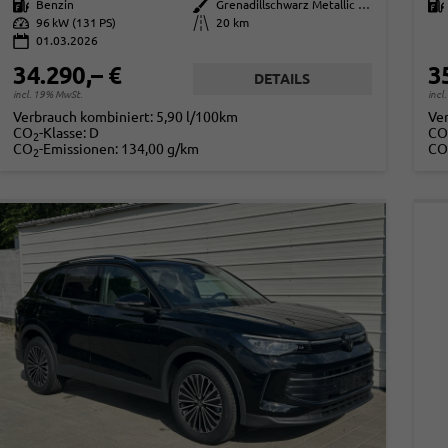
Kraftstoff
Benzin
Außenfarbe
Grenadillschwarz Metallic (0E)
Kraftstoff
Leistung
96 kW (131 PS)
Kilometerstand
20 km
01.03.2026
34.290,– €
3
DETAILS
incl. 19% MwSt.
incl
Verbrauch kombiniert:
5,90 l/100km
Ve
CO
-Klasse:
D
CO
2
CO
-Emissionen:
134,00 g/km
CO
2