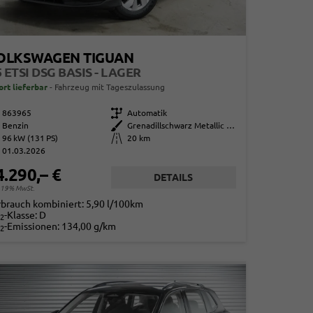
OLKSWAGEN TIGUAN
5 ETSI DSG BASIS - LAGER
ort lieferbar
Fahrzeug mit Tageszulassung
863965
Getriebe
Automatik
Benzin
Außenfarbe
Grenadillschwarz Metallic (0E)
96 kW (131 PS)
Kilometerstand
20 km
01.03.2026
4.290,– €
DETAILS
. 19% MwSt.
rbrauch kombiniert:
5,90 l/100km
-Klasse:
D
2
-Emissionen:
134,00 g/km
2