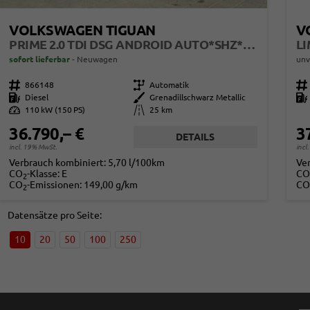
VOLKSWAGEN TIGUAN
V
PRIME 2.0 TDI DSG ANDROID AUTO*SHZ*18"*IQ DRIVE*360°*ACC*KEYLESS*LED PLUS*DESIGN PAKET
sofort lieferbar
Neuwagen
unv
Fahrzeugnr.
866148
Getriebe
Automatik
Fahrzeugnr.
Kraftstoff
Diesel
Außenfarbe
Grenadillschwarz Metallic
Kraftstoff
Leistung
110 kW (150 PS)
Kilometerstand
25 km
36.790,– €
3
DETAILS
incl. 19% MwSt.
incl
Verbrauch kombiniert:
5,70 l/100km
Ve
CO
-Klasse:
E
CO
2
CO
-Emissionen:
149,00 g/km
CO
2
Datensätze pro Seite:
10
20
50
100
250