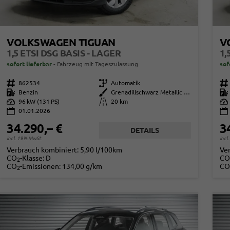
VOLKSWAGEN TIGUAN
V
1,5 ETSI DSG BASIS - LAGER
1,
sofort lieferbar
Fahrzeug mit Tageszulassung
sof
Fahrzeugnr.
862534
Getriebe
Automatik
Fahrzeugnr.
Kraftstoff
Benzin
Außenfarbe
Grenadillschwarz Metallic (0E)
Kraftstoff
Leistung
96 kW (131 PS)
Kilometerstand
20 km
Leistung
01.01.2026
34.290,– €
3
DETAILS
incl. 19% MwSt.
incl
Verbrauch kombiniert:
5,90 l/100km
Ve
CO
-Klasse:
D
CO
2
CO
-Emissionen:
134,00 g/km
CO
2