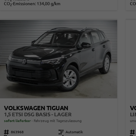
2
CO
-Emissionen:
134,00 g/km
CO
2
VOLKSWAGEN TIGUAN
V
1,5 ETSI DSG BASIS - LAGER
sofort lieferbar
Fahrzeug mit Tageszulassung
unv
Fahrzeugnr.
863968
Getriebe
Automatik
Fahrzeugnr.