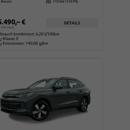
Benzin
Leistung
110 kW (150 PS)
5.490,– €
DETAILS
. 19% MwSt.
rbrauch kombiniert:
6,20 l/100km
-Klasse:
E
2
-Emissionen:
140,00 g/km
2