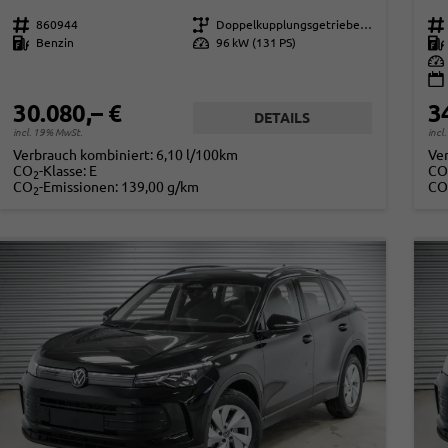
Fahrzeugnr.
860944
Getriebe
Doppelkupplungsgetriebe (DSG)
Fahrzeugnr.
Kraftstoff
Benzin
Leistung
96 kW (131 PS)
Kraftstoff
Leistung
30.080,– €
3
DETAILS
incl. 19% MwSt.
incl
Verbrauch kombiniert:
6,10 l/100km
Ve
CO
-Klasse:
E
CO
2
CO
-Emissionen:
139,00 g/km
CO
2