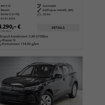
861510
Getriebe
Automatik
Benzin
Außenfarbe
Delfingrau Metallic (B0)
96 kW (131 PS)
Kilometerstand
20 km
01.01.2026
4.290,– €
DETAILS
. 19% MwSt.
rbrauch kombiniert:
5,90 l/100km
-Klasse:
D
2
-Emissionen:
134,00 g/km
2