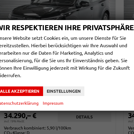
WIR RESPEKTIEREN IHRE PRIVATSPHÄRE
nsere Website setzt Cookies ein, um unsere Dienste für Sie
ereitzustellen. Hierbei berücksichtigen wir Ihre Auswahl und
erarbeiten nur die Daten für Marketing, Analytics und
ersonalisierung, für die Sie uns Ihr Einverständnis geben. Sie
VOLKSWAGEN TIGUAN
V
önnen Ihre Einwilligung jederzeit mit Wirkung für die Zukunft
1,5 ETSI DSG BASIS - LAGER
1,
iderrufen.
sofort lieferbar
Fahrzeug mit Tageszulassung
sof
Fahrzeugnr.
863966
Getriebe
Automatik
Fahrzeugnr.
ALLE AKZEPTIEREN
EINSTELLUNGEN
Kraftstoff
Benzin
Außenfarbe
Grenadillschwarz Metallic (0E)
Kraftstoff
Leistung
96 kW (131 PS)
Kilometerstand
20 km
Leistung
atenschutzerklärung
Impressum
01.03.2026
34.290,– €
3
DETAILS
incl. 19% MwSt.
incl
Verbrauch kombiniert:
5,90 l/100km
Ve
CO
-Klasse:
D
CO