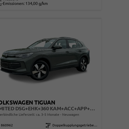
2
-Emissionen:
134,00 g/km
2
OLKSWAGEN TIGUAN
LIMITED DSG+EHK+360 KAM+ACC+APP+LED PLUS+17" LM+KLIMA
erbindliche Lieferzeit: ca. 3-5 Monate
Neuwagen
860962
Getriebe
Doppelkupplungsgetriebe (DSG)