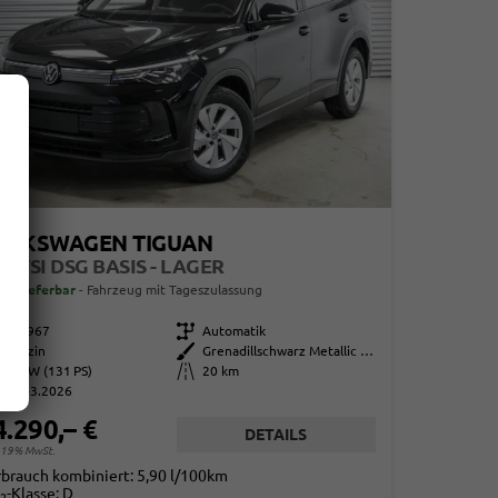
OLKSWAGEN TIGUAN
5 ETSI DSG BASIS - LAGER
ort lieferbar
Fahrzeug mit Tageszulassung
863967
Getriebe
Automatik
Benzin
Außenfarbe
Grenadillschwarz Metallic (0E)
96 kW (131 PS)
Kilometerstand
20 km
01.03.2026
4.290,– €
DETAILS
. 19% MwSt.
rbrauch kombiniert:
5,90 l/100km
-Klasse:
D