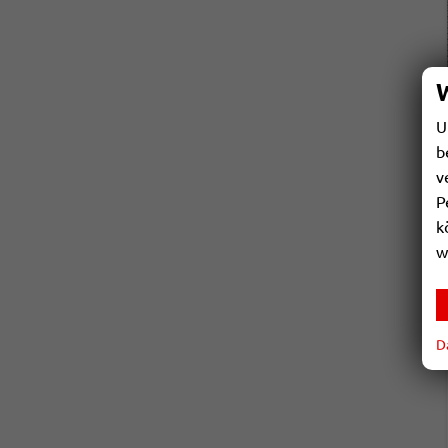
U
b
v
P
k
w
D