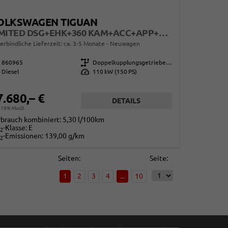
OLKSWAGEN TIGUAN
LIMITED DSG+EHK+360 KAM+ACC+APP+LED PLUS+17" LM+KLIMA
erbindliche Lieferzeit: ca. 3-5 Monate
Neuwagen
860965
Getriebe
Doppelkupplungsgetriebe (DSG)
Diesel
Leistung
110 kW (150 PS)
7.680,– €
DETAILS
. 19% MwSt.
rbrauch kombiniert:
5,30 l/100km
-Klasse:
E
2
-Emissionen:
139,00 g/km
2
Seiten:
Seite:
1
2
3
4
...
10