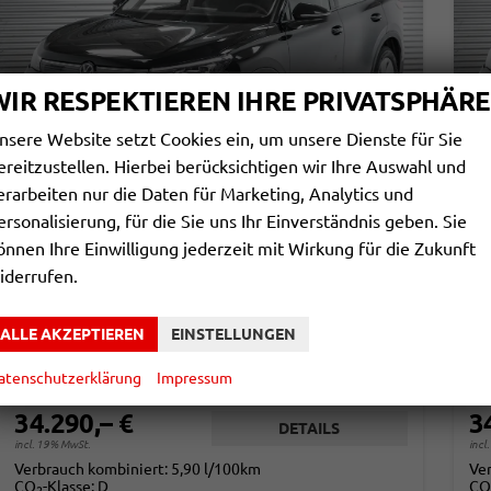
WIR RESPEKTIEREN IHRE PRIVATSPHÄRE
nsere Website setzt Cookies ein, um unsere Dienste für Sie
ereitzustellen. Hierbei berücksichtigen wir Ihre Auswahl und
erarbeiten nur die Daten für Marketing, Analytics und
ersonalisierung, für die Sie uns Ihr Einverständnis geben. Sie
VOLKSWAGEN TIGUAN
V
önnen Ihre Einwilligung jederzeit mit Wirkung für die Zukunft
1,5 ETSI DSG BASIS - LAGER
1,
iderrufen.
sofort lieferbar
Fahrzeug mit Tageszulassung
sof
Fahrzeugnr.
863966
Getriebe
Automatik
Fahrzeugnr.
ALLE AKZEPTIEREN
EINSTELLUNGEN
Kraftstoff
Benzin
Außenfarbe
Grenadillschwarz Metallic (0E)
Kraftstoff
Leistung
96 kW (131 PS)
Kilometerstand
20 km
Leistung
atenschutzerklärung
Impressum
01.03.2026
34.290,– €
3
DETAILS
incl. 19% MwSt.
incl
Verbrauch kombiniert:
5,90 l/100km
Ve
CO
-Klasse:
D
CO