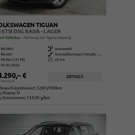
OLKSWAGEN TIGUAN
5 ETSI DSG BASIS - LAGER
ort lieferbar
Fahrzeug mit Tageszulassung
863965
Getriebe
Automatik
Benzin
Außenfarbe
Grenadillschwarz Metallic (0E)
96 kW (131 PS)
Kilometerstand
20 km
01.03.2026
4.290,– €
DETAILS
. 19% MwSt.
rbrauch kombiniert:
5,90 l/100km
-Klasse:
D
2
-Emissionen:
134,00 g/km
2