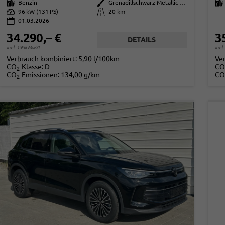
Kraftstoff
Benzin
Außenfarbe
Grenadillschwarz Metallic (0E)
Kraftstoff
Leistung
96 kW (131 PS)
Kilometerstand
20 km
01.03.2026
34.290,– €
3
DETAILS
incl. 19% MwSt.
incl
Verbrauch kombiniert:
5,90 l/100km
Ve
CO
-Klasse:
D
CO
2
CO
-Emissionen:
134,00 g/km
CO
2