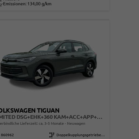
2
-Emissionen:
134,00 g/km
2
OLKSWAGEN TIGUAN
LIMITED DSG+EHK+360 KAM+ACC+APP+LED PLUS+17" LM+KLIMA
erbindliche Lieferzeit: ca. 3-5 Monate
Neuwagen
860962
Getriebe
Doppelkupplungsgetriebe (DSG)