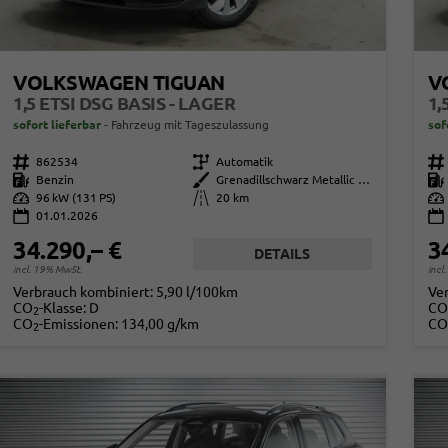
VOLKSWAGEN TIGUAN
V
1,5 ETSI DSG BASIS - LAGER
1,
sofort lieferbar
Fahrzeug mit Tageszulassung
sof
Fahrzeugnr.
862534
Getriebe
Automatik
Fahrzeugnr.
Kraftstoff
Benzin
Außenfarbe
Grenadillschwarz Metallic (0E)
Kraftstoff
Leistung
96 kW (131 PS)
Kilometerstand
20 km
Leistung
01.01.2026
34.290,– €
3
DETAILS
incl. 19% MwSt.
incl
Verbrauch kombiniert:
5,90 l/100km
Ve
CO
-Klasse:
D
CO
2
CO
-Emissionen:
134,00 g/km
CO
2