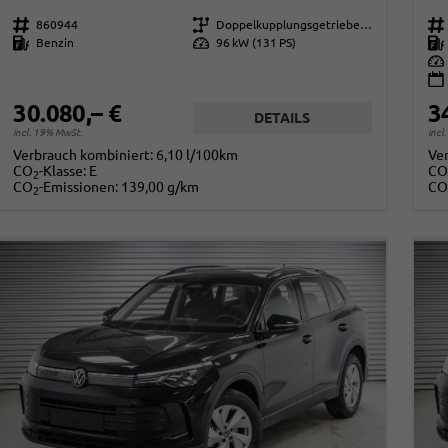
Fahrzeugnr.
860944
Getriebe
Doppelkupplungsgetriebe (DSG)
Fahrzeugnr.
Kraftstoff
Benzin
Leistung
96 kW (131 PS)
Kraftstoff
Leistung
30.080,– €
3
DETAILS
incl. 19% MwSt.
incl
Verbrauch kombiniert:
6,10 l/100km
Ve
CO
-Klasse:
E
CO
2
CO
-Emissionen:
139,00 g/km
CO
2