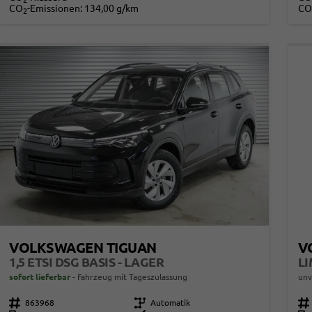
2
CO
-Emissionen:
134,00 g/km
CO
2
VOLKSWAGEN TIGUAN
V
1,5 ETSI DSG BASIS - LAGER
sofort lieferbar
Fahrzeug mit Tageszulassung
unv
Fahrzeugnr.
863968
Getriebe
Automatik
Fahrzeugnr.