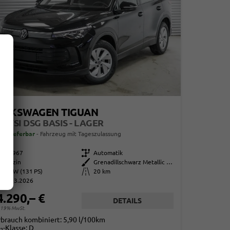
OLKSWAGEN TIGUAN
5 ETSI DSG BASIS - LAGER
ort lieferbar
Fahrzeug mit Tageszulassung
863967
Getriebe
Automatik
Benzin
Außenfarbe
Grenadillschwarz Metallic (0E)
96 kW (131 PS)
Kilometerstand
20 km
01.03.2026
4.290,– €
DETAILS
. 19% MwSt.
rbrauch kombiniert:
5,90 l/100km
-Klasse:
D