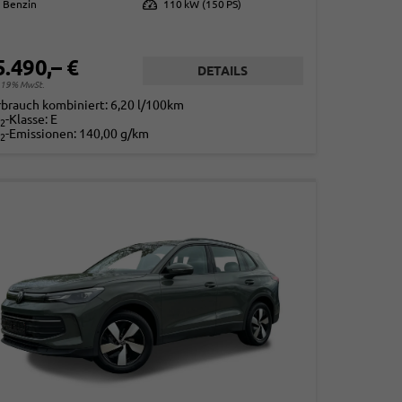
Benzin
Leistung
110 kW (150 PS)
5.490,– €
DETAILS
. 19% MwSt.
rbrauch kombiniert:
6,20 l/100km
-Klasse:
E
2
-Emissionen:
140,00 g/km
2