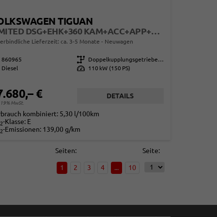
OLKSWAGEN TIGUAN
LIMITED DSG+EHK+360 KAM+ACC+APP+LED PLUS+17" LM+KLIMA
erbindliche Lieferzeit: ca. 3-5 Monate
Neuwagen
860965
Getriebe
Doppelkupplungsgetriebe (DSG)
Diesel
Leistung
110 kW (150 PS)
7.680,– €
DETAILS
. 19% MwSt.
rbrauch kombiniert:
5,30 l/100km
-Klasse:
E
2
-Emissionen:
139,00 g/km
2
Seiten:
Seite:
1
2
3
4
...
10