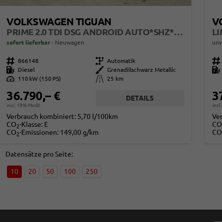
VOLKSWAGEN TIGUAN
V
PRIME 2.0 TDI DSG ANDROID AUTO*SHZ*18"*IQ DRIVE*360°*ACC*KEYLESS*LED PLUS*DESIGN PAKET
sofort lieferbar
Neuwagen
unv
Fahrzeugnr.
866148
Getriebe
Automatik
Fahrzeugnr.
Kraftstoff
Diesel
Außenfarbe
Grenadillschwarz Metallic
Kraftstoff
Leistung
110 kW (150 PS)
Kilometerstand
25 km
36.790,– €
3
DETAILS
incl. 19% MwSt.
incl
Verbrauch kombiniert:
5,70 l/100km
Ve
CO
-Klasse:
E
CO
2
CO
-Emissionen:
149,00 g/km
CO
2
Datensätze pro Seite:
10
20
50
100
250