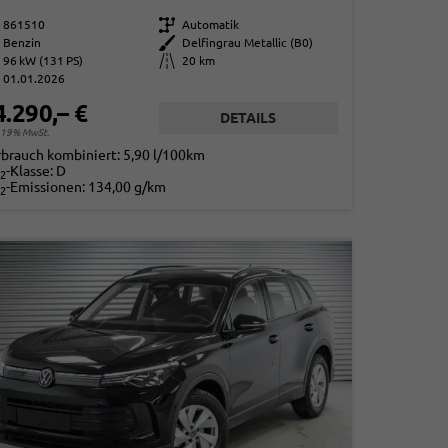
861510
Getriebe
Automatik
Benzin
Außenfarbe
Delfingrau Metallic (B0)
96 kW (131 PS)
Kilometerstand
20 km
01.01.2026
4.290,– €
DETAILS
. 19% MwSt.
rbrauch kombiniert:
5,90 l/100km
-Klasse:
D
2
-Emissionen:
134,00 g/km
2