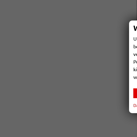
U
b
v
P
k
w
D