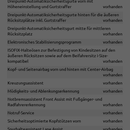
Dreipunkt-Automatiksicherheitsgurte vorn mit
Höheneinstellung und Gurtstraffer
vorhanden
Dreipunkt-Automatiksicherheitsgurte hinten für die äußeren
Rücksitzplätze inkl. Gurtstraffer
vorhanden
Dreipunkt-Automatiksicherheitsgurt mitte für mittleren
Rücksitzplatz
vorhanden
Elektronisches Stabilisierungsprogramm
vorhanden
ISOFIX-Halteösen zur Befestigung von Kindesitzen auf den
äußeren Rücksitzen sowie auf dem Beifahrersitz i-Size-
kompatibel
vorhanden
Kopf- und Seitenairbag vorn und hinten mit Center-Airbag
vorhanden
Kreuzungsassistent
vorhanden
Müdigkeits- und Ablenkungserkennung
vorhanden
Notbremsassistent Front Assist mit Fußgänger- und
Radfahrererkennung
vorhanden
Notruf-Service
vorhanden
Sicherheitsoptimierte Kopfstützen vorn
vorhanden
Spurhalteassistent Lane Assist
vorhanden