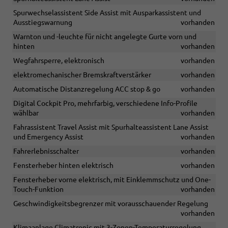
Spurwechselassistent Side Assist mit Ausparkassistent und
Ausstiegswarnung
vorhanden
Warnton und -leuchte für nicht angelegte Gurte vorn und
hinten
vorhanden
Wegfahrsperre, elektronisch
vorhanden
elektromechanischer Bremskraftverstärker
vorhanden
Automatische Distanzregelung ACC stop & go
vorhanden
Digital Cockpit Pro, mehrfarbig, verschiedene Info-Profile
wählbar
vorhanden
Fahrassistent Travel Assist mit Spurhalteassistent Lane Assist
und Emergency Assist
vorhanden
Fahrerlebnisschalter
vorhanden
Fensterheber hinten elektrisch
vorhanden
Fensterheber vorne elektrisch, mit Einklemmschutz und One-
Touch-Funktion
vorhanden
Geschwindigkeitsbegrenzer mit vorausschauender Regelung
vorhanden
Klimaanlage Climatronic mit 3-Zonen-Temperaturregelung