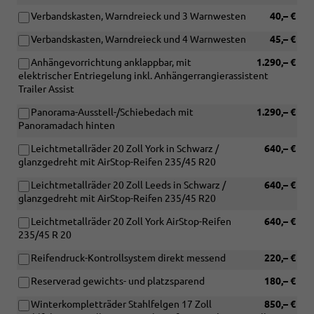
Verbandskasten, Warndreieck und 3 Warnwesten
40,– €
Verbandskasten, Warndreieck und 4 Warnwesten
45,– €
Anhängevorrichtung anklappbar, mit
1.290,– €
elektrischer Entriegelung inkl. Anhängerrangierassistent
Trailer Assist
Panorama-Ausstell-/Schiebedach mit
1.290,– €
Panoramadach hinten
Leichtmetallräder 20 Zoll York in Schwarz /
640,– €
glanzgedreht mit AirStop-Reifen 235/45 R20
Leichtmetallräder 20 Zoll Leeds in Schwarz /
640,– €
glanzgedreht mit AirStop-Reifen 235/45 R20
Leichtmetallräder 20 Zoll York AirStop-Reifen
640,– €
235/45 R 20
Reifendruck-Kontrollsystem direkt messend
220,– €
Reserverad gewichts- und platzsparend
180,– €
Winterkompletträder Stahlfelgen 17 Zoll
850,– €