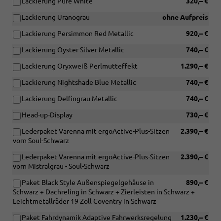
Lackierung Pure White
320,– €
Lackierung Uranograu
ohne Aufpreis
Lackierung Persimmon Red Metallic
920,– €
Lackierung Oyster Silver Metallic
740,– €
Lackierung Oryxweiß Perlmutteffekt
1.290,– €
Lackierung Nightshade Blue Metallic
740,– €
Lackierung Delfingrau Metallic
740,– €
Head-up-Display
730,– €
Lederpaket Varenna mit ergoActive-Plus-Sitzen
2.390,– €
vorn Soul-Schwarz
Lederpaket Varenna mit ergoActive-Plus-Sitzen
2.390,– €
vorn Mistralgrau - Soul-Schwarz
Paket Black Style Außenspiegelgehäuse in
890,– €
Schwarz + Dachreling in Schwarz + Zierleisten in Schwarz +
Leichtmetallräder 19 Zoll Coventry in Schwarz
Paket Fahrdynamik Adaptive Fahrwerksregelung
1.230,– €