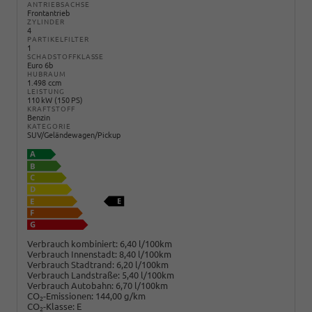
ANTRIEBSACHSE
Frontantrieb
ZYLINDER
4
PARTIKELFILTER
1
SCHADSTOFFKLASSE
Euro 6b
HUBRAUM
1.498 ccm
LEISTUNG
110 kW (150 PS)
KRAFTSTOFF
Benzin
KATEGORIE
SUV/Geländewagen/Pickup
Verbrauch kombiniert:
6,40 l/100km
Verbrauch Innenstadt:
8,40 l/100km
Verbrauch Stadtrand:
6,20 l/100km
Verbrauch Landstraße:
5,40 l/100km
Verbrauch Autobahn:
6,70 l/100km
CO
-Emissionen:
144,00 g/km
2
CO
-Klasse:
E
2