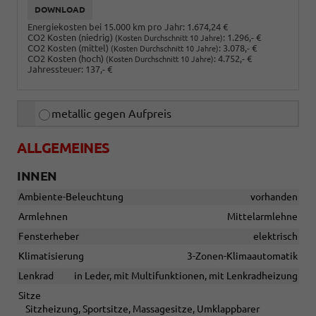
DOWNLOAD
Energiekosten bei 15.000 km pro Jahr:
1.674,24 €
CO2 Kosten (niedrig)
:
1.296,- €
(Kosten Durchschnitt 10 Jahre)
CO2 Kosten (mittel)
:
3.078,- €
(Kosten Durchschnitt 10 Jahre)
CO2 Kosten (hoch)
:
4.752,- €
(Kosten Durchschnitt 10 Jahre)
Jahressteuer:
137,- €
metallic gegen Aufpreis
ALLGEMEINES
INNEN
Ambiente-Beleuchtung
vorhanden
Armlehnen
Mittelarmlehne
Fensterheber
elektrisch
Klimatisierung
3-Zonen-Klimaautomatik
Lenkrad
in Leder, mit Multifunktionen, mit Lenkradheizung
Sitze
Sitzheizung, Sportsitze, Massagesitze, Umklappbarer