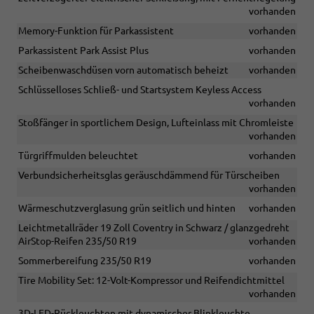
vorhanden
Memory-Funktion für Parkassistent
vorhanden
Parkassistent Park Assist Plus
vorhanden
Scheibenwaschdüsen vorn automatisch beheizt
vorhanden
Schlüsselloses Schließ- und Startsystem Keyless Access
vorhanden
Stoßfänger in sportlichem Design, Lufteinlass mit Chromleiste
vorhanden
Türgriffmulden beleuchtet
vorhanden
Verbundsicherheitsglas geräuschdämmend für Türscheiben
vorhanden
Wärmeschutzverglasung grün seitlich und hinten
vorhanden
Leichtmetallräder 19 Zoll Coventry in Schwarz / glanzgedreht
AirStop-Reifen 235/50 R19
vorhanden
Sommerbereifung 235/50 R19
vorhanden
Tire Mobility Set: 12-Volt-Kompressor und Reifendichtmittel
vorhanden
3D-LED-Rückleuchten mit dynamischer Blinkleuchte