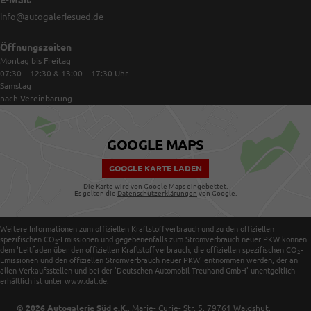
E-Mail:
info@autogaleriesued.de
Öffnungszeiten
Montag bis Freitag
07:30 – 12:30 & 13:00 – 17:30
Uhr
Samstag
nach Vereinbarung
GOOGLE MAPS
GOOGLE KARTE LADEN
Die Karte wird von Google Maps eingebettet.
Es gelten die
Datenschutzerklärungen
von Google.
Weitere Informationen zum offiziellen Kraftstoffverbrauch und zu den offiziellen
spezifischen CO
-Emissionen und gegebenenfalls zum Stromverbrauch neuer PKW können
2
dem 'Leitfaden über den offiziellen Kraftstoffverbrauch, die offiziellen spezifischen CO
-
2
Emissionen und den offiziellen Stromverbrauch neuer PKW' entnommen werden, der an
allen Verkaufsstellen und bei der 'Deutschen Automobil Treuhand GmbH' unentgeltlich
erhältlich ist unter www.dat.de.
© 2026
Autogalerie Süd e.K.
,
Marie- Curie- Str. 5
,
79761
Waldshut,