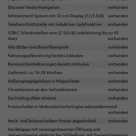
Discover Media-Navigation
vorhanden
Infotainment-System mit 32-cm-Display (12,9 Zoll)
vorhanden
Telefonschnittstelle mit induktiver Ladefunktion
vorhanden
USB-C Schnittstellen vorn (2 Stück) Ladeleistung bis zu 45
Watt
vorhanden
Alle Bilder sind Bestellbeispiele
vorhanden
Fahrzeugaufbereitung bereits inklusive
vorhanden
Kennzeichenhalterungen bereits inklusive
vorhanden
Lieferzeit: ca. 16-28 Wochen
vorhanden
Außenspiegelgehäuse in Wagenfarbe
vorhanden
Chromleisten an den Seitenfenstern
vorhanden
Dachreling silber eloxiert
vorhanden
Frontscheibe in Verbundsicherheitsglas wärmedämmend
vorhanden
Heck- und Seitenscheiben hinten abgedunkelt
vorhanden
Heckklappe mit sensorgesteuerter Öffnung und
zeitverzögerter elektrischer Schließung, mit Fernentriegelung