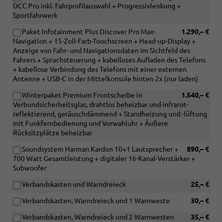
DCC Pro inkl. Fahrprofilauswahl + Progressivlenkung +
Sportfahrwerk
Paket Infotainment Plus Discover Pro Max-
1.290,– €
Navigation + 15-Zoll-Farb-Touchscreen + Head-up-Display +
Anzeige von Fahr- und Navigationsdaten im Sichtfeld des
Fahrers + Sprachsteuerung + kabelloses Aufladen des Telefons
+ kabellose Verbindung des Telefons mit einer externen
Antenne + USB-C in der Mittelkonsole hinten 2x (nur laden)
Winterpaket Premium Frontscheibe in
1.540,– €
Verbundsicherheitsglas, drahtlos beheizbar und infrarot-
reflektierend, geräuschdämmend + Standheizung und -lüftung
mit Funkfernbedienung und Vorwahluhr + Äußere
Rücksitzplätze beheizbar
Soundsystem Harman Kardon 10+1 Lautsprecher +
890,– €
700 Watt Gesamtleistung + digitaler 16-Kanal-Verstärker +
Subwoofer
Verbandskasten und Warndreieck
25,– €
Verbandskasten, Warndreieck und 1 Warnweste
30,– €
Verbandskasten, Warndreieck und 2 Warnwesten
35,– €