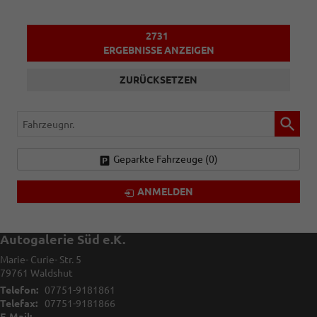
2731
ERGEBNISSE ANZEIGEN
ZURÜCKSETZEN
Fahrzeugnr.
Geparkte Fahrzeuge (
0
)
ANMELDEN
Autogalerie Süd e.K.
Marie- Curie- Str. 5
79761
Waldshut
Telefon:
07751-9181861
Telefax:
07751-9181866