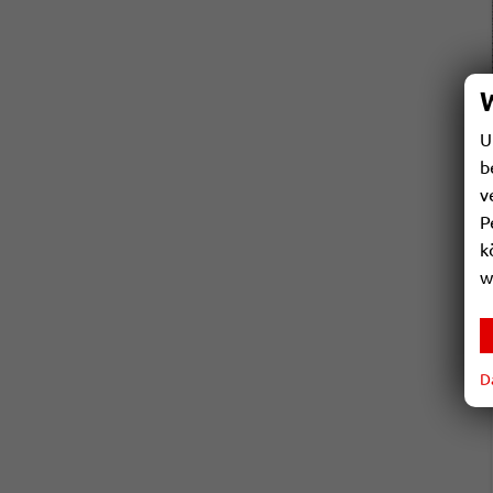
U
b
v
P
k
w
D