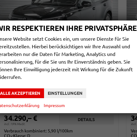
WIR RESPEKTIEREN IHRE PRIVATSPHÄRE
nsere Website setzt Cookies ein, um unsere Dienste für Sie
ereitzustellen. Hierbei berücksichtigen wir Ihre Auswahl und
erarbeiten nur die Daten für Marketing, Analytics und
ersonalisierung, für die Sie uns Ihr Einverständnis geben. Sie
VOLKSWAGEN TIGUAN
V
önnen Ihre Einwilligung jederzeit mit Wirkung für die Zukunft
1,5 ETSI DSG BASIS - LAGER
1,
iderrufen.
sofort lieferbar
Fahrzeug mit Tageszulassung
sof
Fahrzeugnr.
863966
Getriebe
Automatik
Fahrzeugnr.
ALLE AKZEPTIEREN
EINSTELLUNGEN
Kraftstoff
Benzin
Außenfarbe
Grenadillschwarz Metallic (0E)
Kraftstoff
Leistung
96 kW (131 PS)
Kilometerstand
20 km
Leistung
atenschutzerklärung
Impressum
01.03.2026
34.290,– €
3
DETAILS
incl. 19% MwSt.
incl
Verbrauch kombiniert:
5,90 l/100km
Ve
CO
-Klasse:
D
CO