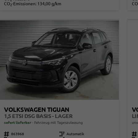
2
CO
-Emissionen:
134,00 g/km
CO
2
VOLKSWAGEN TIGUAN
V
1,5 ETSI DSG BASIS - LAGER
sofort lieferbar
Fahrzeug mit Tageszulassung
unv
Fahrzeugnr.
863968
Getriebe
Automatik
Fahrzeugnr.