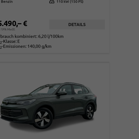
Benzin
Leistung
110 kW (150 PS)
5.490,– €
DETAILS
. 19% MwSt.
rbrauch kombiniert:
6,20 l/100km
-Klasse:
E
2
-Emissionen:
140,00 g/km
2