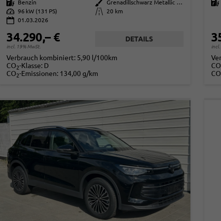
Kraftstoff
Benzin
Außenfarbe
Grenadillschwarz Metallic (0E)
Kraftstoff
Leistung
96 kW (131 PS)
Kilometerstand
20 km
01.03.2026
34.290,– €
3
DETAILS
incl. 19% MwSt.
incl
Verbrauch kombiniert:
5,90 l/100km
Ve
CO
-Klasse:
D
CO
2
CO
-Emissionen:
134,00 g/km
CO
2