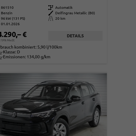
861510
Getriebe
Automatik
Benzin
Außenfarbe
Delfingrau Metallic (B0)
96 kW (131 PS)
Kilometerstand
20 km
01.01.2026
4.290,– €
DETAILS
. 19% MwSt.
rbrauch kombiniert:
5,90 l/100km
-Klasse:
D
2
-Emissionen:
134,00 g/km
2