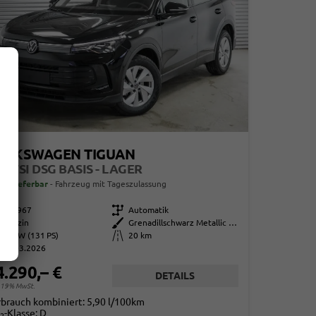
OLKSWAGEN TIGUAN
5 ETSI DSG BASIS - LAGER
ort lieferbar
Fahrzeug mit Tageszulassung
863967
Getriebe
Automatik
Benzin
Außenfarbe
Grenadillschwarz Metallic (0E)
96 kW (131 PS)
Kilometerstand
20 km
01.03.2026
4.290,– €
DETAILS
. 19% MwSt.
rbrauch kombiniert:
5,90 l/100km
-Klasse:
D