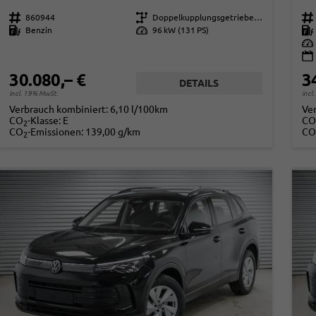
Fahrzeugnr.
860944
Getriebe
Doppelkupplungsgetriebe (DSG)
Fahrzeugnr.
Kraftstoff
Benzin
Leistung
96 kW (131 PS)
Kraftstoff
Leistung
30.080,– €
3
DETAILS
incl. 19% MwSt.
incl
Verbrauch kombiniert:
6,10 l/100km
Ve
CO
-Klasse:
E
CO
2
CO
-Emissionen:
139,00 g/km
CO
2