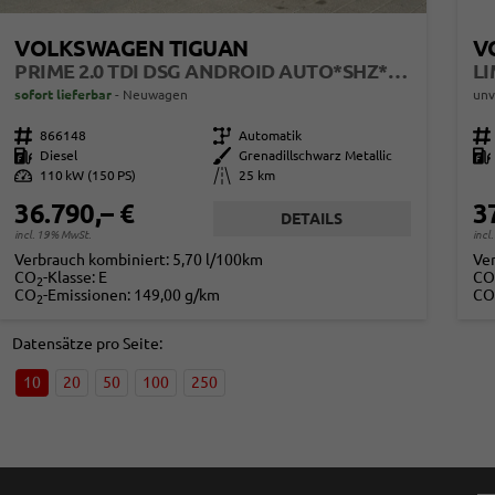
VOLKSWAGEN TIGUAN
V
PRIME 2.0 TDI DSG ANDROID AUTO*SHZ*18"*IQ DRIVE*360°*ACC*KEYLESS*LED PLUS*DESIGN PAKET
sofort lieferbar
Neuwagen
unv
Fahrzeugnr.
866148
Getriebe
Automatik
Fahrzeugnr.
Kraftstoff
Diesel
Außenfarbe
Grenadillschwarz Metallic
Kraftstoff
Leistung
110 kW (150 PS)
Kilometerstand
25 km
36.790,– €
3
DETAILS
incl. 19% MwSt.
incl
Verbrauch kombiniert:
5,70 l/100km
Ve
CO
-Klasse:
E
CO
2
CO
-Emissionen:
149,00 g/km
CO
2
Datensätze pro Seite:
10
20
50
100
250