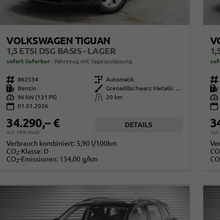
VOLKSWAGEN TIGUAN
V
1,5 ETSI DSG BASIS - LAGER
1,
sofort lieferbar
Fahrzeug mit Tageszulassung
sof
Fahrzeugnr.
862534
Getriebe
Automatik
Fahrzeugnr.
Kraftstoff
Benzin
Außenfarbe
Grenadillschwarz Metallic (0E)
Kraftstoff
Leistung
96 kW (131 PS)
Kilometerstand
20 km
Leistung
01.01.2026
34.290,– €
3
DETAILS
incl. 19% MwSt.
incl
Verbrauch kombiniert:
5,90 l/100km
Ve
CO
-Klasse:
D
CO
2
CO
-Emissionen:
134,00 g/km
CO
2