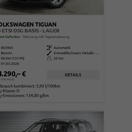
OLKSWAGEN TIGUAN
5 ETSI DSG BASIS - LAGER
ort lieferbar
Fahrzeug mit Tageszulassung
863965
Getriebe
Automatik
Benzin
Außenfarbe
Grenadillschwarz Metallic (0E)
96 kW (131 PS)
Kilometerstand
20 km
01.03.2026
4.290,– €
DETAILS
. 19% MwSt.
rbrauch kombiniert:
5,90 l/100km
-Klasse:
D
2
-Emissionen:
134,00 g/km
2