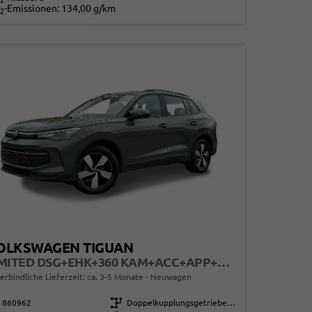
2
-Emissionen:
134,00 g/km
2
OLKSWAGEN TIGUAN
LIMITED DSG+EHK+360 KAM+ACC+APP+LED PLUS+17" LM+KLIMA
erbindliche Lieferzeit: ca. 3-5 Monate
Neuwagen
860962
Getriebe
Doppelkupplungsgetriebe (DSG)