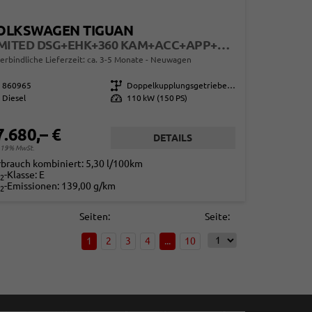
OLKSWAGEN TIGUAN
LIMITED DSG+EHK+360 KAM+ACC+APP+LED PLUS+17" LM+KLIMA
erbindliche Lieferzeit: ca. 3-5 Monate
Neuwagen
860965
Getriebe
Doppelkupplungsgetriebe (DSG)
Diesel
Leistung
110 kW (150 PS)
7.680,– €
DETAILS
. 19% MwSt.
rbrauch kombiniert:
5,30 l/100km
-Klasse:
E
2
-Emissionen:
139,00 g/km
2
Seiten:
Seite:
1
2
3
4
...
10