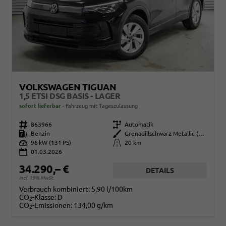
VOLKSWAGEN TIGUAN
1,5 ETSI DSG BASIS - LAGER
sofort lieferbar
Fahrzeug mit Tageszulassung
Fahrzeugnr.
863966
Getriebe
Automatik
Kraftstoff
Benzin
Außenfarbe
Grenadillschwarz Metallic (0E)
Leistung
96 kW (131 PS)
Kilometerstand
20 km
01.03.2026
34.290,– €
DETAILS
incl. 19% MwSt.
Verbrauch kombiniert:
5,90 l/100km
CO
-Klasse:
D
2
CO
-Emissionen:
134,00 g/km
2