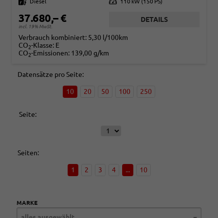
Kraftstoff
Diesel
Leistung
110 kW (150 PS)
37.680,– €
DETAILS
incl. 19% MwSt.
Verbrauch kombiniert:
5,30 l/100km
CO
-Klasse:
E
2
CO
-Emissionen:
139,00 g/km
2
Datensätze pro Seite:
10
20
50
100
250
Seite:
Seiten:
1
2
3
4
...
10
MARKE
alles ausgewählt