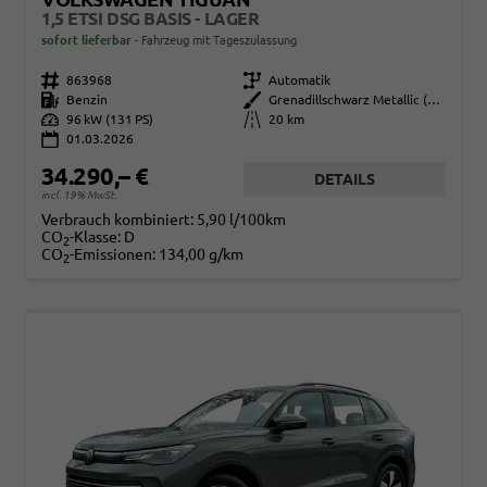
1,5 ETSI DSG BASIS - LAGER
sofort lieferbar
Fahrzeug mit Tageszulassung
Fahrzeugnr.
863968
Getriebe
Automatik
Kraftstoff
Benzin
Außenfarbe
Grenadillschwarz Metallic (0E)
Leistung
96 kW (131 PS)
Kilometerstand
20 km
01.03.2026
34.290,– €
DETAILS
incl. 19% MwSt.
Verbrauch kombiniert:
5,90 l/100km
CO
-Klasse:
D
2
CO
-Emissionen:
134,00 g/km
2