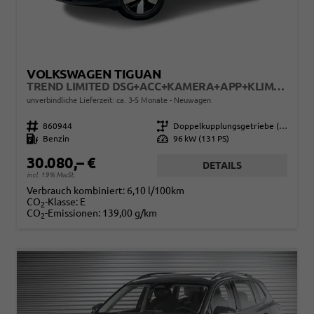
VOLKSWAGEN TIGUAN
TREND LIMITED DSG+ACC+KAMERA+APP+KLIMA+LED+17" LM
unverbindliche Lieferzeit: ca. 3-5 Monate
Neuwagen
Fahrzeugnr.
860944
Getriebe
Doppelkupplungsgetriebe (DSG)
Kraftstoff
Benzin
Leistung
96 kW (131 PS)
30.080,– €
DETAILS
incl. 19% MwSt.
Verbrauch kombiniert:
6,10 l/100km
CO
-Klasse:
E
2
CO
-Emissionen:
139,00 g/km
2