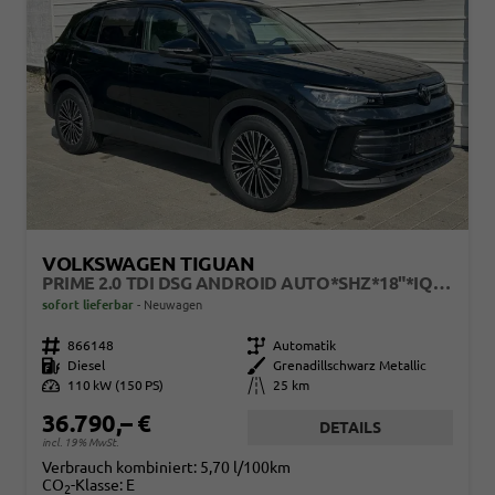
VOLKSWAGEN TIGUAN
PRIME 2.0 TDI DSG ANDROID AUTO*SHZ*18"*IQ DRIVE*360°*ACC*KEYLESS*LED PLUS*DESIGN PAKET
sofort lieferbar
Neuwagen
Fahrzeugnr.
866148
Getriebe
Automatik
Kraftstoff
Diesel
Außenfarbe
Grenadillschwarz Metallic
Leistung
110 kW (150 PS)
Kilometerstand
25 km
36.790,– €
DETAILS
incl. 19% MwSt.
Verbrauch kombiniert:
5,70 l/100km
CO
-Klasse:
E
2