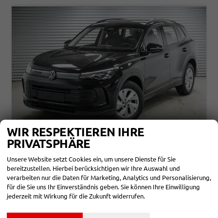
WIR RESPEKTIEREN IHRE
PRIVATSPHÄRE
VOLKSWAGEN TIGUAN
1,5 ETSI DSG BASIS - LAGER
Unsere Website setzt Cookies ein, um unsere Dienste für Sie
bereitzustellen. Hierbei berücksichtigen wir Ihre Auswahl und
sofort lieferbar
Fahrzeug mit Tageszulassung
verarbeiten nur die Daten für Marketing, Analytics und Personalisierung,
für die Sie uns Ihr Einverständnis geben. Sie können Ihre Einwilligung
Fahrzeugnr.
863967
Getriebe
Automatik
Kraftstoff
Benzin
Außenfarbe
Grenadillschwarz Metallic (0E)
jederzeit mit Wirkung für die Zukunft widerrufen.
Leistung
96 kW (131 PS)
Kilometerstand
20 km
01.03.2026