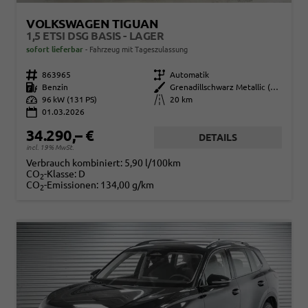
VOLKSWAGEN TIGUAN
1,5 ETSI DSG BASIS - LAGER
sofort lieferbar
Fahrzeug mit Tageszulassung
Fahrzeugnr.
863965
Getriebe
Automatik
Kraftstoff
Benzin
Außenfarbe
Grenadillschwarz Metallic (0E)
Leistung
96 kW (131 PS)
Kilometerstand
20 km
01.03.2026
34.290,– €
DETAILS
incl. 19% MwSt.
Verbrauch kombiniert:
5,90 l/100km
CO
-Klasse:
D
2
CO
-Emissionen:
134,00 g/km
2