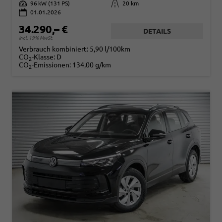
Leistung
96 kW (131 PS)
Kilometerstand
20 km
01.01.2026
34.290,– €
DETAILS
incl. 19% MwSt.
Verbrauch kombiniert:
5,90 l/100km
CO
-Klasse:
D
2
CO
-Emissionen:
134,00 g/km
2