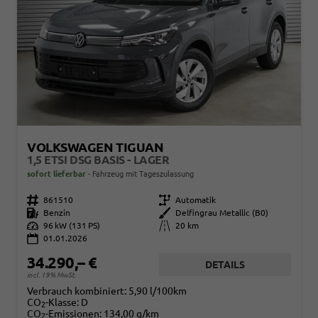
VOLKSWAGEN TIGUAN
1,5 ETSI DSG BASIS - LAGER
sofort lieferbar
Fahrzeug mit Tageszulassung
Fahrzeugnr.
861510
Getriebe
Automatik
Kraftstoff
Benzin
Außenfarbe
Delfingrau Metallic (B0)
Leistung
96 kW (131 PS)
Kilometerstand
20 km
01.01.2026
34.290,– €
DETAILS
incl. 19% MwSt.
Verbrauch kombiniert:
5,90 l/100km
CO
-Klasse:
D
2
CO
-Emissionen:
134,00 g/km
2