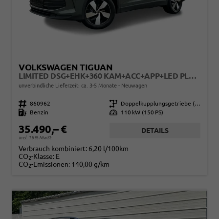
VOLKSWAGEN TIGUAN
LIMITED DSG+EHK+360 KAM+ACC+APP+LED PLUS+17" LM+KLIMA
unverbindliche Lieferzeit: ca. 3-5 Monate
Neuwagen
Fahrzeugnr.
860962
Getriebe
Doppelkupplungsgetriebe (DSG)
Kraftstoff
Benzin
Leistung
110 kW (150 PS)
35.490,– €
DETAILS
incl. 19% MwSt.
Verbrauch kombiniert:
6,20 l/100km
CO
-Klasse:
E
2
CO
-Emissionen:
140,00 g/km
2