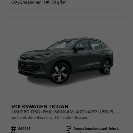
CO
-Emissionen:
149,00 g/km
2
VOLKSWAGEN TIGUAN
LIMITED DSG+EHK+360 KAM+ACC+APP+LED PLUS+17" LM+KLIMA
unverbindliche Lieferzeit: ca. 3-5 Monate
Neuwagen
Fahrzeugnr.
860965
Getriebe
Doppelkupplungsgetriebe (DSG)