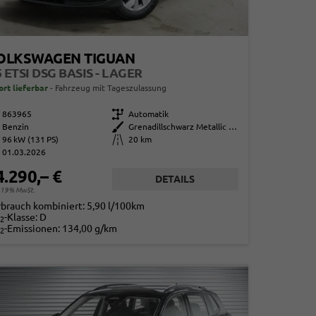
OLKSWAGEN TIGUAN
5 ETSI DSG BASIS - LAGER
ort lieferbar
Fahrzeug mit Tageszulassung
863965
Getriebe
Automatik
Benzin
Außenfarbe
Grenadillschwarz Metallic (0E)
96 kW (131 PS)
Kilometerstand
20 km
01.03.2026
4.290,– €
DETAILS
. 19% MwSt.
rbrauch kombiniert:
5,90 l/100km
-Klasse:
D
2
-Emissionen:
134,00 g/km
2