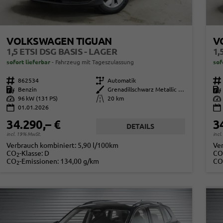
VOLKSWAGEN TIGUAN
V
1,5 ETSI DSG BASIS - LAGER
1,
sofort lieferbar
Fahrzeug mit Tageszulassung
sof
Fahrzeugnr.
862534
Getriebe
Automatik
Fahrzeugnr.
Kraftstoff
Benzin
Außenfarbe
Grenadillschwarz Metallic (0E)
Kraftstoff
Leistung
96 kW (131 PS)
Kilometerstand
20 km
Leistung
01.01.2026
34.290,– €
3
DETAILS
incl. 19% MwSt.
incl
Verbrauch kombiniert:
5,90 l/100km
Ve
CO
-Klasse:
D
CO
2
CO
-Emissionen:
134,00 g/km
CO
2