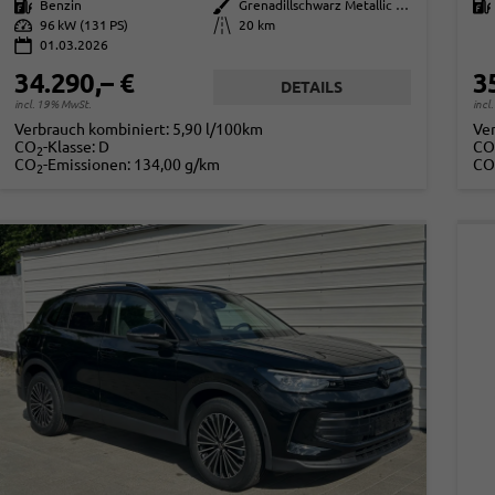
Kraftstoff
Benzin
Außenfarbe
Grenadillschwarz Metallic (0E)
Kraftstoff
Leistung
96 kW (131 PS)
Kilometerstand
20 km
01.03.2026
34.290,– €
3
DETAILS
incl. 19% MwSt.
incl
Verbrauch kombiniert:
5,90 l/100km
Ve
CO
-Klasse:
D
CO
2
CO
-Emissionen:
134,00 g/km
CO
2