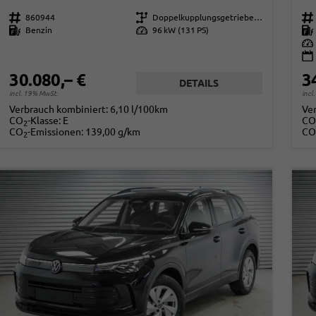
Fahrzeugnr.
860944
Getriebe
Doppelkupplungsgetriebe (DSG)
Fahrzeugnr.
Kraftstoff
Benzin
Leistung
96 kW (131 PS)
Kraftstoff
Leistung
30.080,– €
3
DETAILS
incl. 19% MwSt.
incl
Verbrauch kombiniert:
6,10 l/100km
Ve
CO
-Klasse:
E
CO
2
CO
-Emissionen:
139,00 g/km
CO
2