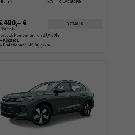
Benzin
Leistung
110 kW (150 PS)
5.490,– €
DETAILS
. 19% MwSt.
rbrauch kombiniert:
6,20 l/100km
-Klasse:
E
2
-Emissionen:
140,00 g/km
2