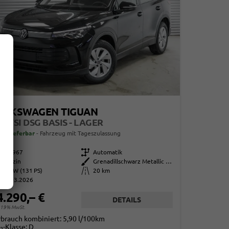
OLKSWAGEN TIGUAN
5 ETSI DSG BASIS - LAGER
ort lieferbar
Fahrzeug mit Tageszulassung
863967
Getriebe
Automatik
Benzin
Außenfarbe
Grenadillschwarz Metallic (0E)
96 kW (131 PS)
Kilometerstand
20 km
01.03.2026
4.290,– €
DETAILS
. 19% MwSt.
rbrauch kombiniert:
5,90 l/100km
-Klasse:
D