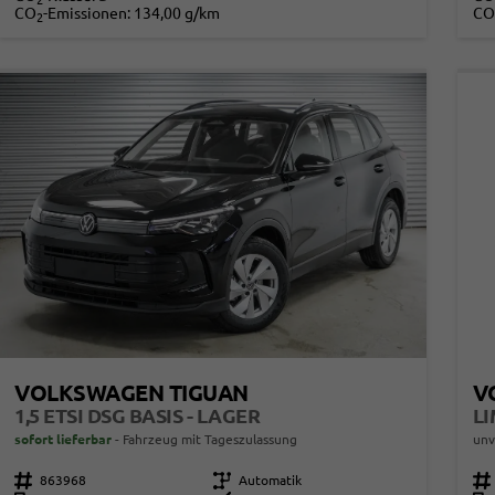
2
CO
-Emissionen:
134,00 g/km
CO
2
VOLKSWAGEN TIGUAN
V
1,5 ETSI DSG BASIS - LAGER
sofort lieferbar
Fahrzeug mit Tageszulassung
unv
Fahrzeugnr.
863968
Getriebe
Automatik
Fahrzeugnr.