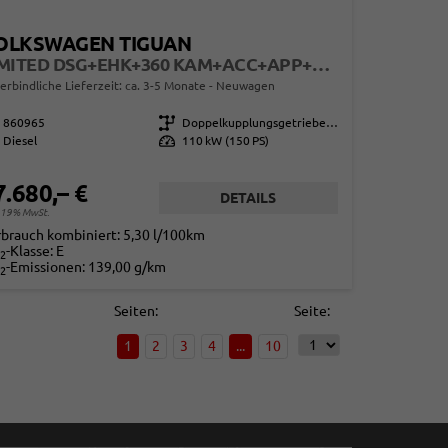
OLKSWAGEN TIGUAN
LIMITED DSG+EHK+360 KAM+ACC+APP+LED PLUS+17" LM+KLIMA
erbindliche Lieferzeit: ca. 3-5 Monate
Neuwagen
860965
Getriebe
Doppelkupplungsgetriebe (DSG)
Diesel
Leistung
110 kW (150 PS)
7.680,– €
DETAILS
. 19% MwSt.
rbrauch kombiniert:
5,30 l/100km
-Klasse:
E
2
-Emissionen:
139,00 g/km
2
Seiten:
Seite:
1
2
3
4
...
10