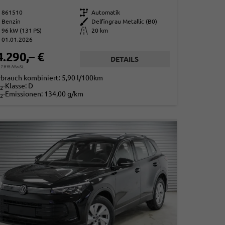
861510
Getriebe
Automatik
Benzin
Außenfarbe
Delfingrau Metallic (B0)
96 kW (131 PS)
Kilometerstand
20 km
01.01.2026
4.290,– €
DETAILS
. 19% MwSt.
rbrauch kombiniert:
5,90 l/100km
-Klasse:
D
2
-Emissionen:
134,00 g/km
2