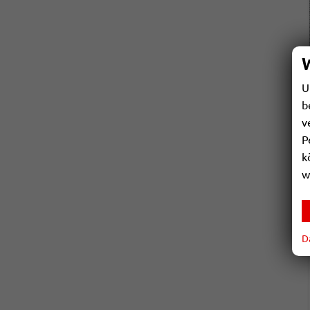
U
b
v
P
k
w
D