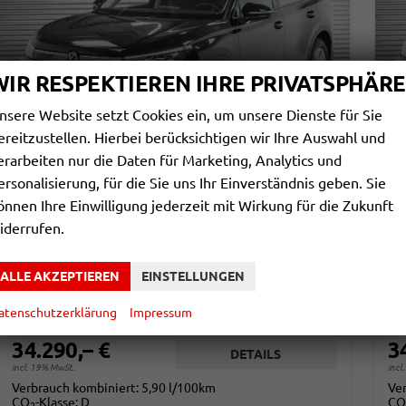
WIR RESPEKTIEREN IHRE PRIVATSPHÄRE
nsere Website setzt Cookies ein, um unsere Dienste für Sie
ereitzustellen. Hierbei berücksichtigen wir Ihre Auswahl und
erarbeiten nur die Daten für Marketing, Analytics und
ersonalisierung, für die Sie uns Ihr Einverständnis geben. Sie
VOLKSWAGEN TIGUAN
V
önnen Ihre Einwilligung jederzeit mit Wirkung für die Zukunft
1,5 ETSI DSG BASIS - LAGER
1,
iderrufen.
sofort lieferbar
Fahrzeug mit Tageszulassung
sof
Fahrzeugnr.
863966
Getriebe
Automatik
Fahrzeugnr.
ALLE AKZEPTIEREN
EINSTELLUNGEN
Kraftstoff
Benzin
Außenfarbe
Grenadillschwarz Metallic (0E)
Kraftstoff
Leistung
96 kW (131 PS)
Kilometerstand
20 km
Leistung
atenschutzerklärung
Impressum
01.03.2026
34.290,– €
3
DETAILS
incl. 19% MwSt.
incl
Verbrauch kombiniert:
5,90 l/100km
Ve
CO
-Klasse:
D
CO