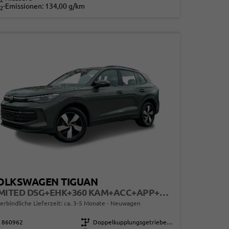
2
-Emissionen:
134,00 g/km
2
OLKSWAGEN TIGUAN
LIMITED DSG+EHK+360 KAM+ACC+APP+LED PLUS+17" LM+KLIMA
erbindliche Lieferzeit: ca. 3-5 Monate
Neuwagen
860962
Getriebe
Doppelkupplungsgetriebe (DSG)