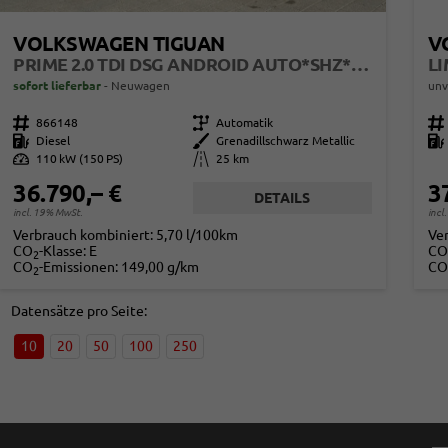
VOLKSWAGEN TIGUAN
V
PRIME 2.0 TDI DSG ANDROID AUTO*SHZ*18"*IQ DRIVE*360°*ACC*KEYLESS*LED PLUS*DESIGN PAKET
sofort lieferbar
Neuwagen
unv
Fahrzeugnr.
866148
Getriebe
Automatik
Fahrzeugnr.
Kraftstoff
Diesel
Außenfarbe
Grenadillschwarz Metallic
Kraftstoff
Leistung
110 kW (150 PS)
Kilometerstand
25 km
36.790,– €
3
DETAILS
incl. 19% MwSt.
incl
Verbrauch kombiniert:
5,70 l/100km
Ve
CO
-Klasse:
E
CO
2
CO
-Emissionen:
149,00 g/km
CO
2
Datensätze pro Seite:
10
20
50
100
250