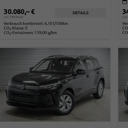
30.080,– €
3
DETAILS
incl. 19% MwSt.
incl
Verbrauch kombiniert:
6,10 l/100km
Ve
CO
-Klasse:
E
CO
2
CO
-Emissionen:
139,00 g/km
CO
2