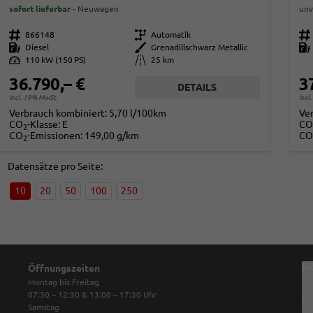
sofort lieferbar
Neuwagen
unv
Fahrzeugnr.
866148
Getriebe
Automatik
Fahrzeugnr.
Kraftstoff
Diesel
Außenfarbe
Grenadillschwarz Metallic
Kraftstoff
Leistung
110 kW (150 PS)
Kilometerstand
25 km
36.790,– €
3
DETAILS
incl. 19% MwSt.
incl
Verbrauch kombiniert:
5,70 l/100km
Ve
CO
-Klasse:
E
CO
2
CO
-Emissionen:
149,00 g/km
CO
2
Datensätze pro Seite:
10
20
50
100
250
Öffnungszeiten
Montag bis Freitag
07:30 – 12:30 & 13:00 – 17:30
Uhr
Samstag