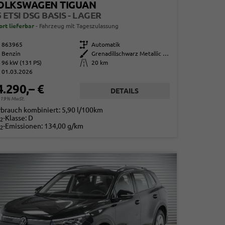
OLKSWAGEN TIGUAN
5 ETSI DSG BASIS - LAGER
ort lieferbar
Fahrzeug mit Tageszulassung
863965
Getriebe
Automatik
Benzin
Außenfarbe
Grenadillschwarz Metallic (0E)
96 kW (131 PS)
Kilometerstand
20 km
01.03.2026
4.290,– €
DETAILS
. 19% MwSt.
rbrauch kombiniert:
5,90 l/100km
-Klasse:
D
2
-Emissionen:
134,00 g/km
2