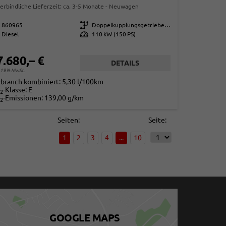
erbindliche Lieferzeit: ca. 3-5 Monate
Neuwagen
860965
Getriebe
Doppelkupplungsgetriebe (DSG)
Diesel
Leistung
110 kW (150 PS)
7.680,– €
DETAILS
. 19% MwSt.
rbrauch kombiniert:
5,30 l/100km
-Klasse:
E
2
-Emissionen:
139,00 g/km
2
Seiten:
Seite:
1
2
3
4
...
10
GOOGLE MAPS