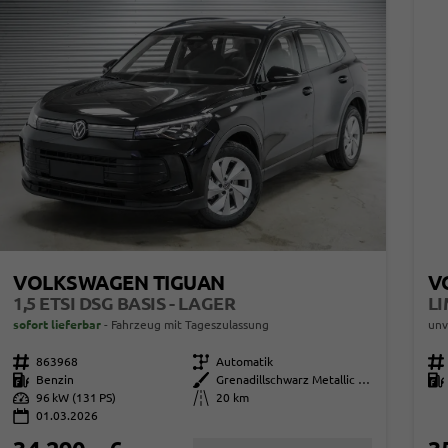
VOLKSWAGEN TIGUAN
V
1,5 ETSI DSG BASIS - LAGER
sofort lieferbar
Fahrzeug mit Tageszulassung
unv
Fahrzeugnr.
863968
Getriebe
Automatik
Fahrzeugnr.
Kraftstoff
Benzin
Außenfarbe
Grenadillschwarz Metallic (0E)
Kraftstoff
Leistung
96 kW (131 PS)
Kilometerstand
20 km
01.03.2026