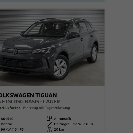
OLKSWAGEN TIGUAN
5 ETSI DSG BASIS - LAGER
ort lieferbar
Fahrzeug mit Tageszulassung
861510
Getriebe
Automatik
Benzin
Außenfarbe
Delfingrau Metallic (B0)
96 kW (131 PS)
Kilometerstand
20 km