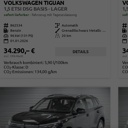
VOLKSWAGEN TIGUAN
V
1,5 ETSI DSG BASIS - LAGER
1,
sofort lieferbar
Fahrzeug mit Tageszulassung
sof
Fahrzeugnr.
862534
Getriebe
Automatik
Fahrzeugnr.
Kraftstoff
Benzin
Außenfarbe
Grenadillschwarz Metallic (0E)
Kraftstoff
Leistung
96 kW (131 PS)
Kilometerstand
20 km
Leistung
01.01.2026
34.290,– €
3
DETAILS
incl. 19% MwSt.
incl
Verbrauch kombiniert:
5,90 l/100km
Ve
CO
-Klasse:
D
CO
2
CO
-Emissionen:
134,00 g/km
CO
2