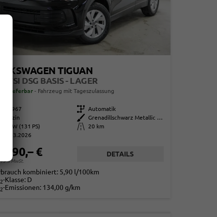
OLKSWAGEN TIGUAN
5 ETSI DSG BASIS - LAGER
ort lieferbar
Fahrzeug mit Tageszulassung
863967
Getriebe
Automatik
Benzin
Außenfarbe
Grenadillschwarz Metallic (0E)
96 kW (131 PS)
Kilometerstand
20 km
01.03.2026
4.290,– €
DETAILS
. 19% MwSt.
rbrauch kombiniert:
5,90 l/100km
-Klasse:
D
2
-Emissionen:
134,00 g/km
2