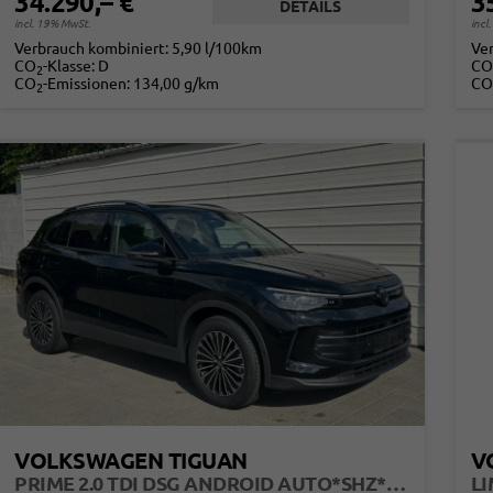
34.290,– €
3
DETAILS
incl. 19% MwSt.
incl
Verbrauch kombiniert:
5,90 l/100km
Ve
CO
-Klasse:
D
CO
2
CO
-Emissionen:
134,00 g/km
CO
2
VOLKSWAGEN TIGUAN
V
PRIME 2.0 TDI DSG ANDROID AUTO*SHZ*18"*IQ DRIVE*360°*ACC*KEYLESS*LED PLUS*DESIGN PAKET