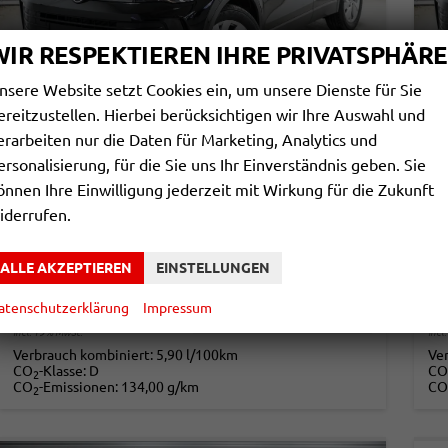
WIR RESPEKTIEREN IHRE PRIVATSPHÄRE
nsere Website setzt Cookies ein, um unsere Dienste für Sie
ereitzustellen. Hierbei berücksichtigen wir Ihre Auswahl und
erarbeiten nur die Daten für Marketing, Analytics und
VOLKSWAGEN TIGUAN
V
ersonalisierung, für die Sie uns Ihr Einverständnis geben. Sie
1,5 ETSI DSG BASIS - LAGER
1,
önnen Ihre Einwilligung jederzeit mit Wirkung für die Zukunft
sofort lieferbar
Fahrzeug mit Tageszulassung
sof
iderrufen.
Fahrzeugnr.
863966
Getriebe
Automatik
Fahrzeugnr.
Kraftstoff
Benzin
Außenfarbe
Grenadillschwarz Metallic (0E)
Kraftstoff
Leistung
96 kW (131 PS)
Kilometerstand
20 km
Leistung
ALLE AKZEPTIEREN
EINSTELLUNGEN
01.03.2026
atenschutzerklärung
Impressum
34.290,– €
3
DETAILS
incl. 19% MwSt.
incl
Verbrauch kombiniert:
5,90 l/100km
Ve
CO
-Klasse:
D
CO
2
CO
-Emissionen:
134,00 g/km
CO
2