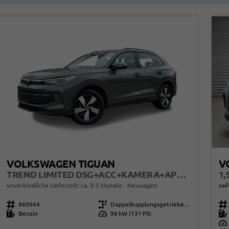
VOLKSWAGEN TIGUAN
V
TREND LIMITED DSG+ACC+KAMERA+APP+KLIMA+LED+17" LM
1,
unverbindliche Lieferzeit: ca. 3-5 Monate
Neuwagen
sof
Fahrzeugnr.
860944
Getriebe
Doppelkupplungsgetriebe (DSG)
Fahrzeugnr.
Kraftstoff
Benzin
Leistung
96 kW (131 PS)
Kraftstoff
Leistung