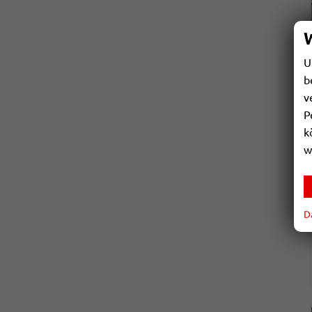
U
b
v
P
k
w
D