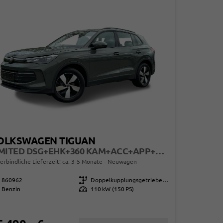
OLKSWAGEN TIGUAN
LIMITED DSG+EHK+360 KAM+ACC+APP+LED PLUS+17" LM+KLIMA
erbindliche Lieferzeit: ca. 3-5 Monate
Neuwagen
860962
Getriebe
Doppelkupplungsgetriebe (DSG)
Benzin
Leistung
110 kW (150 PS)