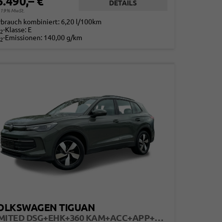
5.490,– €
DETAILS
. 19% MwSt.
rbrauch kombiniert:
6,20 l/100km
-Klasse:
E
2
-Emissionen:
140,00 g/km
2
OLKSWAGEN TIGUAN
LIMITED DSG+EHK+360 KAM+ACC+APP+LED PLUS+17" LM+KLIMA