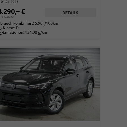
01.01.2026
4.290,– €
DETAILS
. 19% MwSt.
rbrauch kombiniert:
5,90 l/100km
-Klasse:
D
2
-Emissionen:
134,00 g/km
2