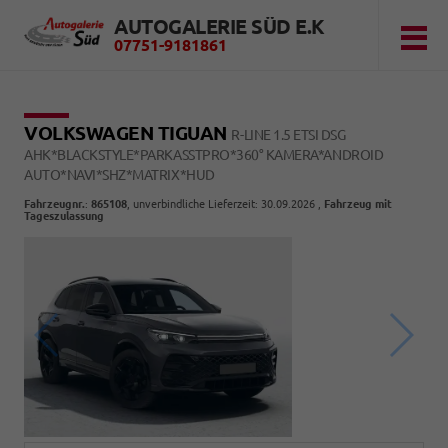
AUTOGALERIE SÜD E.K
07751-9181861
VOLKSWAGEN TIGUAN
R-LINE 1.5 ETSI DSG
AHK*BLACKSTYLE*PARKASSTPRO*360° KAMERA*ANDROID
AUTO*NAVI*SHZ*MATRIX*HUD
Fahrzeugnr.
:
865108
, unverbindliche Lieferzeit:
30.09.2026
,
Fahrzeug mit
Tageszulassung