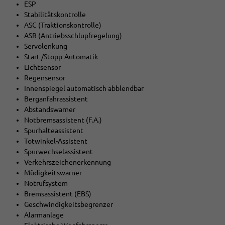
ESP
Stabilitätskontrolle
ASC (Traktionskontrolle)
ASR (Antriebsschlupfregelung)
Servolenkung
Start-/Stopp-Automatik
Lichtsensor
Regensensor
Innenspiegel automatisch abblendbar
Berganfahrassistent
Abstandswarner
Notbremsassistent (F.A.)
Spurhalteassistent
Totwinkel-Assistent
Spurwechselassistent
Verkehrszeichenerkennung
Müdigkeitswarner
Notrufsystem
Bremsassistent (EBS)
Geschwindigkeitsbegrenzer
Alarmanlage