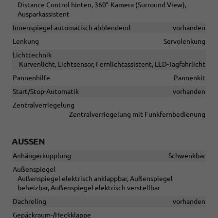
Distance Control hinten, 360°-Kamera (Surround View),
Ausparkassistent
Innenspiegel automatisch abblendend
vorhanden
Lenkung
Servolenkung
Lichttechnik
Kurvenlicht, Lichtsensor, Fernlichtassistent, LED-Tagfahrlicht
Pannenhilfe
Pannenkit
Start/Stop-Automatik
vorhanden
Zentralverriegelung
Zentralverriegelung mit Funkfernbedienung
AUSSEN
Anhängerkupplung
Schwenkbar
Außenspiegel
Außenspiegel elektrisch anklappbar, Außenspiegel
beheizbar, Außenspiegel elektrisch verstellbar
Dachreling
vorhanden
Gepäckraum-/Heckklappe