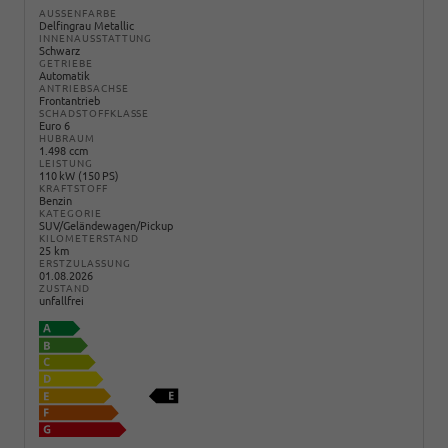
AUSSENFARBE
Delfingrau Metallic
INNENAUSSTATTUNG
Schwarz
GETRIEBE
Automatik
ANTRIEBSACHSE
Frontantrieb
SCHADSTOFFKLASSE
Euro 6
HUBRAUM
1.498 ccm
LEISTUNG
110 kW (150 PS)
KRAFTSTOFF
Benzin
KATEGORIE
SUV/Geländewagen/Pickup
KILOMETERSTAND
25 km
ERSTZULASSUNG
01.08.2026
ZUSTAND
unfallfrei