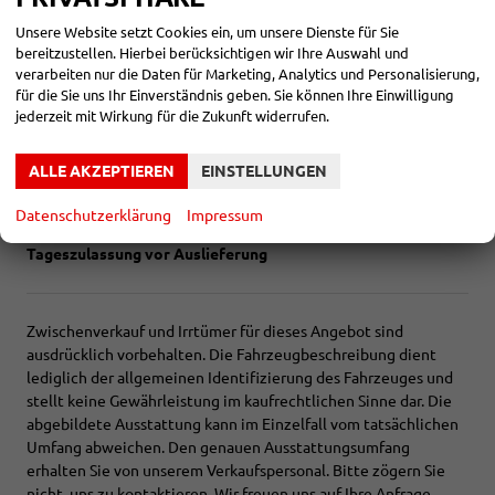
LED-Tagfahrlicht
Unsere Website setzt Cookies ein, um unsere Dienste für Sie
Kurven-/Abbiegelicht
bereitzustellen. Hierbei berücksichtigen wir Ihre Auswahl und
Garantie
verarbeiten nur die Daten für Marketing, Analytics und Personalisierung,
Scheckheftgepflegt
für die Sie uns Ihr Einverständnis geben. Sie können Ihre Einwilligung
Nichtraucherfahrzeug
jederzeit mit Wirkung für die Zukunft widerrufen.
LED-Rückleuchten
ALLE AKZEPTIEREN
EINSTELLUNGEN
AUßEN:
19 Zoll Räder
Datenschutzerklärung
Impressum
Tageszulassung vor Auslieferung
Zwischenverkauf und Irrtümer für dieses Angebot sind
ausdrücklich vorbehalten. Die Fahrzeugbeschreibung dient
lediglich der allgemeinen Identifizierung des Fahrzeuges und
stellt keine Gewährleistung im kaufrechtlichen Sinne dar. Die
abgebildete Ausstattung kann im Einzelfall vom tatsächlichen
Umfang abweichen. Den genauen Ausstattungsumfang
erhalten Sie von unserem Verkaufspersonal. Bitte zögern Sie
nicht, uns zu kontaktieren. Wir freuen uns auf Ihre Anfrage.