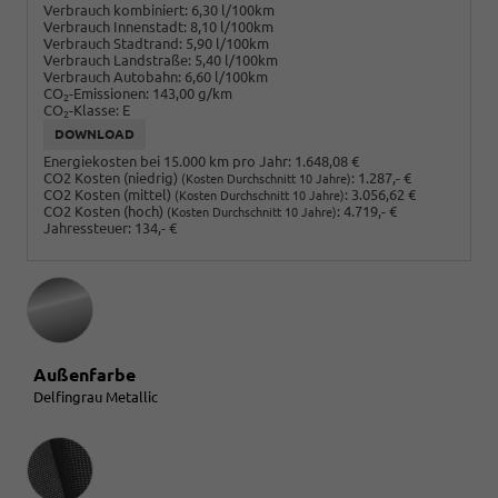
Verbrauch kombiniert:
6,30 l/100km
Verbrauch Innenstadt:
8,10 l/100km
Verbrauch Stadtrand:
5,90 l/100km
Verbrauch Landstraße:
5,40 l/100km
Verbrauch Autobahn:
6,60 l/100km
CO
-Emissionen:
143,00 g/km
2
CO
-Klasse:
E
2
DOWNLOAD
Energiekosten bei 15.000 km pro Jahr:
1.648,08 €
CO2 Kosten (niedrig)
:
1.287,- €
(Kosten Durchschnitt 10 Jahre)
CO2 Kosten (mittel)
:
3.056,62 €
(Kosten Durchschnitt 10 Jahre)
CO2 Kosten (hoch)
:
4.719,- €
(Kosten Durchschnitt 10 Jahre)
Jahressteuer:
134,- €
Außenfarbe
Delfingrau Metallic
Innenausstattung