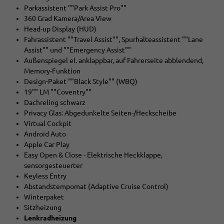
Parkassistent ""Park Assist Pro""
360 Grad Kamera/Area View
Head-up Display (HUD)
Fahrassistent ""Travel Assist"", Spurhalteassistent ""Lane
Assist"" und ""Emergency Assist""
Außenspiegel el. anklappbar, auf Fahrerseite abblendend,
Memory-Funktion
Design-Paket ""Black Style"" (WBQ)
19"" LM ""Coventry""
Dachreling schwarz
Privacy Glas: Abgedunkelte Seiten-/Heckscheibe
Virtual Cockpit
Android Auto
Apple Car Play
Easy Open & Close - Elektrische Heckklappe,
sensorgesteuerter
Keyless Entry
Abstandstempomat (Adaptive Cruise Control)
Winterpaket
Sitzheizung
Lenkradheizung