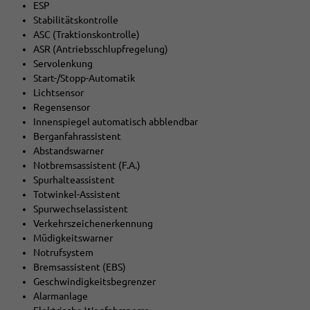
ESP
Stabilitätskontrolle
ASC (Traktionskontrolle)
ASR (Antriebsschlupfregelung)
Servolenkung
Start-/Stopp-Automatik
Lichtsensor
Regensensor
Innenspiegel automatisch abblendbar
Berganfahrassistent
Abstandswarner
Notbremsassistent (F.A.)
Spurhalteassistent
Totwinkel-Assistent
Spurwechselassistent
Verkehrszeichenerkennung
Müdigkeitswarner
Notrufsystem
Bremsassistent (EBS)
Geschwindigkeitsbegrenzer
Alarmanlage