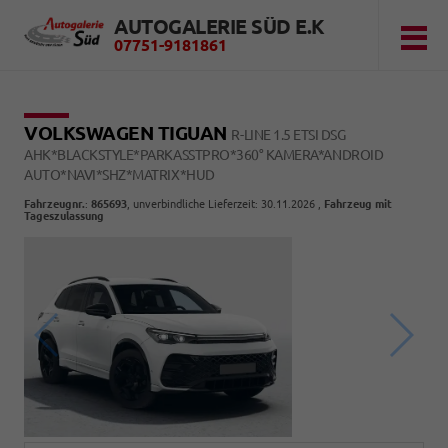
AUTOGALERIE SÜD E.K
07751-9181861
VOLKSWAGEN TIGUAN
R-LINE 1.5 ETSI DSG
AHK*BLACKSTYLE*PARKASSTPRO*360° KAMERA*ANDROID
AUTO*NAVI*SHZ*MATRIX*HUD
Fahrzeugnr.
:
865693
, unverbindliche Lieferzeit:
30.11.2026
,
Fahrzeug mit
Tageszulassung