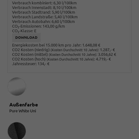
Verbrauch kombiniert:
6,30 l/100km
Verbrauch Innenstadt:
8,10 l/100km
Verbrauch Stadtrand:
5,90 l/100km
Verbrauch Landstraße:
5,40 l/100km
Verbrauch Autobahn:
6,60 l/100km
CO
-Emissionen:
143,00 g/km
2
CO
-Klasse:
E
2
DOWNLOAD
Energiekosten bei 15.000 km pro Jahr:
1.648,08 €
CO2 Kosten (niedrig)
:
1.287,- €
(Kosten Durchschnitt 10 Jahre)
CO2 Kosten (mittel)
:
3.056,62 €
(Kosten Durchschnitt 10 Jahre)
CO2 Kosten (hoch)
:
4.719,- €
(Kosten Durchschnitt 10 Jahre)
Jahressteuer:
134,- €
Außenfarbe
Pure White Uni
Innenausstattung