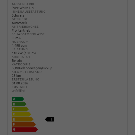
AUSSENFARBE
Pure White Uni
INNENAUSSTATTUNG
Schwarz
GETRIEBE
Automatik
ANTRIEBSACHSE
Frontantrieb
SCHADSTOFFKLASSE
Euro 6
HUBRAUM
1.498 ccm
LEISTUNG
110 kW (150 PS)
KRAFTSTOFF
Benzin
KATEGORIE
SUV/Geländewagen/Pickup
KILOMETERSTAND
25 km
ERSTZULASSUNG
01.08.2026
ZUSTAND
unfallfrei