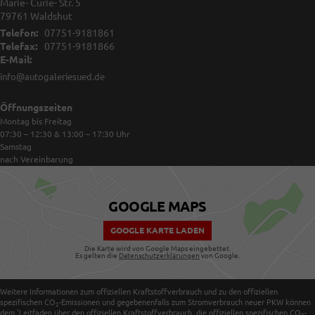
Marie- Curie- Str. 5
79761
Waldshut
Telefon:
07751-9181861
Telefax:
07751-9181866
E-Mail:
info@autogaleriesued.de
Öffnungszeiten
Montag bis Freitag
07:30 – 12:30 & 13:00 – 17:30
Uhr
Samstag
nach Vereinbarung
GOOGLE MAPS
GOOGLE KARTE LADEN
Die Karte wird von Google Maps eingebettet.
Es gelten die
Datenschutzerklärungen
von Google.
Weitere Informationen zum offiziellen Kraftstoffverbrauch und zu den offiziellen
spezifischen CO
-Emissionen und gegebenenfalls zum Stromverbrauch neuer PKW können
2
dem 'Leitfaden über den offiziellen Kraftstoffverbrauch, die offiziellen spezifischen CO
-
2