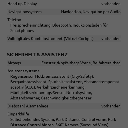
Head-up-Display
vorhanden
Navigationssystem
Navigation, Navigation per Audio
Telefon
Freisprecheinrichtung, Bluetooth, Induktionsladen für
Smartphones
Volldigitales Kombiinstrument (Virtual Cockpit)
vorhanden
SICHERHEIT & ASSISTENZ
Airbags
Fenster-/Kopfairbags Vorne, Beifahrerairbag
Assistenzsysteme
Regensensor, Notbremsassistent (City-Safety),
Berganfahrassistent, Spurhalteassistent, Abstandstempomat
adaptiv (ACC), Verkehrzeichenerkennung,
Müdigkeitserkennungs-Sensor, Notrufsystem,
Abstandswarner, Geschwindigkeitsbegrenzer
Diebstahl-Alarmanlage
vorhanden
Einparkhilfe
Selbstlenkendes System, Park Distance Control vorne, Park
Distance Control hinten, 360°-Kamera (Surround View),