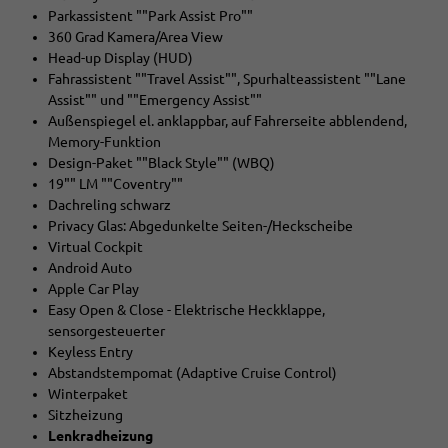
Parkassistent ""Park Assist Pro""
360 Grad Kamera/Area View
Head-up Display (HUD)
Fahrassistent ""Travel Assist"", Spurhalteassistent ""Lane
Assist"" und ""Emergency Assist""
Außenspiegel el. anklappbar, auf Fahrerseite abblendend,
Memory-Funktion
Design-Paket ""Black Style"" (WBQ)
19"" LM ""Coventry""
Dachreling schwarz
Privacy Glas: Abgedunkelte Seiten-/Heckscheibe
Virtual Cockpit
Android Auto
Apple Car Play
Easy Open & Close - Elektrische Heckklappe,
sensorgesteuerter
Keyless Entry
Abstandstempomat (Adaptive Cruise Control)
Winterpaket
Sitzheizung
Lenkradheizung