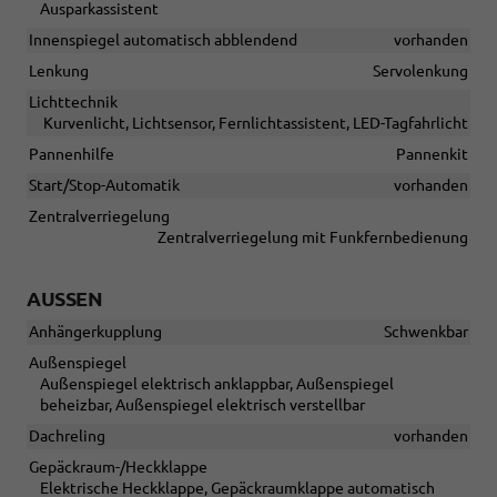
Ausparkassistent
Innenspiegel automatisch abblendend
vorhanden
Lenkung
Servolenkung
Lichttechnik
Kurvenlicht, Lichtsensor, Fernlichtassistent, LED-Tagfahrlicht
Pannenhilfe
Pannenkit
Start/Stop-Automatik
vorhanden
Zentralverriegelung
Zentralverriegelung mit Funkfernbedienung
AUSSEN
Anhängerkupplung
Schwenkbar
Außenspiegel
Außenspiegel elektrisch anklappbar, Außenspiegel
beheizbar, Außenspiegel elektrisch verstellbar
Dachreling
vorhanden
Gepäckraum-/Heckklappe
Elektrische Heckklappe, Gepäckraumklappe automatisch