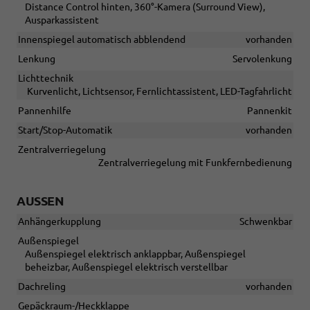
Distance Control hinten, 360°-Kamera (Surround View),
Ausparkassistent
Innenspiegel automatisch abblendend
vorhanden
Lenkung
Servolenkung
Lichttechnik
Kurvenlicht, Lichtsensor, Fernlichtassistent, LED-Tagfahrlicht
Pannenhilfe
Pannenkit
Start/Stop-Automatik
vorhanden
Zentralverriegelung
Zentralverriegelung mit Funkfernbedienung
AUSSEN
Anhängerkupplung
Schwenkbar
Außenspiegel
Außenspiegel elektrisch anklappbar, Außenspiegel
beheizbar, Außenspiegel elektrisch verstellbar
Dachreling
vorhanden
Gepäckraum-/Heckklappe