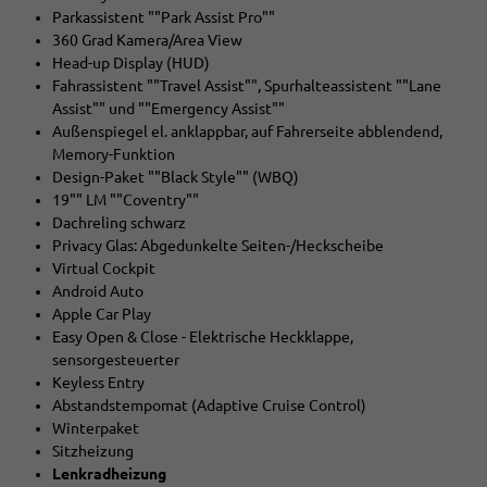
Parkassistent ""Park Assist Pro""
360 Grad Kamera/Area View
Head-up Display (HUD)
Fahrassistent ""Travel Assist"", Spurhalteassistent ""Lane
Assist"" und ""Emergency Assist""
Außenspiegel el. anklappbar, auf Fahrerseite abblendend,
Memory-Funktion
Design-Paket ""Black Style"" (WBQ)
19"" LM ""Coventry""
Dachreling schwarz
Privacy Glas: Abgedunkelte Seiten-/Heckscheibe
Virtual Cockpit
Android Auto
Apple Car Play
Easy Open & Close - Elektrische Heckklappe,
sensorgesteuerter
Keyless Entry
Abstandstempomat (Adaptive Cruise Control)
Winterpaket
Sitzheizung
Lenkradheizung