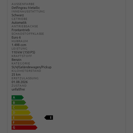
AUSSENFARBE
Delfingrau Metallic
INNENAUSSTATTUNG
Schwarz
GETRIEBE
Automatik
ANTRIEBSACHSE
Frontantrieb
SCHADSTOFFKLASSE
Euro 6
HUBRAUM
1.498 ccm
LEISTUNG
110 kW (150 PS)
KRAFTSTOFF
Benzin
KATEGORIE
SUV/Geländewagen/Pickup
KILOMETERSTAND
25 km
ERSTZULASSUNG
01.08.2026
ZUSTAND
unfallfrei