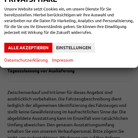
LED-Tagfahrlicht
Unsere Website setzt Cookies ein, um unsere Dienste für Sie
Kurven-/Abbiegelicht
bereitzustellen. Hierbei berücksichtigen wir Ihre Auswahl und
Garantie
verarbeiten nur die Daten für Marketing, Analytics und Personalisierung,
Scheckheftgepflegt
für die Sie uns Ihr Einverständnis geben. Sie können Ihre Einwilligung
Nichtraucherfahrzeug
jederzeit mit Wirkung für die Zukunft widerrufen.
LED-Rückleuchten
ALLE AKZEPTIEREN
EINSTELLUNGEN
AUßEN:
19 Zoll Räder
Datenschutzerklärung
Impressum
Tageszulassung vor Auslieferung
Zwischenverkauf und Irrtümer für dieses Angebot sind
ausdrücklich vorbehalten. Die Fahrzeugbeschreibung dient
lediglich der allgemeinen Identifizierung des Fahrzeuges und
stellt keine Gewährleistung im kaufrechtlichen Sinne dar. Die
abgebildete Ausstattung kann im Einzelfall vom tatsächlichen
Umfang abweichen. Den genauen Ausstattungsumfang
erhalten Sie von unserem Verkaufspersonal. Bitte zögern Sie
nicht, uns zu kontaktieren. Wir freuen uns auf Ihre Anfrage.