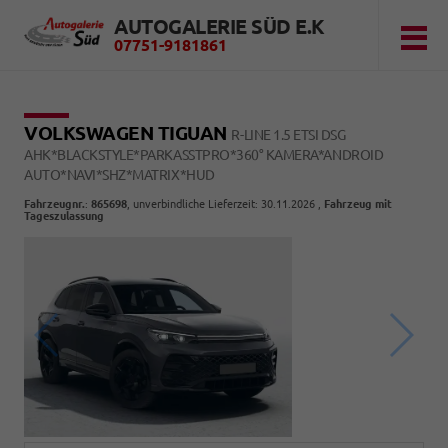
AUTOGALERIE SÜD E.K
07751-9181861
VOLKSWAGEN TIGUAN
R-LINE 1.5 ETSI DSG
AHK*BLACKSTYLE*PARKASSTPRO*360° KAMERA*ANDROID
AUTO*NAVI*SHZ*MATRIX*HUD
Fahrzeugnr.
:
865698
, unverbindliche Lieferzeit:
30.11.2026
,
Fahrzeug mit
Tageszulassung