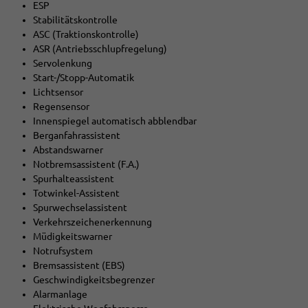
ESP
Stabilitätskontrolle
ASC (Traktionskontrolle)
ASR (Antriebsschlupfregelung)
Servolenkung
Start-/Stopp-Automatik
Lichtsensor
Regensensor
Innenspiegel automatisch abblendbar
Berganfahrassistent
Abstandswarner
Notbremsassistent (F.A.)
Spurhalteassistent
Totwinkel-Assistent
Spurwechselassistent
Verkehrszeichenerkennung
Müdigkeitswarner
Notrufsystem
Bremsassistent (EBS)
Geschwindigkeitsbegrenzer
Alarmanlage