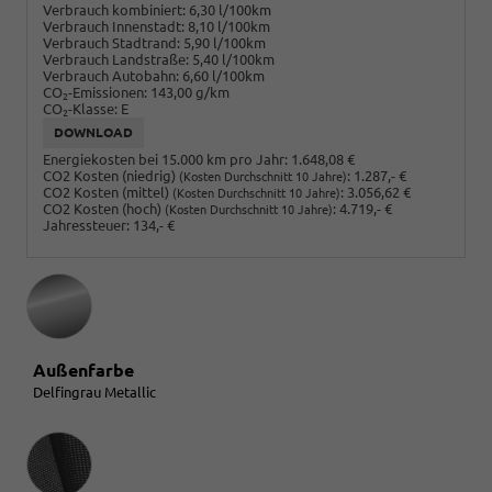
Verbrauch kombiniert:
6,30 l/100km
Verbrauch Innenstadt:
8,10 l/100km
Verbrauch Stadtrand:
5,90 l/100km
Verbrauch Landstraße:
5,40 l/100km
Verbrauch Autobahn:
6,60 l/100km
CO
-Emissionen:
143,00 g/km
2
CO
-Klasse:
E
2
DOWNLOAD
Energiekosten bei 15.000 km pro Jahr:
1.648,08 €
CO2 Kosten (niedrig)
:
1.287,- €
(Kosten Durchschnitt 10 Jahre)
CO2 Kosten (mittel)
:
3.056,62 €
(Kosten Durchschnitt 10 Jahre)
CO2 Kosten (hoch)
:
4.719,- €
(Kosten Durchschnitt 10 Jahre)
Jahressteuer:
134,- €
Außenfarbe
Delfingrau Metallic
Innenausstattung