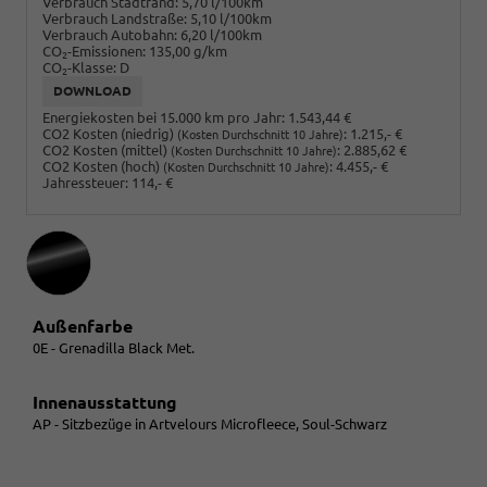
Verbrauch Stadtrand:
5,70 l/100km
Verbrauch Landstraße:
5,10 l/100km
Verbrauch Autobahn:
6,20 l/100km
CO
-Emissionen:
135,00 g/km
2
CO
-Klasse:
D
2
DOWNLOAD
Energiekosten bei 15.000 km pro Jahr:
1.543,44 €
CO2 Kosten (niedrig)
:
1.215,- €
(Kosten Durchschnitt 10 Jahre)
CO2 Kosten (mittel)
:
2.885,62 €
(Kosten Durchschnitt 10 Jahre)
CO2 Kosten (hoch)
:
4.455,- €
(Kosten Durchschnitt 10 Jahre)
Jahressteuer:
114,- €
Außenfarbe
0E - Grenadilla Black Met.
Innenausstattung
AP - Sitzbezüge in Artvelours Microfleece, Soul-Schwarz