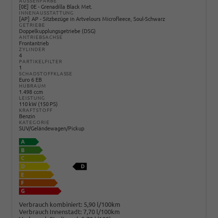
AUSSENFARBE
0E
0E - Grenadilla Black Met.
INNENAUSSTATTUNG
AP
AP - Sitzbezüge in Artvelours Microfleece, Soul-Schwarz
GETRIEBE
Doppelkupplungsgetriebe (DSG)
ANTRIEBSACHSE
Frontantrieb
ZYLINDER
4
PARTIKELFILTER
1
SCHADSTOFFKLASSE
Euro 6 EB
HUBRAUM
1.498 ccm
LEISTUNG
110 kW (150 PS)
KRAFTSTOFF
Benzin
KATEGORIE
SUV/Geländewagen/Pickup
Verbrauch kombiniert:
5,90 l/100km
Verbrauch Innenstadt:
7,70 l/100km