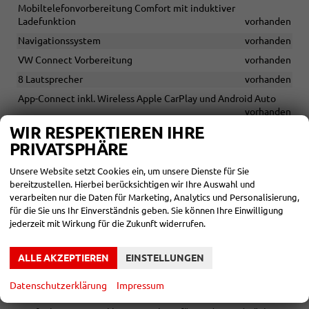
Mobiltelefonvorbereitung Comfort mit induktiver
Ladefunktion
vorhanden
Navigationssystem
vorhanden
VW Connect Vorbereitung
vorhanden
8 Lautsprecher
vorhanden
App-Connect inkl. Wireless Apple CarPlay und Android Auto
vorhanden
WIR RESPEKTIEREN IHRE
Car2X
vorhanden
PRIVATSPHÄRE
SICHERHEIT & ASSISTENZ
Unsere Website setzt Cookies ein, um unsere Dienste für Sie
bereitzustellen. Hierbei berücksichtigen wir Ihre Auswahl und
Diebstahlwarnanlage
vorhanden
verarbeiten nur die Daten für Marketing, Analytics und Personalisierung,
Dynamisches Kurvenlicht sowie Leuchtweitenregulierung
für die Sie uns Ihr Einverständnis geben. Sie können Ihre Einwilligung
vorhanden
jederzeit mit Wirkung für die Zukunft widerrufen.
Erweiterte Müdigkeitserkennung
vorhanden
ALLE AKZEPTIEREN
EINSTELLUNGEN
Front Cross Traffic Assist
vorhanden
Isofix-Vorbereitung (Halterungen zur Befestigung von 2
Datenschutzerklärung
Impressum
Kindersitzen auf der Rückbank)
vorhanden