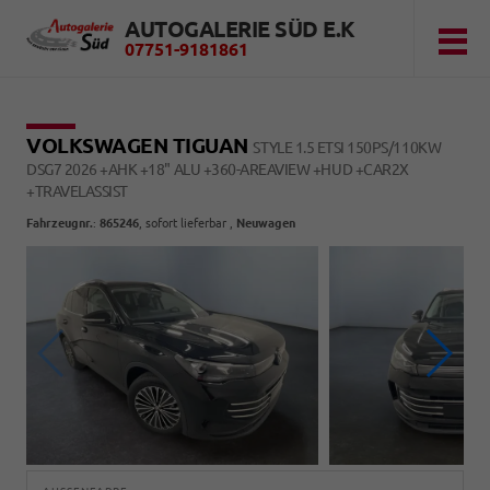
AUTOGALERIE SÜD E.K
07751-9181861
VOLKSWAGEN TIGUAN
STYLE 1.5 ETSI 150PS/110KW
DSG7 2026 +AHK +18" ALU +360-AREAVIEW +HUD +CAR2X
+TRAVELASSIST
Fahrzeugnr.
:
865246
,
sofort lieferbar
,
Neuwagen