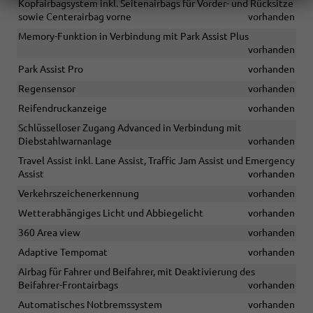
Kopfairbagsystem inkl. Seitenairbags für Vorder- und Rücksitze
sowie Centerairbag vorne
vorhanden
Memory-Funktion in Verbindung mit Park Assist Plus
vorhanden
Park Assist Pro
vorhanden
Regensensor
vorhanden
Reifendruckanzeige
vorhanden
Schlüsselloser Zugang Advanced in Verbindung mit
Diebstahlwarnanlage
vorhanden
Travel Assist inkl. Lane Assist, Traffic Jam Assist und Emergency
Assist
vorhanden
Verkehrszeichenerkennung
vorhanden
Wetterabhängiges Licht und Abbiegelicht
vorhanden
360 Area view
vorhanden
Adaptive Tempomat
vorhanden
Airbag für Fahrer und Beifahrer, mit Deaktivierung des
Beifahrer-Frontairbags
vorhanden
Automatisches Notbremssystem
vorhanden