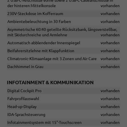
2 USB-C-Anschlüsse vorne sowie 2 USB-C-Ladeanschlüsse in
der hinteren Mittelkonsole
vorhanden
230V-Steckdose im Kofferraum
vorhanden
Ambientebeleuchtung in 30 Farben
vorhanden
Asymmetrische 60:40 geteilte Rücksitzbank, längsverstellbar,
mit Skidurchreiche und Armlehne
vorhanden
Automatisch abblendender Innenspiegel
vorhanden
Beifahrersitzlehne mit Klappfunktion
vorhanden
Climatronic-Klimaanlage mit 3 Zonen und Air Care
vorhanden
Dachhimmel in Grau
vorhanden
INFOTAINMENT & KOMMUNIKATION
Digital Cockpit Pro
vorhanden
Fahrprofilauswahl
vorhanden
Head-up-Display
vorhanden
IDA-Sprachsteuerung
vorhanden
Infotainmentsystem mit 15"-Touchscreen
vorhanden