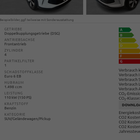
Beispielbilder, ggf. teilweise mit Sonderausstattung
GETRIEBE
Doppelkupplungsgetriebe (DSG)
ANTRIEBSACHSE
Frontantrieb
ZYLINDER
4
PARTIKELFILTER
1
Verbrauch k
SCHADSTOFFKLASSE
Verbrauch I
Euro 6 EB
Verbrauch 
HUBRAUM
Verbrauch 
1.498 ccm
Verbrauch 
CO
-Emissi
LEISTUNG
2
110 kW (150 PS)
CO
-Klasse:
2
KRAFTSTOFF
DOWNLO
Benzin
Energiekost
KATEGORIE
CO2 Kosten 
SUV/Geländewagen/Pickup
CO2 Kosten
CO2 Kosten
Jahressteue