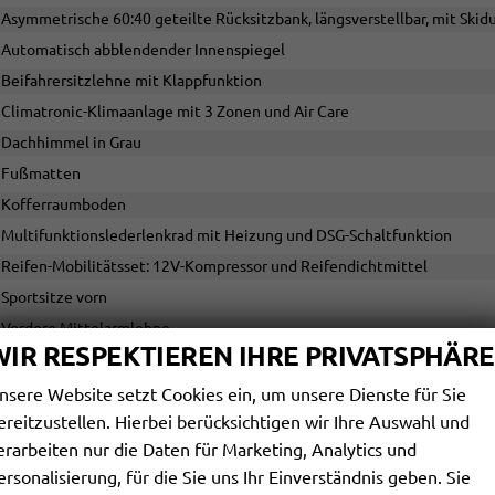
Asymmetrische 60:40 geteilte Rücksitzbank, längsverstellbar, mit Ski
Automatisch abblendender Innenspiegel
Beifahrersitzlehne mit Klappfunktion
Climatronic-Klimaanlage mit 3 Zonen und Air Care
Dachhimmel in Grau
Fußmatten
Kofferraumboden
Multifunktionslederlenkrad mit Heizung und DSG-Schaltfunktion
Reifen-Mobilitätsset: 12V-Kompressor und Reifendichtmittel
Sportsitze vorn
Vordere Mittelarmlehne
WIR RESPEKTIEREN IHRE PRIVATSPHÄRE
Vordersitze mit elektrisch einstellbarer Lendenwirbelstütze
Vordersitze mit höhenverstellbarer Einstellung, Fahrersitz ErgoActive
nsere Website setzt Cookies ein, um unsere Dienste für Sie
ereitzustellen. Hierbei berücksichtigen wir Ihre Auswahl und
Vordersitze mit Massagefunktion
erarbeiten nur die Daten für Marketing, Analytics und
Vordersitze mit Sitzheizung
ersonalisierung, für die Sie uns Ihr Einverständnis geben. Sie
Werkzeugset ohne Wagenheber