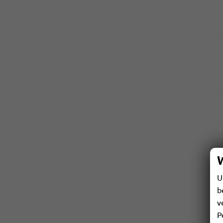
U
b
v
P