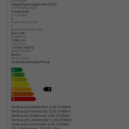
GETRIEBE
Doppelkupplungsgetriebe (DSG)
ANTRIEBSACHSE
Frontantrieb
ZYLINDER
4
PARTIKELFILTER
1
SCHADSTOFFKLASSE
Euro 6 EB
HUBRAUM
1.498 ccm
LEISTUNG
110 kW (150 PS)
KRAFTSTOFF
Benzin
KATEGORIE
SUV/Geländewagen/Pickup
Verbrauch kombiniert:
6,20 l/100km
Verbrauch Innenstadt:
8,30 l/100km
Verbrauch Stadtrand:
6,00 l/100km
Verbrauch Landstraße:
5,20 l/100km
Verbrauch Autobahn:
6,40 l/100km
CO
-Emissionen:
142,00 g/km