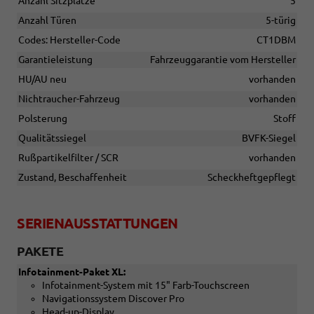
Anzahl Sitzplätze
5
Anzahl Türen
5-türig
Codes: Hersteller-Code
CT1DBM
Garantieleistung
Fahrzeuggarantie vom Hersteller
HU/AU neu
vorhanden
Nichtraucher-Fahrzeug
vorhanden
Polsterung
Stoff
Qualitätssiegel
BVFK-Siegel
Rußpartikelfilter / SCR
vorhanden
Zustand, Beschaffenheit
Scheckheftgepflegt
SERIENAUSSTATTUNGEN
PAKETE
Infotainment-Paket XL:
Infotainment-System mit 15" Farb-Touchscreen
Navigationssystem Discover Pro
Head-up-Display