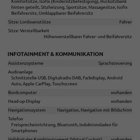
Komfortsitze, Isofix (Kindersitzbefestigung), Rücksitzbank
hinten geteilt, Sitzheizung, Sportsitze, Massagesitze, Isofix
Beifahrersitz, Umklappbarer Beifahrersitz
Sitze: Lordosenstütze
Fahrer
Sitze: Verstellbarkeit
Höhenverstellbarer Fahrer- und Beifahrersitz
INFOTAINMENT & KOMMUNIKATION
Assistenzsysteme
Sprachsteuerung
Audioanlage
Schnittstelle USB, Digitalradio DAB, Farbdisplay, Android
Auto, Apple CarPlay, Touchscreen
Bordcomputer
vorhanden
Head-up-Display
vorhanden
Navigationssystem
Navigation, Navigation mit Bildschirm
Telefon
Freisprecheinrichtung, Bluetooth, Induktionsladen für
Smartphones
Volldigitales Kombiinstrument (Virtual Cockpit)
vorhanden