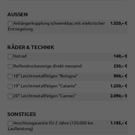
AUSSEN
Anhängerkupplung schwenkbar, mit elektrischer
1.320,– €
Entriegelung
RÄDER & TECHNIK
Notrad
140,– €
Reifendruckanzeige direkt messend
230,– €
18" Leichtmetallfelgen "Bologna"
900,– €
19" Leichtmetallfelgen "Catania"
1.250,– €
20" Leichtmetallfelgen "Cannes"
2.090,– €
SONSTIGES
Anschlussgarantie für 2 Jahre (120.000 km
1.185,– €
Laufleistung)