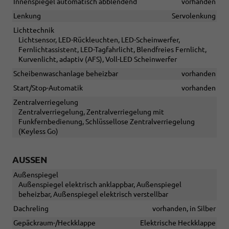
Innenspiegel automatisch abblendend
vorhanden
Lenkung
Servolenkung
Lichttechnik
Lichtsensor, LED-Rückleuchten, LED-Scheinwerfer,
Fernlichtassistent, LED-Tagfahrlicht, Blendfreies Fernlicht,
Kurvenlicht, adaptiv (AFS), Voll-LED Scheinwerfer
Scheibenwaschanlage beheizbar
vorhanden
Start/Stop-Automatik
vorhanden
Zentralverriegelung
Zentralverriegelung, Zentralverriegelung mit
Funkfernbedienung, Schlüssellose Zentralverriegelung
(Keyless Go)
AUSSEN
Außenspiegel
Außenspiegel elektrisch anklappbar, Außenspiegel
beheizbar, Außenspiegel elektrisch verstellbar
Dachreling
vorhanden, in Silber
Gepäckraum-/Heckklappe
Elektrische Heckklappe