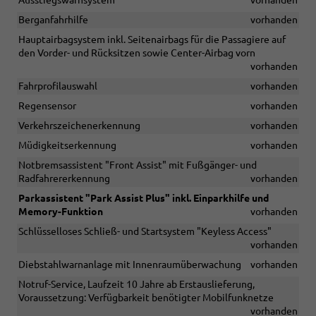
Ausstiegswarnsystem
vorhanden
Berganfahrhilfe
vorhanden
Hauptairbagsystem inkl. Seitenairbags für die Passagiere auf
den Vorder- und Rücksitzen sowie Center-Airbag vorn
vorhanden
Fahrprofilauswahl
vorhanden
Regensensor
vorhanden
Verkehrszeichenerkennung
vorhanden
Müdigkeitserkennung
vorhanden
Notbremsassistent "Front Assist" mit Fußgänger- und
Radfahrererkennung
vorhanden
Parkassistent "Park Assist Plus" inkl. Einparkhilfe und
Memory-Funktion
vorhanden
Schlüsselloses Schließ- und Startsystem "Keyless Access"
vorhanden
Diebstahlwarnanlage mit Innenraumüberwachung
vorhanden
Notruf-Service, Laufzeit 10 Jahre ab Erstauslieferung,
Voraussetzung: Verfügbarkeit benötigter Mobilfunknetze
vorhanden