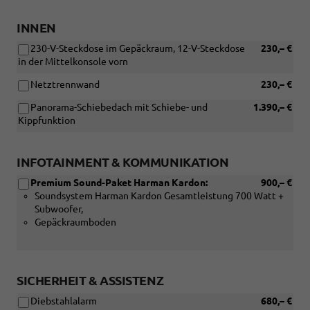
INNEN
230-V-Steckdose im Gepäckraum, 12-V-Steckdose
230,– €
in der Mittelkonsole vorn
Netztrennwand
230,– €
Panorama-Schiebedach mit Schiebe- und
1.390,– €
Kippfunktion
INFOTAINMENT & KOMMUNIKATION
Premium Sound-Paket Harman Kardon:
900,– €
Soundsystem Harman Kardon Gesamtleistung 700 Watt +
Subwoofer,
Gepäckraumboden
SICHERHEIT & ASSISTENZ
Diebstahlalarm
680,– €