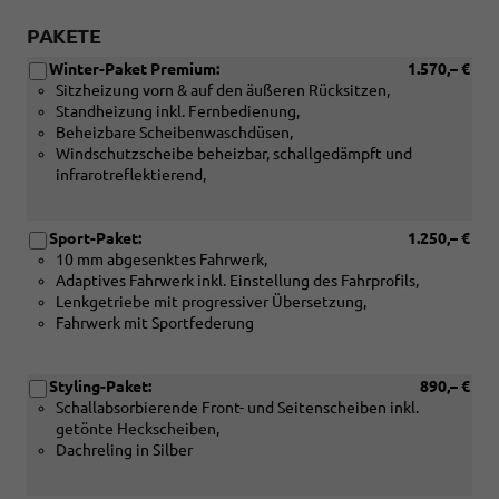
PAKETE
Winter-Paket Premium:
1.570,– €
Sitzheizung vorn & auf den äußeren Rücksitzen,
Standheizung inkl. Fernbedienung,
Beheizbare Scheibenwaschdüsen,
Windschutzscheibe beheizbar, schallgedämpft und
infrarotreflektierend,
Sport-Paket:
1.250,– €
10 mm abgesenktes Fahrwerk,
Adaptives Fahrwerk inkl. Einstellung des Fahrprofils,
Lenkgetriebe mit progressiver Übersetzung,
Fahrwerk mit Sportfederung
Styling-Paket:
890,– €
Schallabsorbierende Front- und Seitenscheiben inkl.
getönte Heckscheiben,
Dachreling in Silber