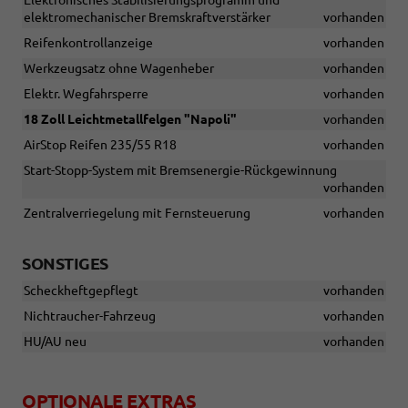
Elektronisches Stabilisierungsprogramm und
elektromechanischer Bremskraftverstärker
vorhanden
Reifenkontrollanzeige
vorhanden
Werkzeugsatz ohne Wagenheber
vorhanden
Elektr. Wegfahrsperre
vorhanden
18 Zoll Leichtmetallfelgen "Napoli"
vorhanden
AirStop Reifen 235/55 R18
vorhanden
Start-Stopp-System mit Bremsenergie-Rückgewinnung
vorhanden
Zentralverriegelung mit Fernsteuerung
vorhanden
SONSTIGES
Scheckheftgepflegt
vorhanden
Nichtraucher-Fahrzeug
vorhanden
HU/AU neu
vorhanden
OPTIONALE EXTRAS