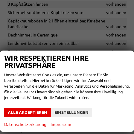
3 Kopfstützen hinten
vorhanden
Sicherheitsoptimierte Kopfstützen vorn
vorhanden
Gepäckraumboden in 2 Höhen einstellbar, für ebene
Ladefläche
vorhanden
Dachhimmel in Ceramique
vorhanden
Lendenwirbelstützen vorn einstellbar
vorhanden
Textilfußmatten vorn und hinten
vorhanden
WIR RESPEKTIEREN IHRE
Sitzmittelbahnen der Vordersitze und der äußeren
PRIVATSPHÄRE
Rücksitzplätze in Mikrofaser "ArtVelours Eco"
vorhanden
Elektrische Fensterheber vorne und hinten
vorhanden
Unsere Website setzt Cookies ein, um unsere Dienste für Sie
bereitzustellen. Hierbei berücksichtigen wir Ihre Auswahl und
verarbeiten nur die Daten für Marketing, Analytics und Personalisierung,
INFOTAINMENT & KOMMUNIKATION
für die Sie uns Ihr Einverständnis geben. Sie können Ihre Einwilligung
jederzeit mit Wirkung für die Zukunft widerrufen.
App Connect Wireless inkl. Apple CarPlay & Android Auto
vorhanden
ALLE AKZEPTIEREN
EINSTELLUNGEN
2 USB-C Eingänge vorn
vorhanden
2 USB-C Ladebuchsen in der Mittelkonsole hinten
vorhanden
Datenschutzerklärung
Impressum
8 Lautsprecher
vorhanden