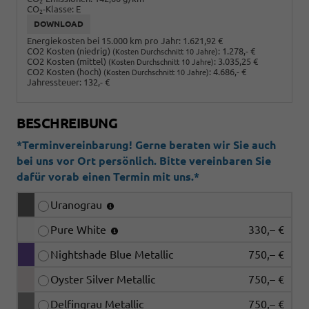
2
CO
-Klasse:
E
2
DOWNLOAD
Energiekosten bei 15.000 km pro Jahr:
1.621,92 €
CO2 Kosten (niedrig)
:
1.278,- €
(Kosten Durchschnitt 10 Jahre)
CO2 Kosten (mittel)
:
3.035,25 €
(Kosten Durchschnitt 10 Jahre)
CO2 Kosten (hoch)
:
4.686,- €
(Kosten Durchschnitt 10 Jahre)
Jahressteuer:
132,- €
BESCHREIBUNG
*Terminvereinbarung! Gerne beraten wir Sie auch
bei uns vor Ort persönlich. Bitte vereinbaren Sie
dafür vorab einen Termin mit uns.*
Uranograu
Pure White
330,– €
Nightshade Blue Metallic
750,– €
Oyster Silver Metallic
750,– €
Delfingrau Metallic
750,– €