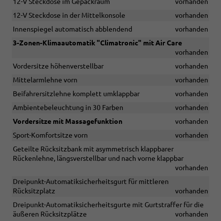
12-V Steckdose im Gepäckraum
vorhanden
12-V Steckdose in der Mittelkonsole
vorhanden
Innenspiegel automatisch abblendend
vorhanden
3-Zonen-Klimaautomatik "Climatronic" mit Air Care
vorhanden
Vordersitze höhenverstellbar
vorhanden
Mittelarmlehne vorn
vorhanden
Beifahrersitzlehne komplett umklappbar
vorhanden
Ambientebeleuchtung in 30 Farben
vorhanden
Vordersitze mit Massagefunktion
vorhanden
Sport-Komfortsitze vorn
vorhanden
Geteilte Rücksitzbank mit asymmetrisch klappbarer
Rückenlehne, längsverstellbar und nach vorne klappbar
vorhanden
Dreipunkt-Automatiksicherheitsgurt für mittleren
Rücksitzplatz
vorhanden
Dreipunkt-Automatiksicherheitsgurte mit Gurtstraffer für die
äußeren Rücksitzplätze
vorhanden