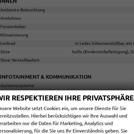
INNEN
Ambiente-Beleuchtung
Armlehnen
Fensterheber
Klimatisierung
Lenkrad
in Leder, höhenverstellbar, mi
Sitze
Isofix (Kindersitzbefestigung), S
Sitze: Verstellbarkeit
INFOTAINMENT & KOMMUNIKATION
Assistenzsysteme
Audioanlage
Schnitts
WIR RESPEKTIEREN IHRE PRIVATSPHÄRE
Bordcomputer
nsere Website setzt Cookies ein, um unsere Dienste für Sie
Navigationssystem
ereitzustellen. Hierbei berücksichtigen wir Ihre Auswahl und
Telefon
Freispreche
erarbeiten nur die Daten für Marketing, Analytics und
Volldigitales Kombiinstrument (Virtual Cockpit)
ersonalisierung, für die Sie uns Ihr Einverständnis geben. Sie