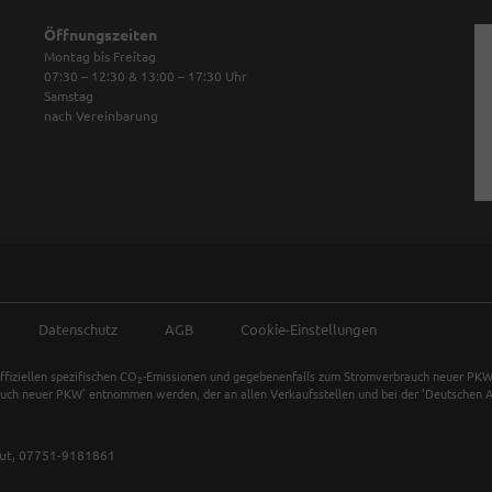
Öffnungszeiten
Montag bis Freitag
07:30 – 12:30 & 13:00 – 17:30
Uhr
Samstag
nach Vereinbarung
Datenschutz
AGB
Cookie-Einstellungen
ffiziellen spezifischen CO
-Emissionen und gegebenenfalls zum Stromverbrauch neuer PKW k
2
auch neuer PKW' entnommen werden, der an allen Verkaufsstellen und bei der 'Deutschen Au
ut,
07751-9181861