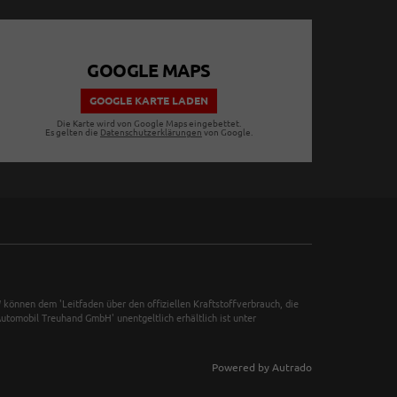
GOOGLE MAPS
GOOGLE KARTE LADEN
Die Karte wird von Google Maps eingebettet.
Es gelten die
Datenschutzerklärungen
von Google.
önnen dem 'Leitfaden über den offiziellen Kraftstoffverbrauch, die
tomobil Treuhand GmbH' unentgeltlich erhältlich ist unter
Powered by Autrado