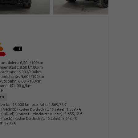
ombiniert:
6,50 l/100km
nnenstadt:
8,50 l/100km
Stadtrand:
6,30 l/100km
Landstraße:
5,60 l/100km
Autobahn:
6,60 l/100km
onen:
171,00 g/km
F
AD
en bei 15.000 km pro Jahr:
1.569,75 €
(niedrig)
:
1.539,- €
(Kosten Durchschnitt 10 Jahre)
 (mittel)
:
3.655,12 €
(Kosten Durchschnitt 10 Jahre)
 (hoch)
:
5.643,- €
(Kosten Durchschnitt 10 Jahre)
r:
370,- €