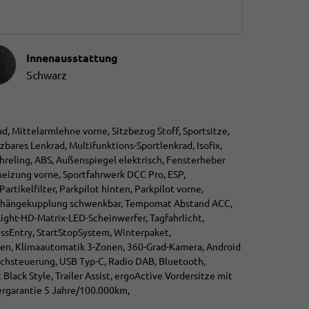
ausstattung
Innenausstattung
Schwarz
ad, Mittelarmlehne vorne, Sitzbezug Stoff, Sportsitze,
ares Lenkrad, Multifunktions-Sportlenkrad, Isofix,
chreling, ABS, Außenspiegel elektrisch, Fensterheber
zheizung vorne, Sportfahrwerk DCC Pro, ESP,
rtikelfilter, Parkpilot hinten, Parkpilot vorne,
, Anhängekupplung schwenkbar, Tempomat Abstand ACC,
Light-HD-Matrix-LED-Scheinwerfer, Tagfahrlicht,
essEntry, StartStopSystem, Winterpaket,
pen, Klimaautomatik 3-Zonen, 360-Grad-Kamera, Android
rachsteuerung, USB Typ-C, Radio DAB, Bluetooth,
lack Style, Trailer Assist, ergoActive Vordersitze mit
ergarantie 5 Jahre/100.000km,