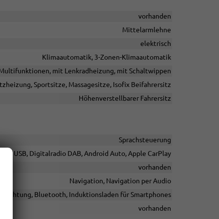
vorhanden
Mittelarmlehne
elektrisch
Klimaautomatik, 3-Zonen-Klimaautomatik
t Multifunktionen, mit Lenkradheizung, mit Schaltwippen
itzheizung, Sportsitze, Massagesitze, Isofix Beifahrersitz
Höhenverstellbarer Fahrersitz
Sprachsteuerung
telle USB, Digitalradio DAB, Android Auto, Apple CarPlay
vorhanden
Navigation, Navigation per Audio
inrichtung, Bluetooth, Induktionsladen für Smartphones
vorhanden