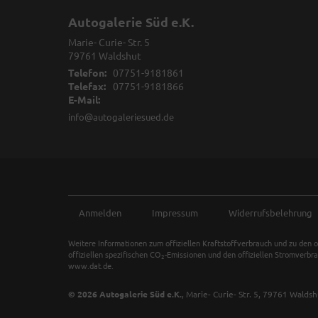
Autogalerie Süd e.K.
Marie- Curie- Str. 5
79761
Waldshut
Telefon:
07751-9181861
Telefax:
07751-9181866
E-Mail:
info@autogaleriesued.de
Anmelden
Impressum
Widerrufsbelehrung
Weitere Informationen zum offiziellen Kraftstoffverbrauch und zu den o
offiziellen spezifischen CO
-Emissionen und den offiziellen Stromverbr
2
www.dat.de.
© 2026
Autogalerie Süd e.K.
,
Marie- Curie- Str. 5
,
79761
Waldsh