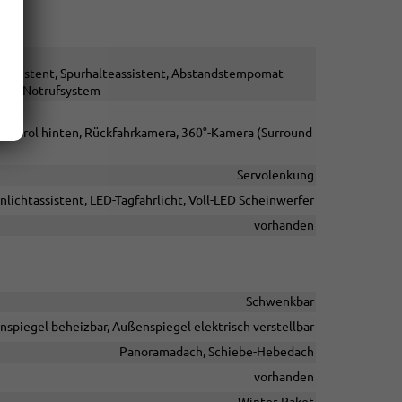
assistent, Spurhalteassistent, Abstandstempomat
sor, Notrufsystem
 Control hinten, Rückfahrkamera, 360°-Kamera (Surround
Servolenkung
rnlichtassistent, LED-Tagfahrlicht, Voll-LED Scheinwerfer
vorhanden
Schwenkbar
nspiegel beheizbar, Außenspiegel elektrisch verstellbar
Panoramadach, Schiebe-Hebedach
vorhanden
Winter-Paket