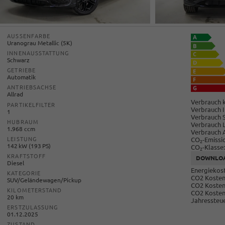
AUSSENFARBE
Uranograu Metallic (5K)
INNENAUSSTATTUNG
Schwarz
GETRIEBE
Automatik
ANTRIEBSACHSE
Allrad
Verbrauch k
PARTIKELFILTER
Verbrauch I
1
Verbrauch 
HUBRAUM
Verbrauch 
1.968 ccm
Verbrauch 
CO
-Emissi
LEISTUNG
2
142 kW (193 PS)
CO
-Klasse:
2
KRAFTSTOFF
DOWNLO
Diesel
Energiekost
KATEGORIE
CO2 Kosten 
SUV/Geländewagen/Pickup
CO2 Kosten
KILOMETERSTAND
CO2 Kosten
20 km
Jahressteue
ERSTZULASSUNG
01.12.2025
ZUSTAND