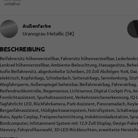
unfallfrei
Innen
Außenfarbe
Uranograu Metallic (5K)
BESCHREIBUNG
Beifahrersitz höhenverstellbar, Fahrersitz höhenverstellbar, Lederlenkr
Lenkrad höhenverstellbar, Ambiente-Beleuchtung, Massagesitze, Beheizb
Isofix Beifahrersitz, abgedunkelte Scheiben, 20 Zoll Alufelgen York, Da
elektrisch, Kopfairbags, Schiebedach, Seitenairbags, Servolenkung, Sit
Wegfahrsperre, Außenspiegel beheizbar, Beifahrerairbag, Fahrerairbag, Pa
Reifendruckkontrolle, Regensensor, Lichtsensor, Digital Cockpit Pro
Fernlichtassistent, Spurhalteassistent, Verkehrszeichenerkennung, IQ-
Tagfahrlicht LED, Rückfahrkamera, Park-Assistent, Panoramadach, Keyl
Berganfahrassistent, Müdigkeitswarnsystem, Notrufsystem, Schaltwip
Auto, Apple Carplay, Freisprecheinrichtung, Induktionsladestation, Sp
Bordcomputer, Infotainment-System mit 12,9 Zoll Display, Design Paket B
Memory, Fahrprofilauswahl, 3D-LED-Rückleuchten, erweiterte Herstell