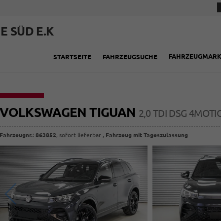
E SÜD E.K
FAHRZEUGMAR
STARTSEITE
FAHRZEUGSUCHE
VOLKSWAGEN TIGUAN
2,0 TDI DSG 4MOTI
Fahrzeugnr.
:
863852
,
sofort lieferbar
,
Fahrzeug mit Tageszulassung