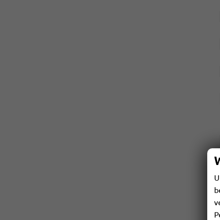
U
b
v
P