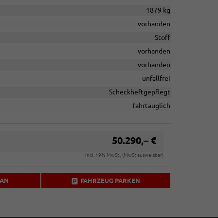
1879 kg
vorhanden
Stoff
vorhanden
vorhanden
unfallfrei
Scheckheftgepflegt
fahrtauglich
50.290,– €
incl. 19% MwSt., (MwSt ausweisbar)
 AN
FAHRZEUG PARKEN