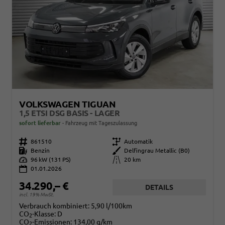
VOLKSWAGEN TIGUAN
1,5 ETSI DSG BASIS - LAGER
sofort lieferbar
Fahrzeug mit Tageszulassung
Fahrzeugnr.
861510
Getriebe
Automatik
Kraftstoff
Benzin
Außenfarbe
Delfingrau Metallic (B0)
Leistung
96 kW (131 PS)
Kilometerstand
20 km
01.01.2026
34.290,– €
DETAILS
incl. 19% MwSt.
Verbrauch kombiniert:
5,90 l/100km
CO
-Klasse:
D
2
CO
-Emissionen:
134,00 g/km
2