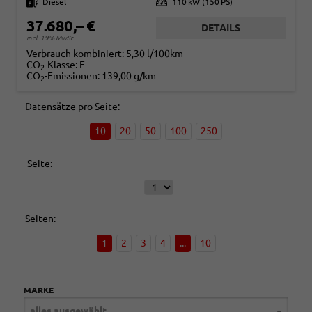
Kraftstoff
Diesel
Leistung
110 kW (150 PS)
37.680,– €
DETAILS
incl. 19% MwSt.
Verbrauch kombiniert:
5,30 l/100km
CO
-Klasse:
E
2
CO
-Emissionen:
139,00 g/km
2
Datensätze pro Seite:
10
20
50
100
250
Seite:
Seiten:
1
2
3
4
...
10
MARKE
alles ausgewählt