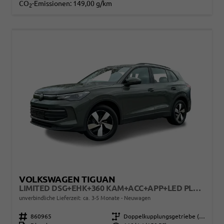
CO
-Emissionen:
149,00 g/km
2
VOLKSWAGEN TIGUAN
LIMITED DSG+EHK+360 KAM+ACC+APP+LED PLUS+17" LM+KLIMA
unverbindliche Lieferzeit: ca. 3-5 Monate
Neuwagen
Fahrzeugnr.
860965
Getriebe
Doppelkupplungsgetriebe (DSG)