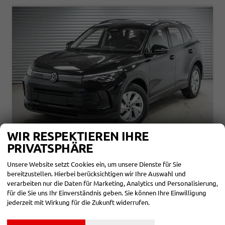
WIR RESPEKTIEREN IHRE
PRIVATSPHÄRE
VOLKSWAGEN TIGUAN
1,5 ETSI DSG BASIS - LAGER
Unsere Website setzt Cookies ein, um unsere Dienste für Sie
bereitzustellen. Hierbei berücksichtigen wir Ihre Auswahl und
sofort lieferbar
Fahrzeug mit Tageszulassung
verarbeiten nur die Daten für Marketing, Analytics und Personalisierung,
für die Sie uns Ihr Einverständnis geben. Sie können Ihre Einwilligung
Fahrzeugnr.
863967
Getriebe
Automatik
Kraftstoff
Benzin
Außenfarbe
Grenadillschwarz Metallic (0E)
jederzeit mit Wirkung für die Zukunft widerrufen.
Leistung
96 kW (131 PS)
Kilometerstand
20 km
01.03.2026