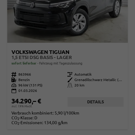
VOLKSWAGEN TIGUAN
1,5 ETSI DSG BASIS - LAGER
sofort lieferbar
Fahrzeug mit Tageszulassung
Fahrzeugnr.
863966
Getriebe
Automatik
Kraftstoff
Benzin
Außenfarbe
Grenadillschwarz Metallic (0E)
Leistung
96 kW (131 PS)
Kilometerstand
20 km
01.03.2026
34.290,– €
DETAILS
incl. 19% MwSt.
Verbrauch kombiniert:
5,90 l/100km
CO
-Klasse:
D
2
CO
-Emissionen:
134,00 g/km
2