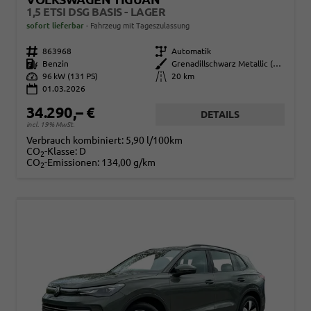
1,5 ETSI DSG BASIS - LAGER
sofort lieferbar
Fahrzeug mit Tageszulassung
Fahrzeugnr.
863968
Getriebe
Automatik
Kraftstoff
Benzin
Außenfarbe
Grenadillschwarz Metallic (0E)
Leistung
96 kW (131 PS)
Kilometerstand
20 km
01.03.2026
34.290,– €
DETAILS
incl. 19% MwSt.
Verbrauch kombiniert:
5,90 l/100km
CO
-Klasse:
D
2
CO
-Emissionen:
134,00 g/km
2