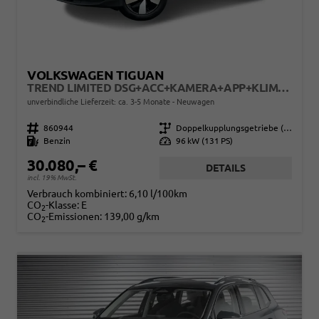
VOLKSWAGEN TIGUAN
TREND LIMITED DSG+ACC+KAMERA+APP+KLIMA+LED+17" LM
unverbindliche Lieferzeit: ca. 3-5 Monate
Neuwagen
Fahrzeugnr.
860944
Getriebe
Doppelkupplungsgetriebe (DSG)
Kraftstoff
Benzin
Leistung
96 kW (131 PS)
30.080,– €
DETAILS
incl. 19% MwSt.
Verbrauch kombiniert:
6,10 l/100km
CO
-Klasse:
E
2
CO
-Emissionen:
139,00 g/km
2