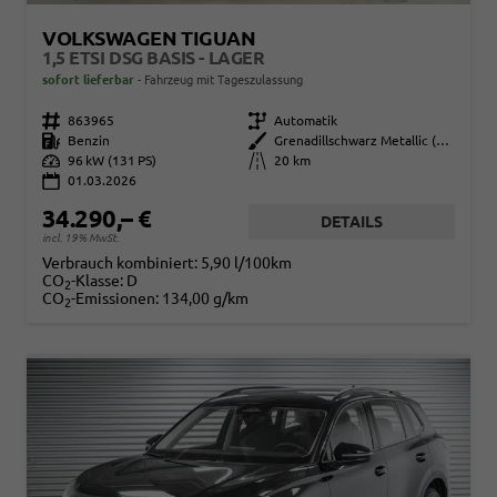
VOLKSWAGEN TIGUAN
1,5 ETSI DSG BASIS - LAGER
sofort lieferbar
Fahrzeug mit Tageszulassung
Fahrzeugnr.
863965
Getriebe
Automatik
Kraftstoff
Benzin
Außenfarbe
Grenadillschwarz Metallic (0E)
Leistung
96 kW (131 PS)
Kilometerstand
20 km
01.03.2026
34.290,– €
DETAILS
incl. 19% MwSt.
Verbrauch kombiniert:
5,90 l/100km
CO
-Klasse:
D
2
CO
-Emissionen:
134,00 g/km
2