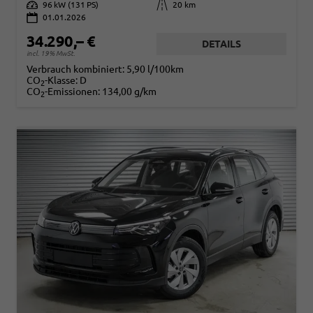
Leistung
96 kW (131 PS)
Kilometerstand
20 km
01.01.2026
34.290,– €
DETAILS
incl. 19% MwSt.
Verbrauch kombiniert:
5,90 l/100km
CO
-Klasse:
D
2
CO
-Emissionen:
134,00 g/km
2