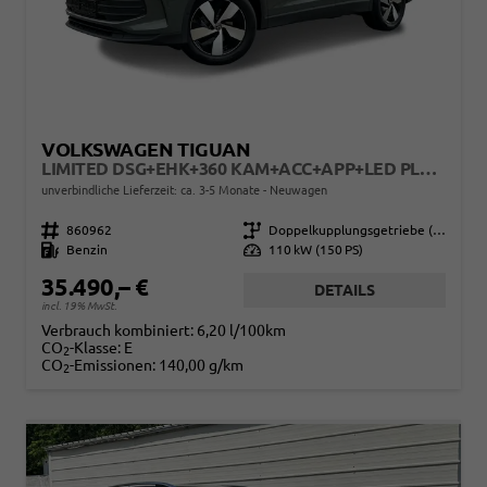
VOLKSWAGEN TIGUAN
LIMITED DSG+EHK+360 KAM+ACC+APP+LED PLUS+17" LM+KLIMA
unverbindliche Lieferzeit: ca. 3-5 Monate
Neuwagen
Fahrzeugnr.
860962
Getriebe
Doppelkupplungsgetriebe (DSG)
Kraftstoff
Benzin
Leistung
110 kW (150 PS)
35.490,– €
DETAILS
incl. 19% MwSt.
Verbrauch kombiniert:
6,20 l/100km
CO
-Klasse:
E
2
CO
-Emissionen:
140,00 g/km
2