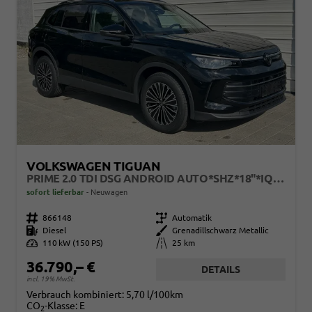
VOLKSWAGEN TIGUAN
PRIME 2.0 TDI DSG ANDROID AUTO*SHZ*18"*IQ DRIVE*360°*ACC*KEYLESS*LED PLUS*DESIGN PAKET
sofort lieferbar
Neuwagen
Fahrzeugnr.
866148
Getriebe
Automatik
Kraftstoff
Diesel
Außenfarbe
Grenadillschwarz Metallic
Leistung
110 kW (150 PS)
Kilometerstand
25 km
36.790,– €
DETAILS
incl. 19% MwSt.
Verbrauch kombiniert:
5,70 l/100km
CO
-Klasse:
E
2