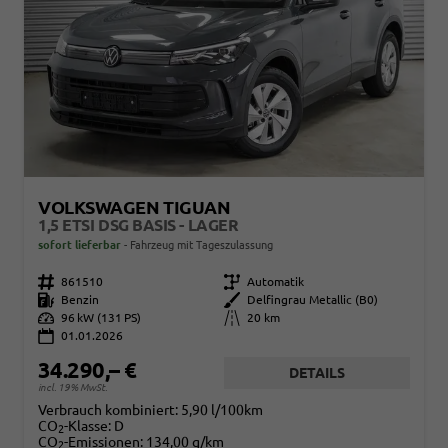
VOLKSWAGEN TIGUAN
1,5 ETSI DSG BASIS - LAGER
sofort lieferbar
Fahrzeug mit Tageszulassung
Fahrzeugnr.
861510
Getriebe
Automatik
Kraftstoff
Benzin
Außenfarbe
Delfingrau Metallic (B0)
Leistung
96 kW (131 PS)
Kilometerstand
20 km
01.01.2026
34.290,– €
DETAILS
incl. 19% MwSt.
Verbrauch kombiniert:
5,90 l/100km
CO
-Klasse:
D
2
CO
-Emissionen:
134,00 g/km
2