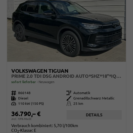
VOLKSWAGEN TIGUAN
PRIME 2.0 TDI DSG ANDROID AUTO*SHZ*18"*IQ DRIVE*360°*ACC*KEYLESS*LED PLUS*DESIGN PAKET
sofort lieferbar
Neuwagen
Fahrzeugnr.
866148
Getriebe
Automatik
Kraftstoff
Diesel
Außenfarbe
Grenadillschwarz Metallic
Leistung
110 kW (150 PS)
Kilometerstand
25 km
36.790,– €
DETAILS
incl. 19% MwSt.
Verbrauch kombiniert:
5,70 l/100km
CO
-Klasse:
E
2