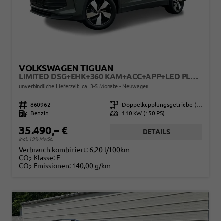
VOLKSWAGEN TIGUAN
LIMITED DSG+EHK+360 KAM+ACC+APP+LED PLUS+17" LM+KLIMA
unverbindliche Lieferzeit: ca. 3-5 Monate
Neuwagen
Fahrzeugnr.
860962
Getriebe
Doppelkupplungsgetriebe (DSG)
Kraftstoff
Benzin
Leistung
110 kW (150 PS)
35.490,– €
DETAILS
incl. 19% MwSt.
Verbrauch kombiniert:
6,20 l/100km
CO
-Klasse:
E
2
CO
-Emissionen:
140,00 g/km
2