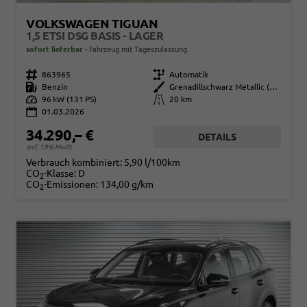
VOLKSWAGEN TIGUAN
1,5 ETSI DSG BASIS - LAGER
sofort lieferbar
Fahrzeug mit Tageszulassung
Fahrzeugnr.
863965
Getriebe
Automatik
Kraftstoff
Benzin
Außenfarbe
Grenadillschwarz Metallic (0E)
Leistung
96 kW (131 PS)
Kilometerstand
20 km
01.03.2026
34.290,– €
DETAILS
incl. 19% MwSt.
Verbrauch kombiniert:
5,90 l/100km
CO
-Klasse:
D
2
CO
-Emissionen:
134,00 g/km
2