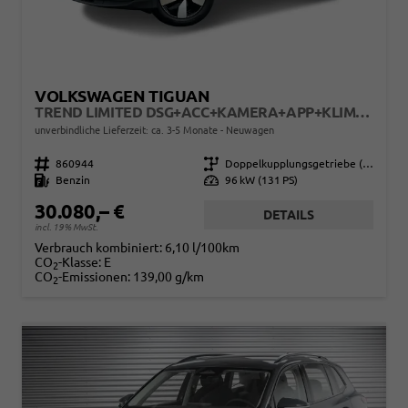
VOLKSWAGEN TIGUAN
TREND LIMITED DSG+ACC+KAMERA+APP+KLIMA+LED+17" LM
unverbindliche Lieferzeit: ca. 3-5 Monate
Neuwagen
Fahrzeugnr.
860944
Getriebe
Doppelkupplungsgetriebe (DSG)
Kraftstoff
Benzin
Leistung
96 kW (131 PS)
30.080,– €
DETAILS
incl. 19% MwSt.
Verbrauch kombiniert:
6,10 l/100km
CO
-Klasse:
E
2
CO
-Emissionen:
139,00 g/km
2