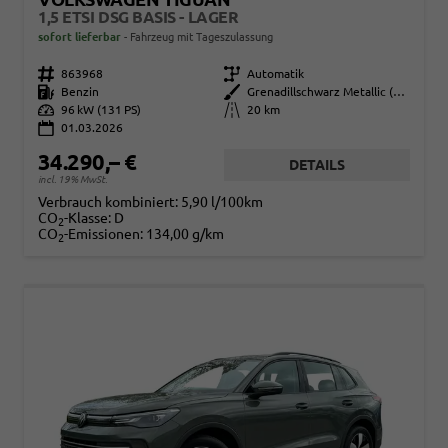
1,5 ETSI DSG BASIS - LAGER
sofort lieferbar
Fahrzeug mit Tageszulassung
Fahrzeugnr.
863968
Getriebe
Automatik
Kraftstoff
Benzin
Außenfarbe
Grenadillschwarz Metallic (0E)
Leistung
96 kW (131 PS)
Kilometerstand
20 km
01.03.2026
34.290,– €
DETAILS
incl. 19% MwSt.
Verbrauch kombiniert:
5,90 l/100km
CO
-Klasse:
D
2
CO
-Emissionen:
134,00 g/km
2