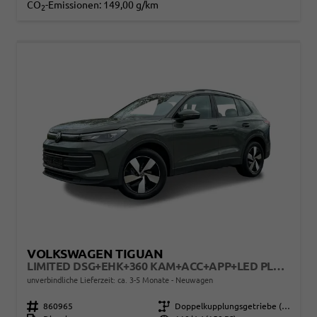
CO
-Emissionen:
149,00 g/km
2
VOLKSWAGEN TIGUAN
LIMITED DSG+EHK+360 KAM+ACC+APP+LED PLUS+17" LM+KLIMA
unverbindliche Lieferzeit: ca. 3-5 Monate
Neuwagen
Fahrzeugnr.
860965
Getriebe
Doppelkupplungsgetriebe (DSG)