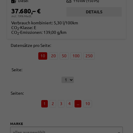
Kraftstoff
Diesel
Leistung
110 kW (150 PS)
37.680,– €
DETAILS
incl. 19% MwSt.
Verbrauch kombiniert:
5,30 l/100km
CO
-Klasse:
E
2
CO
-Emissionen:
139,00 g/km
2
Datensätze pro Seite:
10
20
50
100
250
Seite:
Seiten:
1
2
3
4
...
10
MARKE
alles ausgewählt