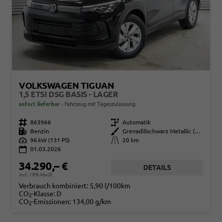
VOLKSWAGEN TIGUAN
1,5 ETSI DSG BASIS - LAGER
sofort lieferbar
Fahrzeug mit Tageszulassung
Fahrzeugnr.
863966
Getriebe
Automatik
Kraftstoff
Benzin
Außenfarbe
Grenadillschwarz Metallic (0E)
Leistung
96 kW (131 PS)
Kilometerstand
20 km
01.03.2026
34.290,– €
DETAILS
incl. 19% MwSt.
Verbrauch kombiniert:
5,90 l/100km
CO
-Klasse:
D
2
CO
-Emissionen:
134,00 g/km
2