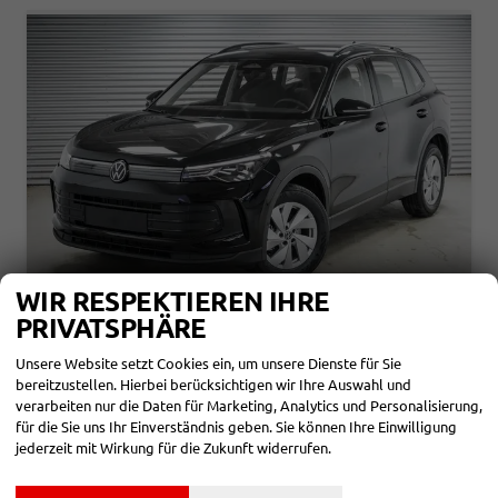
WIR RESPEKTIEREN IHRE
PRIVATSPHÄRE
VOLKSWAGEN TIGUAN
1,5 ETSI DSG BASIS - LAGER
Unsere Website setzt Cookies ein, um unsere Dienste für Sie
bereitzustellen. Hierbei berücksichtigen wir Ihre Auswahl und
sofort lieferbar
Fahrzeug mit Tageszulassung
verarbeiten nur die Daten für Marketing, Analytics und Personalisierung,
für die Sie uns Ihr Einverständnis geben. Sie können Ihre Einwilligung
Fahrzeugnr.
863967
Getriebe
Automatik
Kraftstoff
Benzin
Außenfarbe
Grenadillschwarz Metallic (0E)
jederzeit mit Wirkung für die Zukunft widerrufen.
Leistung
96 kW (131 PS)
Kilometerstand
20 km
01.03.2026