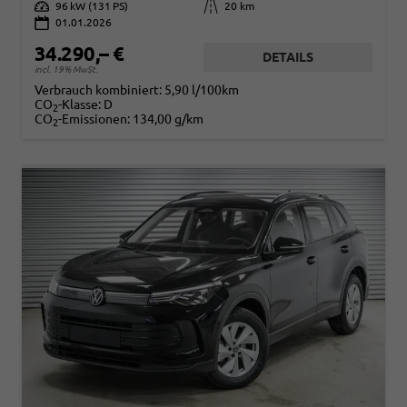
Leistung
96 kW (131 PS)
Kilometerstand
20 km
01.01.2026
34.290,– €
DETAILS
incl. 19% MwSt.
Verbrauch kombiniert:
5,90 l/100km
CO
-Klasse:
D
2
CO
-Emissionen:
134,00 g/km
2