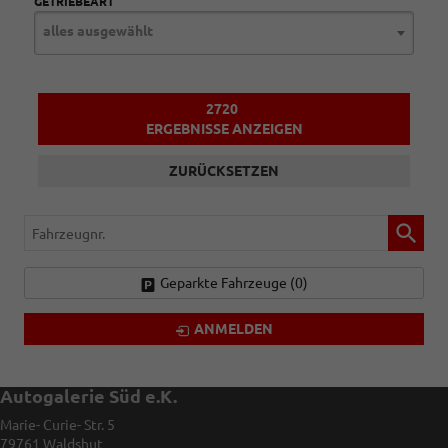
GETRIEBEART
alles ausgewählt
2720
ERGEBNISSE ANZEIGEN
ZURÜCKSETZEN
Fahrzeugnr.
Geparkte Fahrzeuge (
0
)
ANMELDEN
Autogalerie Süd e.K.
Marie- Curie- Str. 5
79761
Waldshut