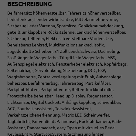
BESCHREIBUNG
Beifahrersitz höhenverstellbar, Fahrersitz höhenverstellbar,
Lederlenkrad, Lendenwirbelstütze, Mittelarmlehne vorne,
Sitzbezug Leder Varenna, Sportsitze, Gepäckraumabdeckung,
geteilt umklappbare Rücksitzlehne, Lenkrad höhenverstellbar,
Sitzbezug Teilleder, Elektrisch verstellbare Vordersitze,
Beheizbares Lenkrad, Multifunktionslenkrad, Isofix,
abgedunkelte Scheiben, 21 Zoll Leeds Schwarz, Dachreling,
Stoßfänger in Wagenfarbe, Türgriffe in Wagenfarbe, ABS,
Außenspiegel elektrisch, Fensterheber elektrisch, Kopfairbags,
Seitenairbags, Servolenkung, Sitzheizung, DCC, ESP,
Wegfahrsperre, Zentralverriegelung mit Funk, Außenspiegel
beheizbar, Beifahrerairbag, Fahrerairbag, Partikelfilter,
Parkpilot hinten, Parkpilot vorne, Reifendruckkontrolle,
Frontscheibe beheizbar, Head-up Display, Regensensor,
Lichtsensor, Digital Cockpit, Anhängekupplung schwenkbar,
ACC, Spurhalteassistent, Totwinkelassistent,
Verkehrszeichenerkennung, Matrix LED-Scheinwerfer,
Tagfahrlicht, Kurvenlicht, Pannenset, Rückfahrkamera, Park-
Assistent, Panoramadach, easy Open mit virtuelles Pedal,
KeylessEntry, StartStopSystem, Sitzheizung hinten,