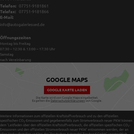
Telefon:
07751-9181861
Telefax:
07751-9181866
E-Mail:
info@autogaleriesued.de
Öffnungszeiten
Montag bis Freitag
07:30 – 12:30 & 13:00 – 17:30
Uhr
Samstag
nach Vereinbarung
GOOGLE MAPS
GOOGLE KARTE LADEN
Die Karte wird von Google Maps eingebettet.
Es gelten die
Datenschutzerklärungen
von Google.
Weitere Informationen zum offiziellen Kraftstoffverbrauch und zu den offiziellen
spezifischen CO
-Emissionen und gegebenenfalls zum Stromverbrauch neuer PKW können
2
dem 'Leitfaden über den offiziellen Kraftstoffverbrauch, die offiziellen spezifischen CO
-
2
Emissionen und den offiziellen Stromverbrauch neuer PKW' entnommen werden, der an
allen Verkaufsstellen und bei der 'Deutschen Automobil Treuhand GmbH' unentgeltlich