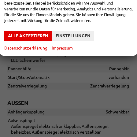
bereitzustellen. Hierbei berücksichtigen wir Ihre Auswahl und
Notrufsystem, Geschwindigkeitsbegrenzer
verarbeiten nur die Daten für Marketing, Analytics und Personalisierung,
Einparkhilfe
für die Sie uns Ihr Einverständnis geben. Sie können Ihre Einwilligung
Selbstlenkendes System, Park Distance Control vorne, Park
jederzeit mit Wirkung für die Zukunft widerrufen.
Distance Control hinten, Rückfahrkamera, 360°-Kamera
(Surround View)
ALLE AKZEPTIEREN
EINSTELLUNGEN
Lenkung
Servolenkung
Datenschutzerklärung
Impressum
Lichttechnik
Kurvenlicht, Lichtsensor, Tagfahrlicht, LED-Scheinwerfer, Voll-
LED Scheinwerfer
Pannenhilfe
Pannenkit
Start/Stop-Automatik
vorhanden
Zentralverriegelung
Zentralverriegelung
AUSSEN
Anhängerkupplung
Schwenkbar
Außenspiegel
Außenspiegel elektrisch anklappbar, Außenspiegel
beheizbar, Außenspiegel elektrisch verstellbar