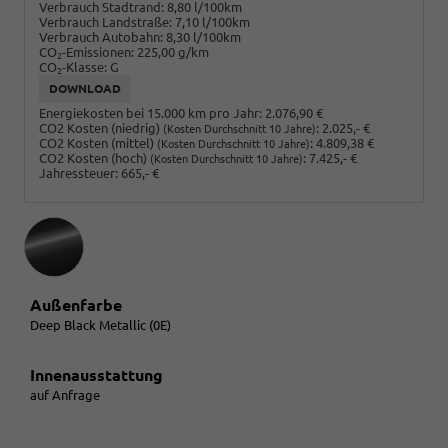
Verbrauch Stadtrand:
8,80 l/100km
Verbrauch Landstraße:
7,10 l/100km
Verbrauch Autobahn:
8,30 l/100km
CO
-Emissionen:
225,00 g/km
2
CO
-Klasse:
G
2
DOWNLOAD
Energiekosten bei 15.000 km pro Jahr:
2.076,90 €
CO2 Kosten (niedrig)
:
2.025,- €
(Kosten Durchschnitt 10 Jahre)
CO2 Kosten (mittel)
:
4.809,38 €
(Kosten Durchschnitt 10 Jahre)
CO2 Kosten (hoch)
:
7.425,- €
(Kosten Durchschnitt 10 Jahre)
Jahressteuer:
665,- €
Außenfarbe
Deep Black Metallic (0E)
Innenausstattung
auf Anfrage