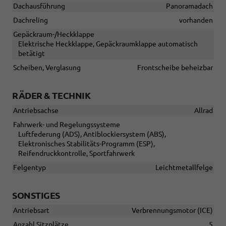
Dachausführung
Panoramadach
Dachreling
vorhanden
Gepäckraum-/Heckklappe
Elektrische Heckklappe, Gepäckraumklappe automatisch
betätigt
Scheiben, Verglasung
Frontscheibe beheizbar
RÄDER & TECHNIK
Antriebsachse
Allrad
Fahrwerk- und Regelungssysteme
Luftfederung (ADS), Antiblockiersystem (ABS),
Elektronisches Stabilitäts-Programm (ESP),
Reifendruckkontrolle, Sportfahrwerk
Felgentyp
Leichtmetallfelge
SONSTIGES
Antriebsart
Verbrennungsmotor (ICE)
Anzahl Sitzplätze
5