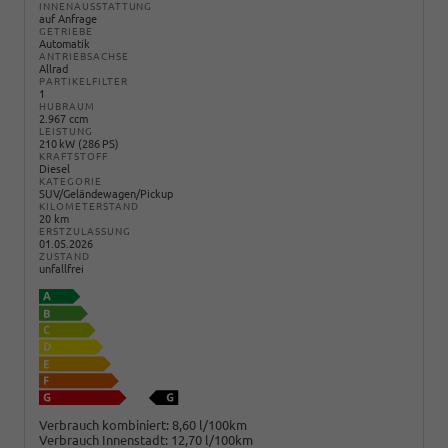
INNENAUSSTATTUNG
auf Anfrage
GETRIEBE
Automatik
ANTRIEBSACHSE
Allrad
PARTIKELFILTER
1
HUBRAUM
2.967 ccm
LEISTUNG
210 kW (286 PS)
KRAFTSTOFF
Diesel
KATEGORIE
SUV/Geländewagen/Pickup
KILOMETERSTAND
20 km
ERSTZULASSUNG
01.05.2026
ZUSTAND
unfallfrei
Verbrauch kombiniert:
8,60 l/100km
Verbrauch Innenstadt:
12,70 l/100km