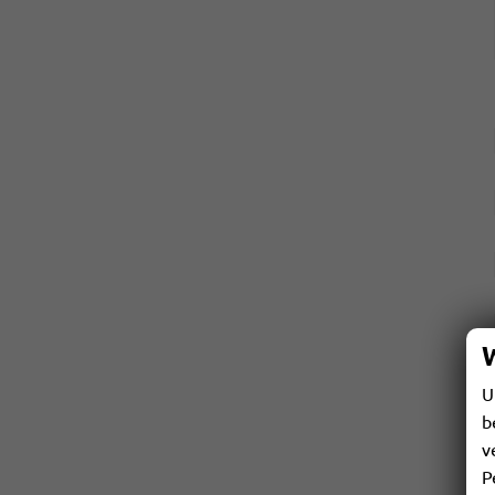
U
b
v
P