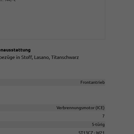
enausstattung
bezüge in Stoff, Lasano, Titanschwarz
Frontantrieb
Verbrennungsmotor (ICE)
7
5-türig
5T13CZ - W21