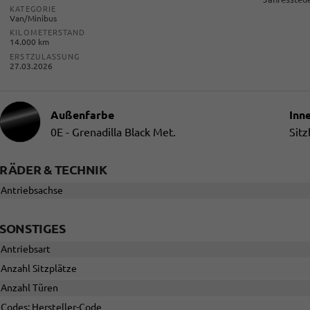
KATEGORIE
Van/Minibus
KILOMETERSTAND
14.000 km
ERSTZULASSUNG
27.03.2026
Außenfarbe
Inn
0E - Grenadilla Black Met.
Sitz
RÄDER & TECHNIK
Antriebsachse
SONSTIGES
Antriebsart
Anzahl Sitzplätze
Anzahl Türen
Codes: Hersteller-Code