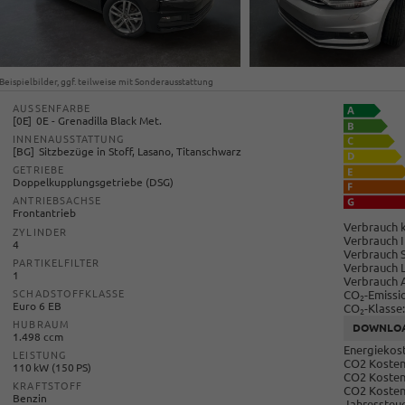
Beispielbilder, ggf. teilweise mit Sonderausstattung
AUSSENFARBE
0E
0E - Grenadilla Black Met.
INNENAUSSTATTUNG
BG
Sitzbezüge in Stoff, Lasano, Titanschwarz
GETRIEBE
Doppelkupplungsgetriebe (DSG)
ANTRIEBSACHSE
Frontantrieb
Verbrauch k
ZYLINDER
Verbrauch I
4
Verbrauch 
PARTIKELFILTER
Verbrauch 
1
Verbrauch 
CO
-Emissi
SCHADSTOFFKLASSE
2
Euro 6 EB
CO
-Klasse:
2
HUBRAUM
DOWNLO
1.498 ccm
Energiekost
LEISTUNG
CO2 Kosten 
110 kW (150 PS)
CO2 Kosten
KRAFTSTOFF
CO2 Kosten
Benzin
Jahressteue