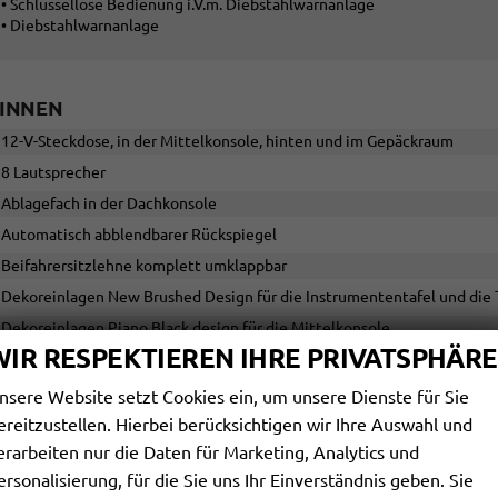
• Schlüssellose Bedienung i.V.m. Diebstahlwarnanlage
• Diebstahlwarnanlage
INNEN
12-V-Steckdose, in der Mittelkonsole, hinten und im Gepäckraum
8 Lautsprecher
Ablagefach in der Dachkonsole
Automatisch abblendbarer Rückspiegel
Beifahrersitzlehne komplett umklappbar
Dekoreinlagen New Brushed Design für die Instrumententafel und die
Dekoreinlagen Piano Black design für die Mittelkonsole
WIR RESPEKTIEREN IHRE PRIVATSPHÄRE
Digital Cockpit
Elektrische Fenster
nsere Website setzt Cookies ein, um unsere Dienste für Sie
Elektronische Parkbremse mit Auto-Hold-Funktion
ereitzustellen. Hierbei berücksichtigen wir Ihre Auswahl und
erarbeiten nur die Daten für Marketing, Analytics und
Extra getönte Scheiben ab B-Säule (65% lichtabsorbierend)
ersonalisierung, für die Sie uns Ihr Einverständnis geben. Sie
Handschuhfach mit Kühlfunktion und Beleuchtung