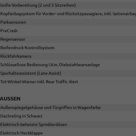
Isofix-Vorbereitung (2 und 3 Sitzreihen)
Kopfairbagsystem für Vorder- und Rücksitzpassagiere, inkl. Seitenairba
Parksensoren
PreCrash
Regensensor
Reifendruck-Kontrollsystem
Rückfahrkamera
Schlüssellose Bedienung i.V.m. Diebstahlwarnanlage
Spurhalteassistent (Lane Assist)
Tot-Winkel-Warner inkl. Rear Traffic Alert
AUSSEN
Außenspiegelgehäuse und Türgriffen in Wagenfarbe
Dachreling in Schwarz
Elektrisch beheizte Sprinklerdüsen
Elektrisch Heckklappe