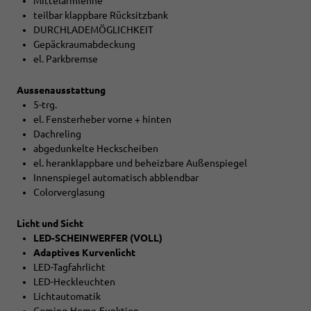
Mittelarmlehne
teilbar klappbare Rücksitzbank
DURCHLADEMÖGLICHKEIT
Gepäckraumabdeckung
el. Parkbremse
Aussenausstattung
5-trg.
el. Fensterheber vorne + hinten
Dachreling
abgedunkelte Heckscheiben
el. heranklappbare und beheizbare Außenspiegel
Innenspiegel automatisch abblendbar
Colorverglasung
Licht und Sicht
LED-SCHEINWERFER (VOLL)
Adaptives Kurvenlicht
LED-Tagfahrlicht
LED-Heckleuchten
Lichtautomatik