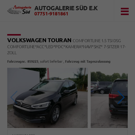
AUTOGALERIE SÜD E.K
07751-9181861
VOLKSWAGEN TOURAN
COMFORTLINE 1.5 TSI DSG
COMFORTLINE*ACC*LED*PDC*KAMERA*NAVI*SHZ* 7-SITZER 17-
ZOLL
Fahrzeugnr.
:
859223
,
sofort lieferbar
,
Fahrzeug mit Tageszulassung