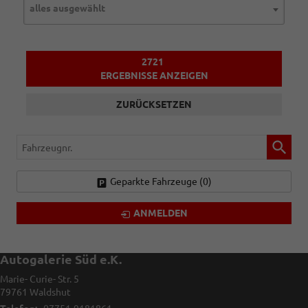
alles ausgewählt
2721
ERGEBNISSE ANZEIGEN
ZURÜCKSETZEN
Fahrzeugnr.
Geparkte Fahrzeuge (
0
)
ANMELDEN
Autogalerie Süd e.K.
Marie- Curie- Str. 5
79761
Waldshut