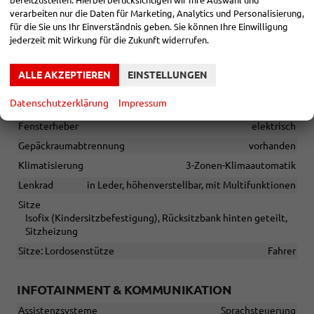
bereitzustellen. Hierbei berücksichtigen wir Ihre Auswahl und
START-STOPP-Automatik
verarbeiten nur die Daten für Marketing, Analytics und Personalisierung,
für die Sie uns Ihr Einverständnis geben. Sie können Ihre Einwilligung
Sonstiges
jederzeit mit Wirkung für die Zukunft widerrufen.
Irrtümer vorbehalten
ALLE AKZEPTIEREN
EINSTELLUNGEN
INNEN
Datenschutzerklärung
Impressum
Armlehnen
Mittelarmlehne
Fensterheber
elektrisch
Gepäckraumabtrennung
vorhanden
Klimatisierung
3-Zonen-Klimaautomatik
Lenkrad
in Leder, höhenverstellbar, mit Multifunktionen
Sitze
Isofix (Kindersitzbefestigung), Rücksitzbank hinten geteilt,
Sitzheizung
Sitze: Lordosenstütze
Fahrer
INFOTAINMENT & KOMMUNIKATION
Assistenzsysteme
Sprachsteuerung