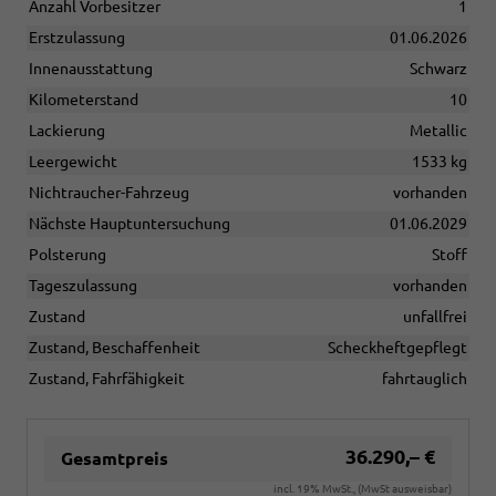
Anzahl Vorbesitzer
1
Erstzulassung
01.06.2026
Innenausstattung
Schwarz
Kilometerstand
10
Lackierung
Metallic
Leergewicht
1533 kg
Nichtraucher-Fahrzeug
vorhanden
Nächste Hauptuntersuchung
01.06.2029
Polsterung
Stoff
Tageszulassung
vorhanden
Zustand
unfallfrei
Zustand, Beschaffenheit
Scheckheftgepflegt
Zustand, Fahrfähigkeit
fahrtauglich
36.290,– €
Gesamtpreis
incl. 19% MwSt., (MwSt ausweisbar)