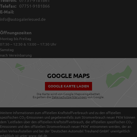
Telefon:
07751-9181861
Telefax:
07751-9181866
E-Mail:
info@autogaleriesued.de
Öffnungszeiten
Montag bis Freitag
07:30 – 12:30 & 13:00 – 17:30
Uhr
Samstag
nach Vereinbarung
GOOGLE MAPS
GOOGLE KARTE LADEN
Die Karte wird von Google Maps eingebettet.
Es gelten die
Datenschutzerklärungen
von Google.
Weitere Informationen zum offiziellen Kraftstoffverbrauch und zu den offiziellen
spezifischen CO
-Emissionen und gegebenenfalls zum Stromverbrauch neuer PKW können
2
dem 'Leitfaden über den offiziellen Kraftstoffverbrauch, die offiziellen spezifischen CO
-
2
Emissionen und den offiziellen Stromverbrauch neuer PKW' entnommen werden, der an
allen Verkaufsstellen und bei der 'Deutschen Automobil Treuhand GmbH' unentgeltlich
erhältlich ist unter www.dat.de.