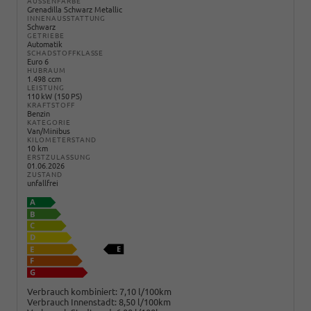
AUSSENFARBE
Grenadilla Schwarz Metallic
INNENAUSSTATTUNG
Schwarz
GETRIEBE
Automatik
SCHADSTOFFKLASSE
Euro 6
HUBRAUM
1.498 ccm
LEISTUNG
110 kW (150 PS)
KRAFTSTOFF
Benzin
KATEGORIE
Van/Minibus
KILOMETERSTAND
10 km
ERSTZULASSUNG
01.06.2026
ZUSTAND
unfallfrei
Verbrauch kombiniert:
7,10 l/100km
Verbrauch Innenstadt:
8,50 l/100km