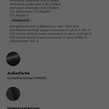
Verbrauch Stadtrand:
6,00 l/100km
Verbrauch Landstraße:
5,70 l/100km
Verbrauch Autobahn:
6,50 l/100km
CO
-Emissionen:
151,00 g/km
2
CO
-Klasse:
E
2
DOWNLOAD
Energiekosten bei 15.000 km pro Jahr:
1.857,36 €
CO2 Kosten (niedrig)
:
1.359,- €
(Kosten Durchschnitt 10 Jahre)
CO2 Kosten (mittel)
:
3.227,62 €
(Kosten Durchschnitt 10 Jahre)
CO2 Kosten (hoch)
:
4.983,- €
(Kosten Durchschnitt 10 Jahre)
Jahressteuer:
154,- €
Außenfarbe
Grenadilla Schwarz Metallic
Innenausstattung
Innenausstattung