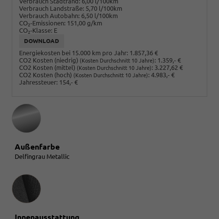
Verbrauch Stadtrand:
6,00 l/100km
Verbrauch Landstraße:
5,70 l/100km
Verbrauch Autobahn:
6,50 l/100km
CO
-Emissionen:
151,00 g/km
2
CO
-Klasse:
E
2
DOWNLOAD
Energiekosten bei 15.000 km pro Jahr:
1.857,36 €
CO2 Kosten (niedrig)
:
1.359,- €
(Kosten Durchschnitt 10 Jahre)
CO2 Kosten (mittel)
:
3.227,62 €
(Kosten Durchschnitt 10 Jahre)
CO2 Kosten (hoch)
:
4.983,- €
(Kosten Durchschnitt 10 Jahre)
Jahressteuer:
154,- €
Außenfarbe
Delfingrau Metallic
Innenausstattung
Innenausstattung