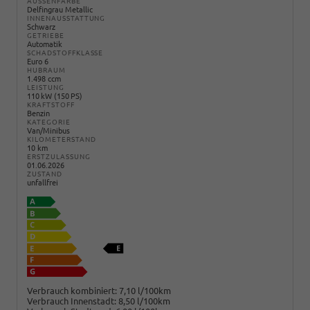
AUSSENFARBE
Delfingrau Metallic
INNENAUSSTATTUNG
Schwarz
GETRIEBE
Automatik
SCHADSTOFFKLASSE
Euro 6
HUBRAUM
1.498 ccm
LEISTUNG
110 kW (150 PS)
KRAFTSTOFF
Benzin
KATEGORIE
Van/Minibus
KILOMETERSTAND
10 km
ERSTZULASSUNG
01.06.2026
ZUSTAND
unfallfrei
Verbrauch kombiniert:
7,10 l/100km
Verbrauch Innenstadt:
8,50 l/100km