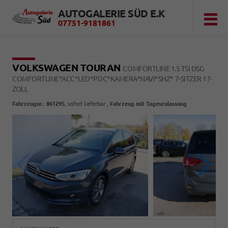
AUTOGALERIE SÜD E.K
07751-9181861
VOLKSWAGEN TOURAN
COMFORTLINE 1.5 TSI DSG
COMFORTLINE*ACC*LED*PDC*KAMERA*NAVI*SHZ* 7-SITZER 17-
ZOLL
Fahrzeugnr.
:
861295
,
sofort lieferbar
,
Fahrzeug mit Tageszulassung