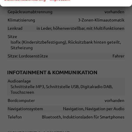
Fensterheber
elektrisch
Gepäckraumabtrennung
vorhanden
Klimatisierung
3-Zonen-Klimaautomatik
Lenkrad
in Leder, höhenverstellbar, mit Multifunktionen
Sitze
Isofix (Kindersitzbefestigung), Rücksitzbank hinten geteilt,
Sitzheizung
Sitze: Lordosenstütze
Fahrer
INFOTAINMENT & KOMMUNIKATION
Audioanlage
Schnittstelle MP3, Schnittstelle USB, Digitalradio DAB,
Touchscreen
Bordcomputer
vorhanden
Navigationssystem
Navigation, Navigation per Audio
Telefon
Bluetooth, Induktionsladen für Smartphones