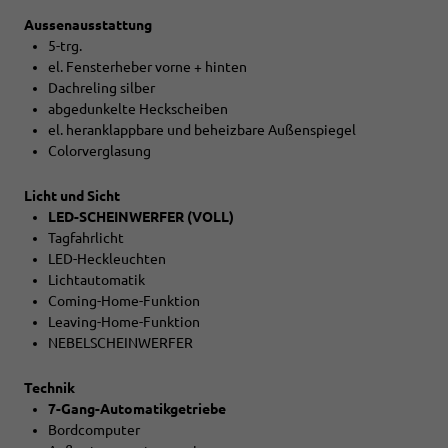
Aussenausstattung
5-trg.
el. Fensterheber vorne + hinten
Dachreling silber
abgedunkelte Heckscheiben
el. heranklappbare und beheizbare Außenspiegel
Colorverglasung
Licht und Sicht
LED-SCHEINWERFER (VOLL)
Tagfahrlicht
LED-Heckleuchten
Lichtautomatik
Coming-Home-Funktion
Leaving-Home-Funktion
NEBELSCHEINWERFER
Technik
7-Gang-Automatikgetriebe
Bordcomputer