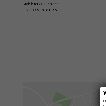
Mobil:
0171 4119733
Fax:
07751 9181866
U