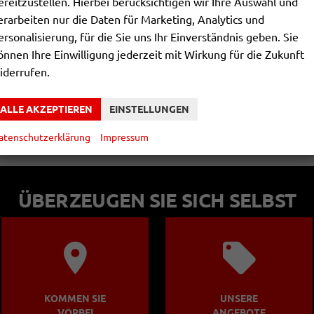
ereitzustellen. Hierbei berücksichtigen wir Ihre Auswahl und
GOOGLE MAPS
erarbeiten nur die Daten für Marketing, Analytics und
GOOGLE KARTE LADEN
ersonalisierung, für die Sie uns Ihr Einverständnis geben. Sie
önnen Ihre Einwilligung jederzeit mit Wirkung für die Zukunft
Die Karte wird von Google Maps eingebettet.
iderrufen.
Es gelten die
Datenschutzerklärungen
von Google.
ALLE AKZEPTIEREN
EINSTELLUNGEN
atenschutzerklärung
Impressum
ÜBERZEUGEN SIE SICH SELBST
KOMMEN SIE
UNSERE
VORBEI
ANGEBOTE