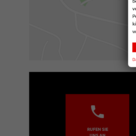
b
v
P
k
w
D
RUFEN SIE
UNS AN