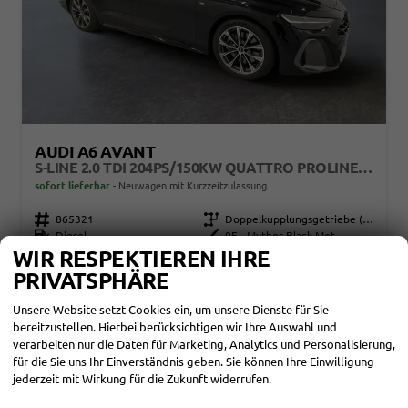
AUDI A6 AVANT
S-LINE 2.0 TDI 204PS/150KW QUATTRO PROLINE S-TRONIC 2026 +19" LM +AHK +AMBIENTE PAKET +S-SPORTFARHWERK +STH
sofort lieferbar
Neuwagen mit Kurzzeitzulassung
Fahrzeugnr.
865321
Getriebe
Doppelkupplungsgetriebe (DSG)
Kraftstoff
Diesel
Außenfarbe
0E - Mythos Black Met.
Leistung
150 kW (204 PS)
Kilometerstand
25 km
WIR RESPEKTIEREN IHRE
30.09.2025
PRIVATSPHÄRE
56.629,– €
DETAILS
Unsere Website setzt Cookies ein, um unsere Dienste für Sie
incl. 19% MwSt.
bereitzustellen. Hierbei berücksichtigen wir Ihre Auswahl und
Verbrauch kombiniert:
5,60 l/100km
verarbeiten nur die Daten für Marketing, Analytics und Personalisierung,
CO
-Klasse:
E
2
für die Sie uns Ihr Einverständnis geben. Sie können Ihre Einwilligung
CO
-Emissionen:
142,00 g/km
2
jederzeit mit Wirkung für die Zukunft widerrufen.
MARKE