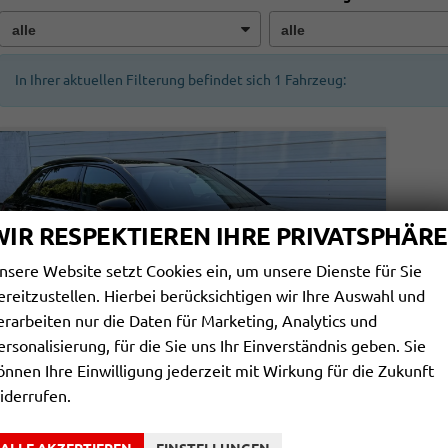
In Ihrer aktuellen Filterung befindet sich
1
Fahrzeug:
WIR RESPEKTIEREN IHRE PRIVATSPHÄRE
nsere Website setzt Cookies ein, um unsere Dienste für Sie
ereitzustellen. Hierbei berücksichtigen wir Ihre Auswahl und
erarbeiten nur die Daten für Marketing, Analytics und
ersonalisierung, für die Sie uns Ihr Einverständnis geben. Sie
önnen Ihre Einwilligung jederzeit mit Wirkung für die Zukunft
iderrufen.
AUDI RS3 SPORTBACK
2.5L QUATTRO S TRONIC NAVI*SONOS*PARKASST*360°*MATRIX*ASSTPAK*KEYLESS*