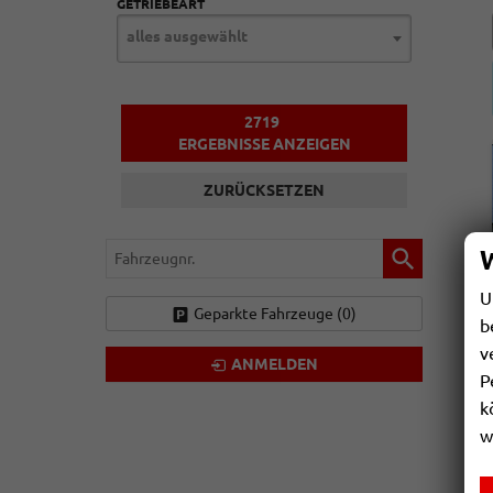
GETRIEBEART
alles ausgewählt
2719
ERGEBNISSE ANZEIGEN
ZURÜCKSETZEN
Fahrzeugnr.
U
Geparkte Fahrzeuge (
0
)
b
v
ANMELDEN
P
k
w