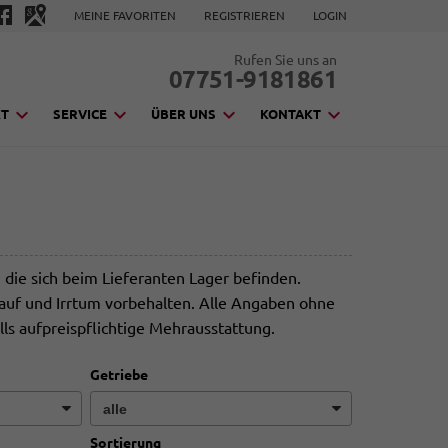
MEINE FAVORITEN
REGISTRIEREN
LOGIN
Rufen Sie uns an
07751-9181861
KT
SERVICE
ÜBER UNS
KONTAKT
ie sich beim Lieferanten Lager befinden.
kauf und Irrtum vorbehalten. Alle Angaben ohne
lls aufpreispflichtige Mehrausstattung.
Getriebe
Sortierung