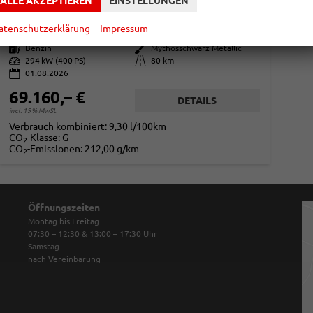
ALLE AKZEPTIEREN
EINSTELLUNGEN
unverbindliche Lieferzeit:
30.10.2026
Fahrzeug mit Tageszulassung
atenschutzerklärung
Impressum
Fahrzeugnr.
866190
Getriebe
Automatik
Kraftstoff
Benzin
Außenfarbe
Mythosschwarz Metallic
Leistung
294 kW (400 PS)
Kilometerstand
80 km
01.08.2026
69.160,– €
DETAILS
incl. 19% MwSt.
Verbrauch kombiniert:
9,30 l/100km
CO
-Klasse:
G
2
CO
-Emissionen:
212,00 g/km
2
Öffnungszeiten
Montag bis Freitag
07:30 – 12:30 & 13:00 – 17:30
Uhr
Samstag
nach Vereinbarung