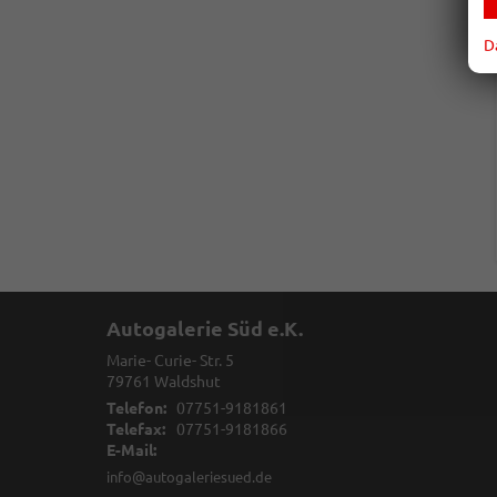
D
Autogalerie Süd e.K.
Marie- Curie- Str. 5
79761
Waldshut
Telefon:
07751-9181861
Telefax:
07751-9181866
E-Mail:
info@autogaleriesued.de