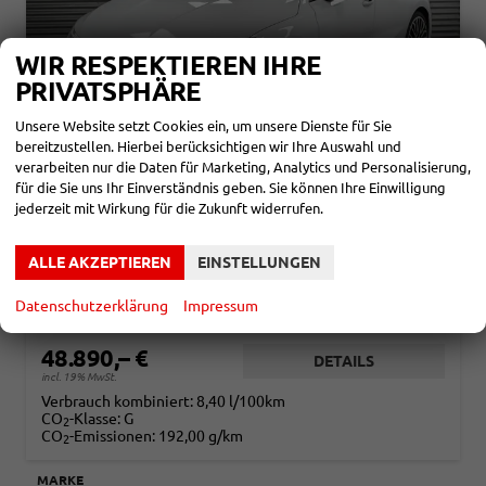
WIR RESPEKTIEREN IHRE
PRIVATSPHÄRE
Unsere Website setzt Cookies ein, um unsere Dienste für Sie
bereitzustellen. Hierbei berücksichtigen wir Ihre Auswahl und
verarbeiten nur die Daten für Marketing, Analytics und Personalisierung,
für die Sie uns Ihr Einverständnis geben. Sie können Ihre Einwilligung
AUDI S3 SPORTBACK
jederzeit mit Wirkung für die Zukunft widerrufen.
2,0 TFSI QUATTRO S-TRONIC -LAG.
sofort lieferbar
Neuwagen
ALLE AKZEPTIEREN
EINSTELLUNGEN
Fahrzeugnr.
866207
Getriebe
Automatik
Kraftstoff
Benzin
Außenfarbe
Gletscherweiß Metallic (2Y)
Datenschutzerklärung
Impressum
Leistung
245 kW (333 PS)
Kilometerstand
20 km
48.890,– €
DETAILS
incl. 19% MwSt.
Verbrauch kombiniert:
8,40 l/100km
CO
-Klasse:
G
2
CO
-Emissionen:
192,00 g/km
2
MARKE