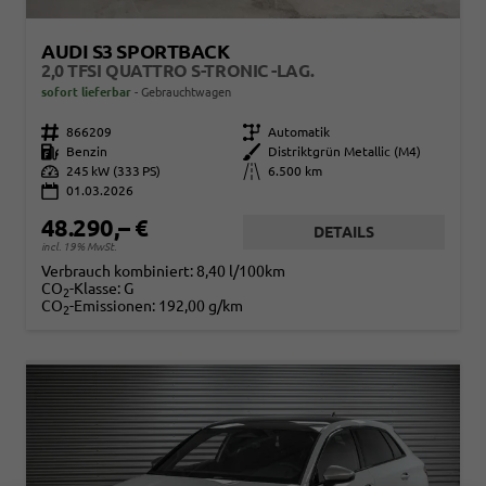
AUDI S3 SPORTBACK
2,0 TFSI QUATTRO S-TRONIC -LAG.
sofort lieferbar
Gebrauchtwagen
Fahrzeugnr.
866209
Getriebe
Automatik
Kraftstoff
Benzin
Außenfarbe
Distriktgrün Metallic (M4)
Leistung
245 kW (333 PS)
Kilometerstand
6.500 km
01.03.2026
48.290,– €
DETAILS
incl. 19% MwSt.
Verbrauch kombiniert:
8,40 l/100km
CO
-Klasse:
G
2
CO
-Emissionen:
192,00 g/km
2