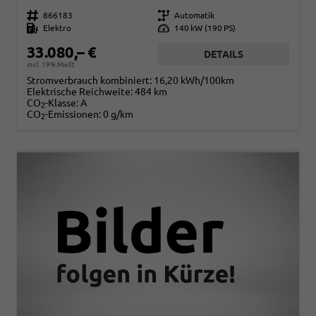
Fahrzeugnr.
866183
Getriebe
Automatik
Kraftstoff
Elektro
Leistung
140 kW (190 PS)
33.080,– €
DETAILS
incl. 19% MwSt.
Stromverbrauch kombiniert:
16,20 kWh/100km
Elektrische Reichweite:
484 km
CO
-Klasse:
A
2
CO
-Emissionen:
0 g/km
2