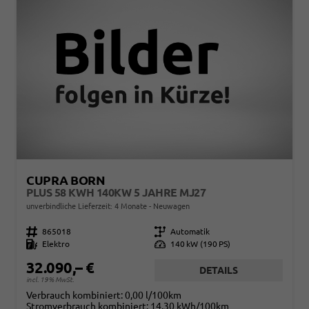
CUPRA BORN
PLUS 58 KWH 140KW 5 JAHRE MJ27
unverbindliche Lieferzeit:
4 Monate
Neuwagen
Fahrzeugnr.
865018
Getriebe
Automatik
Kraftstoff
Elektro
Leistung
140 kW (190 PS)
32.090,– €
DETAILS
incl. 19% MwSt.
Verbrauch kombiniert:
0,00 l/100km
Stromverbrauch kombiniert:
14,30 kWh/100km