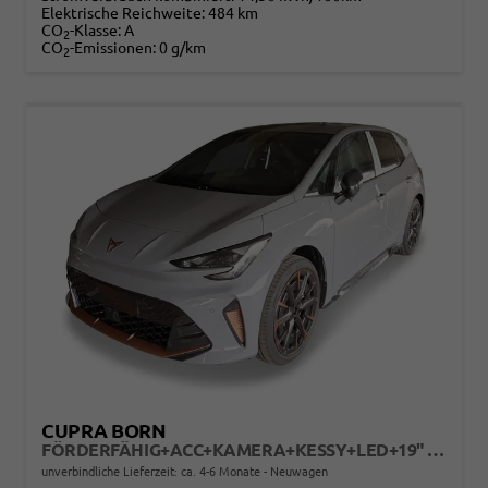
Elektrische Reichweite:
484 km
CO
-Klasse:
A
2
CO
-Emissionen:
0 g/km
2
CUPRA BORN
FÖRDERFÄHIG+ACC+KAMERA+KESSY+LED+19" ALU+KLIMA+FULL LINK
unverbindliche Lieferzeit: ca. 4-6 Monate
Neuwagen