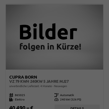
CUPRA BORN
VZ 79 KWH 240KW 5 JAHRE MJ27
unverbindliche Lieferzeit:
4 Monate
Neuwagen
Fahrzeugnr.
865025
Getriebe
Automatik
Kraftstoff
Elektro
Leistung
240 kW (326 PS)
40.490,– €
DETAILS