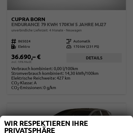
CUPRA BORN
ENDURANCE 79 KWH 170KW 5 JAHRE MJ27
unverbindliche Lieferzeit:
4 Monate
Neuwagen
Fahrzeugnr.
865024
Getriebe
Automatik
Kraftstoff
Elektro
Leistung
170 kW (231 PS)
36.690,– €
DETAILS
incl. 19% MwSt.
Verbrauch kombiniert:
0,00 l/100km
Stromverbrauch kombiniert:
14,30 kWh/100km
Elektrische Reichweite:
427 km
CO
-Klasse:
A
2
CO
-Emissionen:
0 g/km
2
WIR RESPEKTIEREN IHRE
PRIVATSPHÄRE