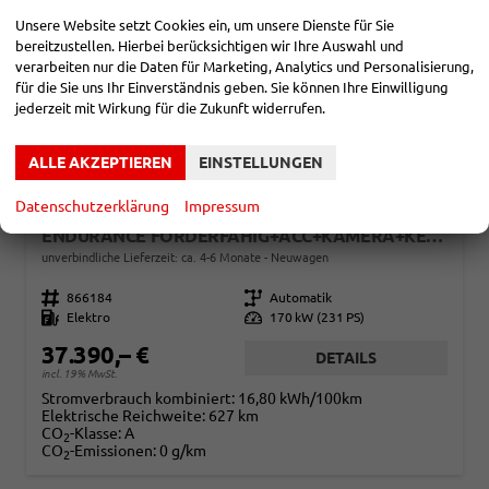
Unsere Website setzt Cookies ein, um unsere Dienste für Sie
bereitzustellen. Hierbei berücksichtigen wir Ihre Auswahl und
verarbeiten nur die Daten für Marketing, Analytics und Personalisierung,
für die Sie uns Ihr Einverständnis geben. Sie können Ihre Einwilligung
jederzeit mit Wirkung für die Zukunft widerrufen.
ALLE AKZEPTIEREN
EINSTELLUNGEN
Datenschutzerklärung
Impressum
CUPRA BORN
ENDURANCE FÖRDERFÄHIG+ACC+KAMERA+KESSY+LED+19" ALU+KLIMA+FULL LINK
unverbindliche Lieferzeit: ca. 4-6 Monate
Neuwagen
Fahrzeugnr.
866184
Getriebe
Automatik
Kraftstoff
Elektro
Leistung
170 kW (231 PS)
37.390,– €
DETAILS
incl. 19% MwSt.
Stromverbrauch kombiniert:
16,80 kWh/100km
Elektrische Reichweite:
627 km
CO
-Klasse:
A
2
CO
-Emissionen:
0 g/km
2