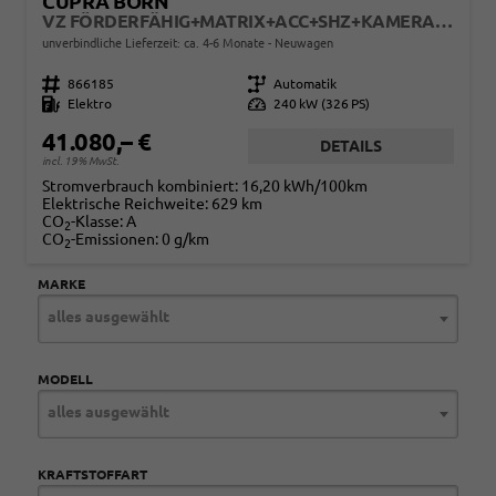
CUPRA BORN
VZ FÖRDERFÄHIG+MATRIX+ACC+SHZ+KAMERA+KESSY+DCC+20" ALU
unverbindliche Lieferzeit: ca. 4-6 Monate
Neuwagen
Fahrzeugnr.
866185
Getriebe
Automatik
Kraftstoff
Elektro
Leistung
240 kW (326 PS)
41.080,– €
DETAILS
incl. 19% MwSt.
Stromverbrauch kombiniert:
16,20 kWh/100km
Elektrische Reichweite:
629 km
CO
-Klasse:
A
2
CO
-Emissionen:
0 g/km
2
MARKE
alles ausgewählt
MODELL
alles ausgewählt
KRAFTSTOFFART