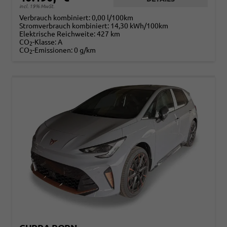
incl. 19% MwSt.
Verbrauch kombiniert:
0,00 l/100km
Stromverbrauch kombiniert:
14,30 kWh/100km
Elektrische Reichweite:
427 km
CO
-Klasse:
A
2
CO
-Emissionen:
0 g/km
2